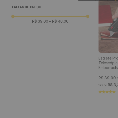
FAIXAS DE PREÇO
R$ 39,00
–
R$ 40,00
Estilete Pr
Telescópi
Emborracha
Lâminas
R$
39
,
90
R$
3
,
12
x
de