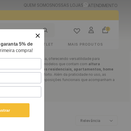
QUEM SOMOS
NOSSAS LOJAS
ATENDIMENTO
0
e
garanta 5% de
STIMENTOS
OUTLET
MAIS PRODUTOS
rimeira compra!
r o dia a dia dentro de casa, oferecendo versatilidade para
idades domésticas
. Com modelos que contam com
altura
am facilmente a
ambientes residenciais, apartamentos, home
ço sem abrir mão do conforto. Além da praticidade no uso, as
o moderno
, permitindo composições funcionais que acompanham a
strar
Relevância