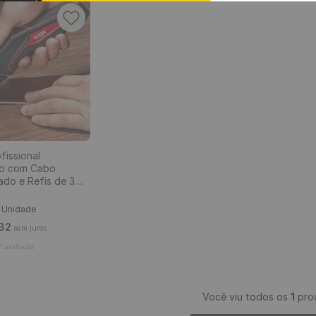
9
º
piso vinílico
10
º
piso vinílico click
ofissional
COMPRAR
co com Cabo
do e Refis de 3
/ Unidade
32
sem juros
1
avaliação
Você viu todos os
1
pro