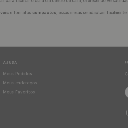
s para facilitar o dia a dia dentro de casa, oferecendo versatilid
veis
e formatos
compactos
, essas mesas se adaptam facilmente
 espaço sem abrir mão do conforto.
 estabilidade, resistência e acabamento moderno
, permitindo
rna esses produtos ideais para quem busca soluções inteligentes par
dade, flexibilidade e design
, ideais para transformar a rotina, ot
F
AJUDA
Meus Pedidos
C
Meus endereços
Meus Favoritos