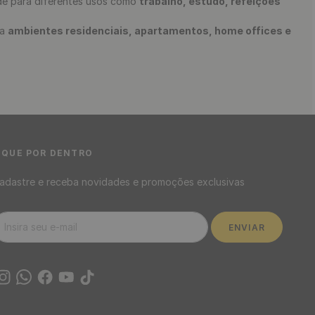
ade para diferentes usos como
trabalho, estudo, refeições
 a
ambientes residenciais, apartamentos, home offices e
 composições funcionais que acompanham a decoração do
a o dia a dia.
imizar ambientes e trazer mais conforto para o uso diário dentro da
IQUE POR DENTRO
adastre e receba novidades e promoções exclusivas
ENVIAR