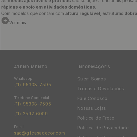
As
mesas ajustáveis e práticas
são soluções funcionais pensada
rápidas e apoio em atividades domésticas
.
Com modelos que contam com
altura regulável
, estruturas
dobrá
espaços multifuncionais
, garantindo melhor aproveitamento do
Ver mais
Além da praticidade no uso, as mesas disponíveis apresentam
boa
ambiente. A
facilidade de movimentação e armazenamento
to
Neste departamento, você encontra opções que unem
funcionali
sua casa.
ATENDIMENTO
INFORMAÇÕES
Quem Somos
(11) 95308-7595
Trocas e Devoluções
Fale Conosco
(11) 95308-7595
Nossas Lojas
(11) 2592-6009
Política de Frete
Política de Privacidade
sac@gfcasadecor.com