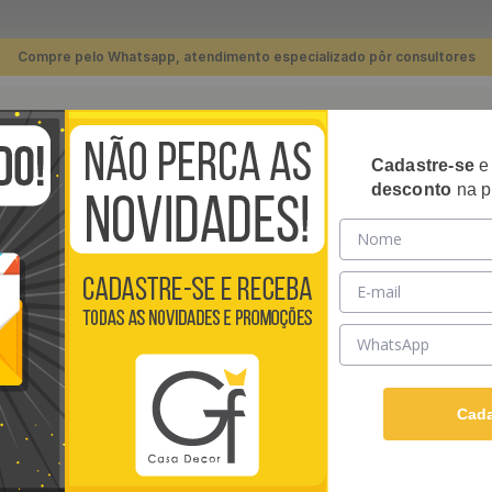
Compre pelo Whatsapp, atendimento especializado pôr consultores
TERMOS MAIS BUSCADOS
Cadastre-se
RIPADOS
PLACAS 3D
PAPÉIS DE PAREDE
REVE
desconto
na p
1
º
piso
esas ajustáveis e práticas
são soluções funcionais pensadas para facilita
2
º
banheiro
rentes usos como
trabalho, estudo, refeições rápidas e apoio em ativ
ulável
, estruturas
dobráveis
e formatos
compactos
, essas mesas se adapt
3
º
cozinha
ices e espaços multifuncionais
, garantindo melhor aproveitamento do espa
as disponíveis apresentam
boa estabilidade, resistência e acabament
4
º
quarto
ração do ambiente.
5
º
sala
6
º
infantil
Cada
7
º
papel parede
8
º
rodapé