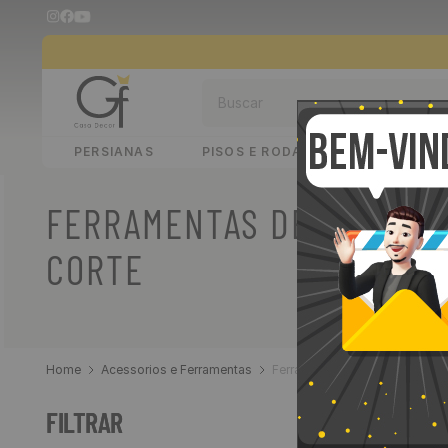
Buscar
PERSIANAS
PISOS E RODAPÉS
PAINÉIS 
As
m
FERRAMENTAS DE
dife
reg
CORTE
off
mes
deco
Acessorios e Ferramentas
Ferramentas de Corte
1
Produto