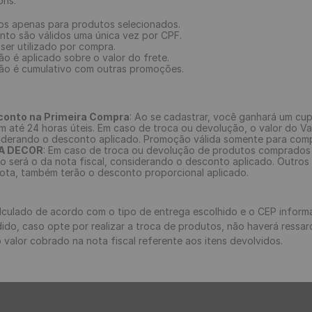
ons:
os apenas para produtos selecionados.
to são válidos uma única vez por CPF.
er utilizado por compra.
 é aplicado sobre o valor do frete.
o é cumulativo com outras promoções.
onto na Primeira Compra
: Ao se cadastrar, você ganhará um c
em até 24 horas úteis. Em caso de troca ou devolução, o valor do V
nsiderando o desconto aplicado. Promoção válida somente para compr
SA DECOR
: Em caso de troca ou devolução de produtos comprados
o será o da nota fiscal, considerando o desconto aplicado. Outros
ta, também terão o desconto proporcional aplicado.
lculado de acordo com o tipo de entrega escolhido e o CEP infor
do, caso opte por realizar a troca de produtos, não haverá ressarc
valor cobrado na nota fiscal referente aos itens devolvidos.