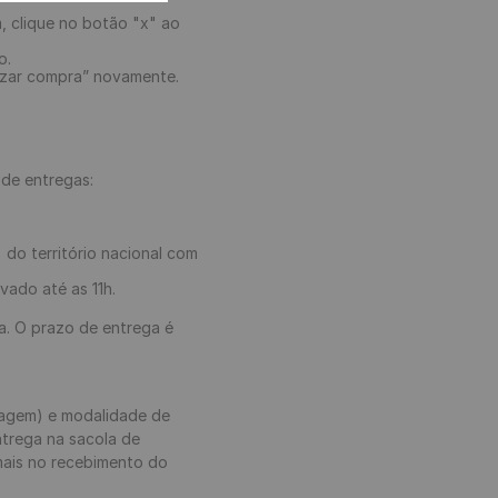
, clique no botão "x" ao
o.
izar compra” novamente.
de entregas:
do território nacional com
ado até as 11h.
a. O prazo de entrega é
lagem) e modalidade de
ntrega na sacola de
mais no recebimento do