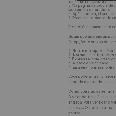
em “Finalizar compra”.
Na página da sacola de c
lado direito do produto.
Após conferir, clique em 
Preencha os dados de en
Pronto! Sua compra está c
Quais são as opções de 
As opções e prazos de entr
Retire em loja
: você pod
Normal
: com frete mais 
Expressa
: com prazo de
qualidade e velocidade.
Entrega no mesmo dia
Você pode simular o frete 
contado a partir do dia se
Como consigo saber qual
O valor do frete é calcula
entrega. Para verificar o 
compras. O frete será incl
pedido.