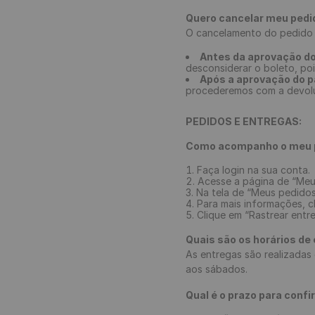
Quero cancelar meu pedid
O cancelamento do pedido 
Antes da aprovação d
desconsiderar o boleto, po
Após a aprovação do 
procederemos com a devolu
PEDIDOS E ENTREGAS:
Como acompanho o meu 
Faça login na sua conta.
Acesse a página de “Meus
Na tela de “Meus pedido
Para mais informações, c
Clique em “Rastrear ent
Quais são os horários de
As entregas são realizadas
aos sábados.
Qual é o prazo para con