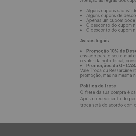
Atenção às regras dos cup
Alguns cupons são válid
Alguns cupons de descon
Apenas um cupom pode s
O desconto do cupom não
O desconto do cupom nã
Avisos legais
Promoção 10% de Desc
enviado para o seu e-mail 
o valor da nota fiscal, co
Promoções da GF CA
Vale Troca ou Ressarciment
promoção, mas na mesma no
Política de frete
O frete da sua compra é ca
Após o recebimento do pedi
troca será de acordo com o 