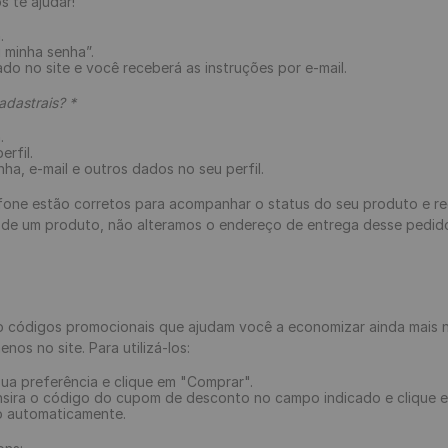
s te ajudar!
.
 minha senha”.
ado no site e você receberá as instruções por e-mail.
dastrais? *
.
rfil.
ha, e-mail e outros dados no seu perfil.
lefone estão corretos para acompanhar o status do seu produto e 
 de um produto, não alteramos o endereço de entrega desse pedid
 códigos promocionais que ajudam você a economizar ainda mais n
os no site. Para utilizá-los:
ua preferência e clique em "Comprar".
sira o código do cupom de desconto no campo indicado e clique em
o automaticamente.