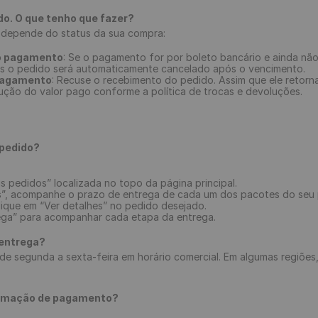
o. O que tenho que fazer?
depende do status da sua compra:
o pagamento
: Se o pagamento for por boleto bancário e ainda não 
is o pedido será automaticamente cancelado após o vencimento.
pagamento
: Recuse o recebimento do pedido. Assim que ele retorn
ção do valor pago conforme a política de trocas e devoluções.
pedido?
 pedidos” localizada no topo da página principal.
s”, acompanhe o prazo de entrega de cada um dos pacotes do seu 
lique em “Ver detalhes” no pedido desejado.
rega” para acompanhar cada etapa da entrega.
 entrega?
 de segunda a sexta-feira em horário comercial. Em algumas regiõ
firmação de pagamento?