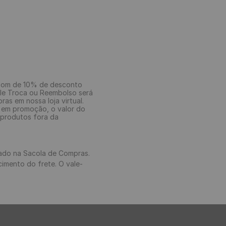
upom de 10% de desconto
ale Troca ou Reembolso será
as em nossa loja virtual.
 em promoção, o valor do
 produtos fora da
mado na Sacola de Compras.
imento do frete. O vale-