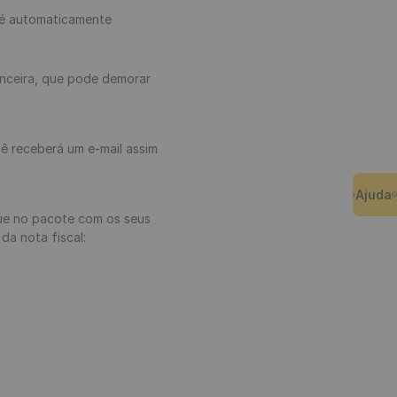
o é automaticamente
anceira, que pode demorar
ê receberá um e-mail assim
Ajuda
gue no pacote com os seus
da nota fiscal: