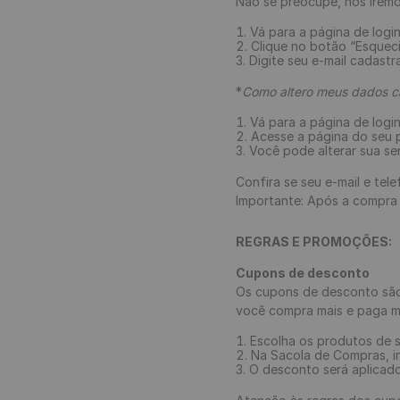
Não se preocupe, nós iremo
Vá para a página de login
Clique no botão “Esqueci
Digite seu e-mail cadastr
*
Como altero meus dados ca
Vá para a página de login
Acesse a página do seu pe
Você pode alterar sua sen
Confira se seu e-mail e te
Importante: Após a compra
REGRAS E PROMOÇÕES:
Cupons de desconto
Os cupons de desconto são
você compra mais e paga men
Escolha os produtos de s
Na Sacola de Compras, in
O desconto será aplicad