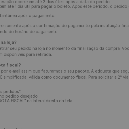
iberação ocorre em até 2 dias úteis após a data do pedido.
tem até 1 dia útil para pagar o boleto. Após este período, o pedid
nstantânea após o pagamento.
re somente após a confirmação do pagamento pela instituição fin
dendo do horário de pagamento.
na loja?
etirar seu pedido na loja no momento da finalização da compra. Voc
 disponíveis para retirada.
ta fiscal?
l por e-mail assim que faturarmos o seu pacote. A etiqueta que se
simplificada, válida como documento fiscal. Para solicitar a 2ª via 
s pedidos”.
 no pedido desejado.
OTA FISCAL” na lateral direita da tela.