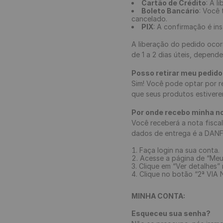
Cartão de Crédito
: A l
Boleto Bancário
: Você 
cancelado.
PIX
: A confirmação é i
A liberação do pedido ocor
de 1 a 2 dias úteis, depen
Posso retirar meu pedido 
Sim! Você pode optar por r
que seus produtos estiverem
Por onde recebo minha no
Você receberá a nota fisca
dados de entrega é a DANFE 
Faça login na sua conta.
Acesse a página de “Meu
Clique em “Ver detalhes”
Clique no botão “2ª VIA N
MINHA CONTA:
Esqueceu sua senha?