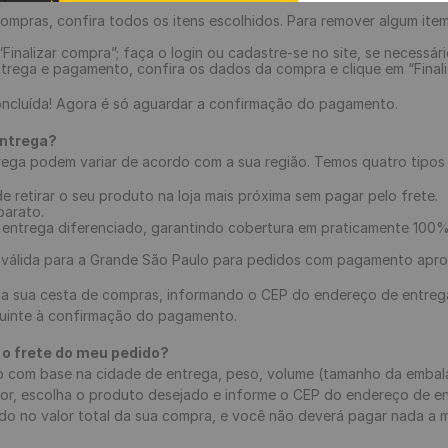
9
º
piso vinílico
ompras, confira todos os itens escolhidos. Para remover algum item
10
º
piso vinílico click
“Finalizar compra”; faça o login ou cadastre-se no site, se necessári
trega e pagamento, confira os dados da compra e clique em “Final
oncluída! Agora é só aguardar a confirmação do pagamento.
entrega?
ega podem variar de acordo com a sua região. Temos quatro tipos 
e retirar o seu produto na loja mais próxima sem pagar pelo frete.
barato.
 entrega diferenciado, garantindo cobertura em praticamente 100% 
: válida para a Grande São Paulo para pedidos com pagamento aprov
na sua cesta de compras, informando o CEP do endereço de entreg
guinte à confirmação do pagamento.
 o frete do meu pedido?
do com base na cidade de entrega, peso, volume (tamanho da emba
valor, escolha o produto desejado e informe o CEP do endereço de e
uído no valor total da sua compra, e você não deverá pagar nada a 