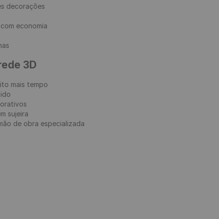
es decorações

 com economia

as

arede 3D
ito mais tempo

ido

orativos

 sujeira

ão de obra especializada
