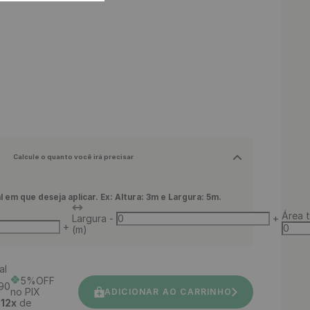
Calcule o quanto você irá precisar
l em que deseja aplicar. Ex: Altura: 3m e Largura: 5m.
Área t
Largura
-
+
+
(m)
al
5%OFF
90
no PIX
ADICIONAR AO CARRINHO
é
12
x
de