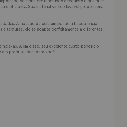
importado adiciona profundidade e requinte a qualquer 
a e eficiente. Seu material vinílico lavável proporciona 
uldades. A fixação da cola em pó, de alta aderência 
 e texturas, ele se adapta perfeitamente a diferentes 
omplexas. Além disso, seu excelente custo-benefício 
 é o produto ideal para você!
