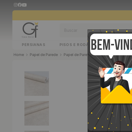
Buscar
PERSIANAS
PISOS E RODAPÉS
PAINÉIS 
Papel de Parede
Papel de Parede Vinílico
Papel de Pa