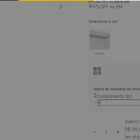
Em até
12
x de
R$
9
,
99
9
º
piso vinílico
5%OFF no PIX
10
º
piso vinílico click
Selecione a cor
Cinza
Insira as medidas do loca
Comprimento (m)
-
Subtot
R$
119
,
-
+
1
em at