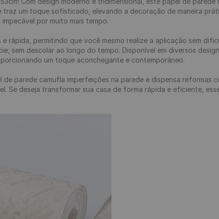
53cm! Com design moderno e tridimensional, este papel de parede 
ele traz um toque sofisticado, elevando a decoração de maneira prátic
l impecável por muito mais tempo.

s e rápida, permitindo que você mesmo realize a aplicação sem dific
ie, sem descolar ao longo do tempo. Disponível em diversos designs
roporcionando um toque aconchegante e contemporâneo.

el de parede camufla imperfeições na parede e dispensa reformas c
. Se deseja transformar sua casa de forma rápida e eficiente, esse