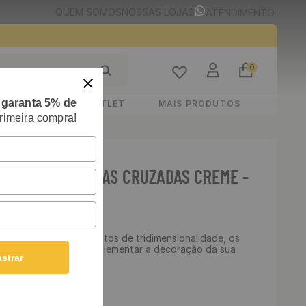
QUEM SOMOS
NOSSAS LOJAS
ATENDIMENTO
0
e
garanta 5% de
STIMENTOS
OUTLET
MAIS PRODUTOS
rimeira compra!
E VINÍLICO LINHAS CRUZADAS CREME -
ROS X 53 CM
Cód
:
16117
do! Projetado com efeitos de tridimensionalidade, os
ede chegaram para complementar a decoração da sua
strar
odernidade.