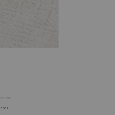
ionais

ntos
