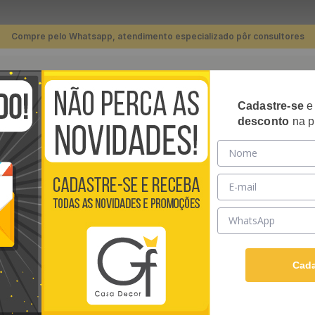
Compre pelo Whatsapp, atendimento especializado pôr consultores
TERMOS MAIS BUSCADOS
Cadastre-se
RIPADOS
PLACAS 3D
PAPÉIS DE PAREDE
REVE
desconto
na p
1
º
piso
rede Vinílico Linhas Cruzadas Creme - Medidas: 10 metros x 53 cm
2
º
banheiro
3
º
cozinha
PAPEL DE PARED
4
º
quarto
MEDIDAS: 10 MET
5
º
sala
Papel de parede Importa
6
º
infantil
incríveis papéis de par
Cada
casa com um toque de m
7
º
papel parede
Ver descrição completa
8
º
rodapé
R$
119
,
90
/ Rolo