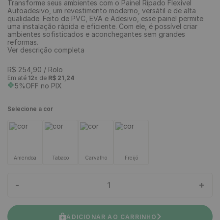
Transforme seus ambientes com o Painel Ripado Flexível
Autoadesivo, um revestimento moderno, versátil e de alta
qualidade. Feito de PVC, EVA e Adesivo, esse painel permite
uma instalação rápida e eficiente. Com ele, é possível criar
ambientes sofisticados e aconchegantes sem grandes
reformas.
Ver descrição completa
R$
254
,
90
/ Rolo
Em até
12
x de
R$
21
,
24
5%OFF no PIX
Selecione a cor
Amendoa
Tabaco
Carvalho
Freijó
-
+
1
ADICIONAR AO CARRINHO