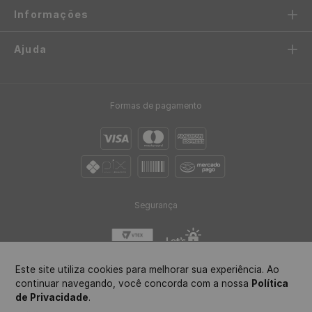
Frete Grátis acima de R$97
Envio em até 24h
Confira sua região
após aprovação do pedido
Até 10x sem juros
5%OFF no Pix
no cartão de crédito
ou boleto bancário
Este site utiliza cookies para melhorar sua experiência. Ao
continuar navegando, você concorda com a nossa
Política
de Privacidade
.