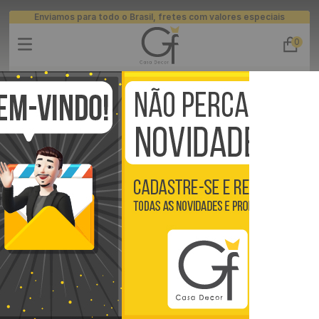
Enviamos para todo o Brasil, fretes com valores especiais
0
Buscar
TERMOS MAIS BUSCADOS
persianas
Pisos Vinílico
Placas 3D
ripados
1
º
piso
Painel Ripado
Painel Ripado Flexível
Painel Ripado Flexível Adesivo Decorativo Amadeirado 10 cm x 10 Metros - Cor: Cinza
2
º
banheiro
3
º
cozinha
4
º
quarto
5
º
sala
6
º
infantil
7
º
papel parede
8
º
rodapé