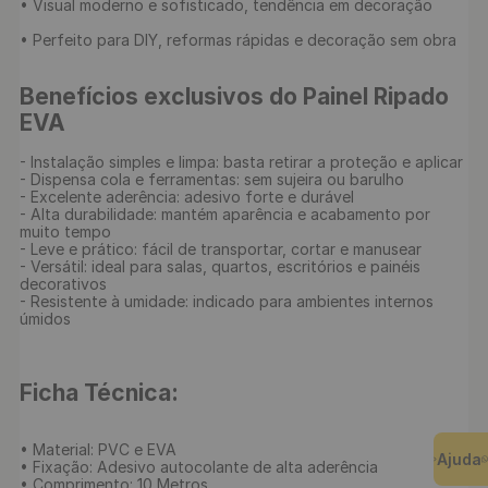
• Visual moderno e sofisticado, tendência em decoração

• Perfeito para DIY, reformas rápidas e decoração sem obra

Benefícios exclusivos do Painel Ripado 
EVA
- Instalação simples e limpa: basta retirar a proteção e aplicar

- Dispensa cola e ferramentas: sem sujeira ou barulho

- Excelente aderência: adesivo forte e durável

- Alta durabilidade: mantém aparência e acabamento por 
muito tempo

- Leve e prático: fácil de transportar, cortar e manusear

- Versátil: ideal para salas, quartos, escritórios e painéis 
decorativos

- Resistente à umidade: indicado para ambientes internos 
úmidos

Ficha Técnica:
• Material: PVC e EVA

Ajuda
• Fixação: Adesivo autocolante de alta aderência 

• Comprimento: 10 Metros
