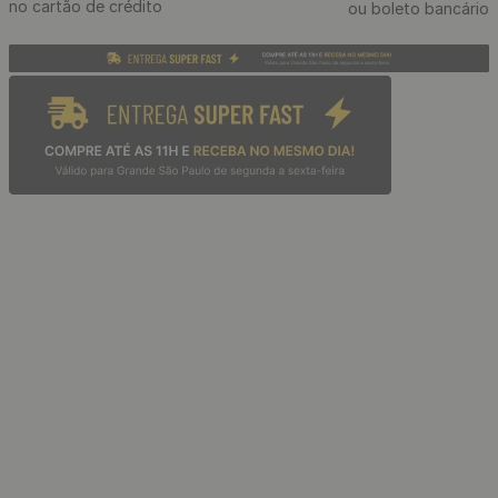
Estilete Profissional
Telescópico com Cabo
Emborrachado e Refis de 3
Lâminas
R$
39
,
90
/ Unidade
R$
3
,
32
12
x
de
sem juros
Cantoneira De Acabamento
Cantoneira De Acabamento
Amadeirado Wpc Barra
Amadeirado Wpc Barra
Canto Em L - Cor: Carvalho
Canto Em L - Cor: Freijó 290
290 x 2,5 cm
x 2,5 cm
R$
49
,
90
R$
49
,
90
/ Un
/ Un
R$
4
,
16
R$
4
,
16
12
x
de
sem juros
12
x
de
sem juros
Painel Ripado Adesivo
Flexível Decorativo
Amadeirado - Cor: Freijó
40cm x 3 Metros
Painel Ripado Decorativo em
R$
129
,
90
/ Rolo
Barras de WPC de 9 mm
Laminado Amadeirado 290 x
R$
10
,
83
12
x
de
sem juros
15 cm - Cor: Freijó