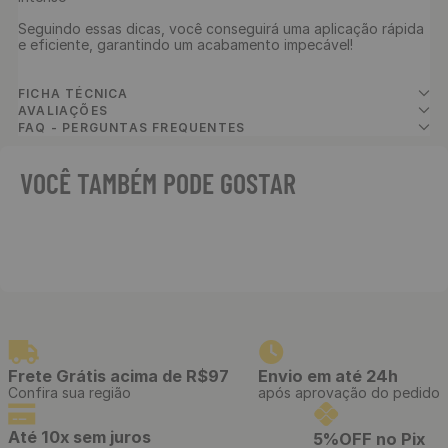
Seguindo essas dicas, você conseguirá uma aplicação rápida 
e eficiente, garantindo um acabamento impecável!

FICHA TÉCNICA
AVALIAÇÕES
FAQ - PERGUNTAS FREQUENTES
VOCÊ TAMBÉM PODE GOSTAR
Divisor de Ambiente Brise
WPC Laminado 290 x 7,5 x 5
cm - Cor: Freijó
R$
89
,
90
/ Unidade
R$
7
,
49
12
x
de
sem juros