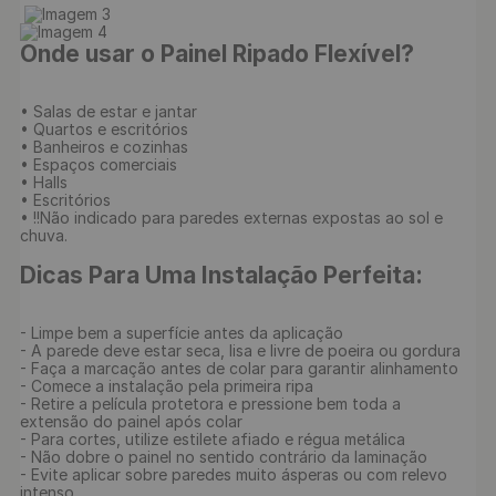
Onde usar o Painel Ripado Flexível?
• Salas de estar e jantar

• Quartos e escritórios

• Banheiros e cozinhas

• Espaços comerciais

• Halls

• Escritórios

• !!Não indicado para paredes externas expostas ao sol e 
chuva. 

Dicas Para Uma Instalação Perfeita:
- Limpe bem a superfície antes da aplicação

- A parede deve estar seca, lisa e livre de poeira ou gordura

- Faça a marcação antes de colar para garantir alinhamento

- Comece a instalação pela primeira ripa

- Retire a película protetora e pressione bem toda a 
extensão do painel após colar

- Para cortes, utilize estilete afiado e régua metálica

- Não dobre o painel no sentido contrário da laminação

- Evite aplicar sobre paredes muito ásperas ou com relevo 
intenso
