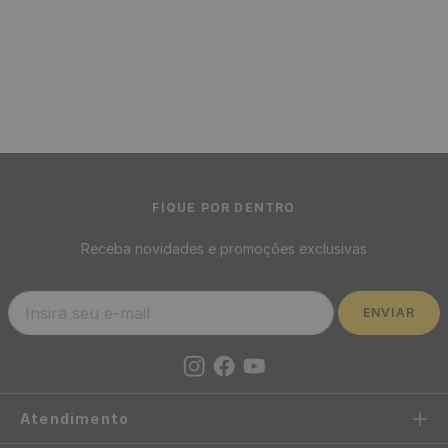
R$
79
,
90
/ Unidade
R$
6
,
66
12
x
de
sem juros
Divisor de Ambiente Brise
Cantoneira De Acabamento
WPC Laminado 290 x 7,5 x 5
Amadeirado Wpc Barra
cm - Cor: Carvalho
Canto Em L - Cor: Tabaco
290 x 2,5 cm
R$
89
,
90
R$
49
,
90
/ Unidade
/ Un
R$
7
,
49
R$
4
,
16
12
x
de
sem juros
12
x
de
sem juros
Divisor de Ambiente Brise
WPC Laminado 290 x 7,5 x 5
cm - Cor: Cinza
Painel Ripado Flexível
R$
89
,
90
/ Unidade
Adesivo Decorativo
Amadeirado 10 cm x 2,5
R$
7
,
49
12
x
de
sem juros
Metros - Cor: Carvalho
R$
64
,
90
/ Rolo
R$
5
,
41
12
x
de
sem juros