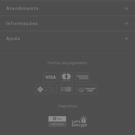
R$
1
,
90
/ Unidade
R$
1
,
90
1
x
de
sem juros
Placa Painel 3D de Espuma
Placa 3D Decorativa Classic
Autoadesivo para
Autoadesiva de Poliestireno
Revestimento 70 x 38 cm -
50 x 50 cm - Modelo: Tijolo
Modelo: Tijolo Branco
Preta
R$
19
,
90
R$
11
,
90
/ Unidade
/ Unidade
R$
1
,
66
R$
1
,
08
12
x
de
sem juros
11
x
de
sem juros