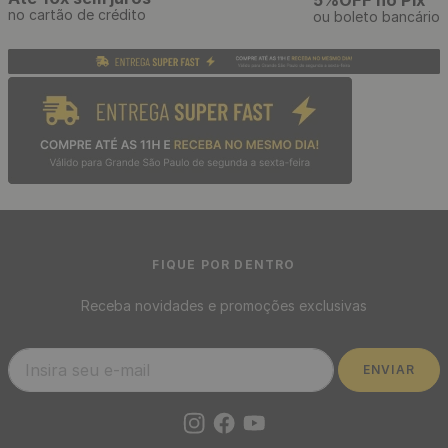
Estilete Profissional
Placa 3D Decorativa Classic
Telescópico com Cabo
Autoadesiva de Poliestireno
Emborrachado e Refis de 3
50 x 50 cm - Modelo: Petalas
Lâminas
Branca
R$
39
,
90
R$
11
,
90
/ Unidade
/ Unidade
R$
3
,
32
R$
1
,
08
12
x
de
sem juros
11
x
de
sem juros
Placa 3D Decorativa Classic
Autoadesiva de Poliestireno
25 x 25 cm - Modelo: Petalas
Preta
R$
1
,
90
/ Unidade
R$
1
,
90
1
x
de
sem juros
Placa 3D Decorativa Classic
Autoadesiva de Poliestireno
25 x 25 cm - Modelo: Petalas
Branca