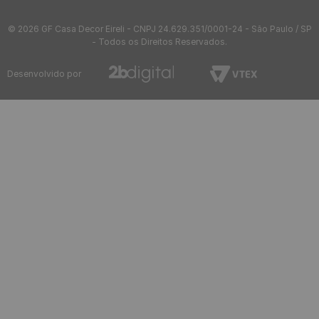
Placa 3D Decorativa Classic
Placa 3D Decorativa Classic
Autoadesiva de Poliestireno
Autoadesiva de Poliestireno
25 x 25 cm - Modelo: Inca
50 x 50 cm - Modelo: Ripa
Preta
Preta
R$
1
,
90
R$
11
,
90
/ Unidade
/ Unidade
R$
1
,
90
R$
1
,
08
1
x
de
sem juros
11
x
de
sem juros
Placa 3D Decorativa Classic
Placa 3D Decorativa Classic
Autoadesiva de Poliestireno
Autoadesiva de Poliestireno
25 x 25 cm - Modelo: Inca
50 x 50 cm - Modelo: Vitória
Branca
Branca
R$
1
,
90
R$
11
,
90
/ Unidade
/ Unidade