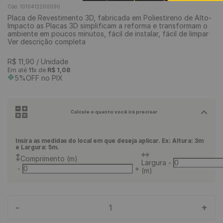
Cód
:
1010413200090
9
º
piso vinílico
Placa de Revestimento 3D, fabricada em Poliestireno de Alto-
Impacto as Placas 3D simplificam a reforma e transformam o
10
º
piso vinílico click
ambiente em poucos minutos, fácil de instalar, fácil de limpar
Ver descrição completa
R$
11
,
90
/ Unidade
Em até
11
x de
R$
1
,
08
5%OFF no PIX
Calcule o quanto você irá precisar
Insira as medidas do local em que deseja aplicar. Ex: Altura: 3m
e Largura: 5m.
Comprimento (m)
Largura
-
-
+
(m)
-
+
1