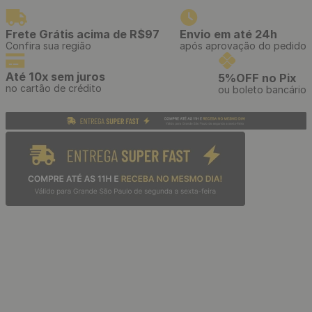
Estilete Profissional
Placa 3D Decorativa Classic
Telescópico com Cabo
Autoadesiva de Poliestireno
Emborrachado e Refis de 3
50 x 50 cm - Modelo: Petalas
Lâminas
Branca
R$
39
,
90
R$
11
,
90
/ Unidade
/ Unidade
R$
3
,
32
R$
1
,
08
12
x
de
sem juros
11
x
de
sem juros