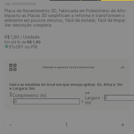
Cód
:
1010413200099
9
º
piso vinílico click
Placa de Revestimento 3D, fabricada em Poliestireno de Alto-
Impacto as Placas 3D simplificam a reforma e transformam o
10
º
piso vinílico
ambiente em poucos minutos, fácil de instalar, fácil de limpar
Ver descrição completa
R$
1
,
90
/ Unidade
Em até
1
x de
R$
1
,
90
5%OFF no PIX
Calcule o quanto você irá precisar
Insira as medidas do local em que deseja aplicar. Ex: Altura: 3m
e Largura: 5m.
Comprimento (m)
Largura
-
-
+
(m)
-
+
1