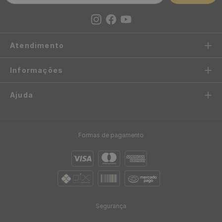
Modelo: Tijolo Branco
Preta
R$
19
,
90
R$
11
,
90
/ Unidade
/ Unidade
R$
1
,
66
R$
1
,
08
12
x
de
sem juros
11
x
de
sem juros
Placa 3D Decorativa Classic
Placa 3D Decorativa Classic
Autoadesiva de Poliestireno
Autoadesiva de Poliestireno
50 x 50 cm - Modelo: Vitória
25 x 25 cm - Modelo: Inca
Branca
Branca
R$
11
,
90
/ Unidade
R$
1
,
90
/ Unidade
R$
1
,
08
11
x
de
sem juros
R$
1
,
90
1
x
de
sem juros