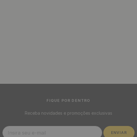
Placa 3D Decorativa Classic
Placa 3D Decorativa Classic
Autoadesiva de Poliestireno
Autoadesiva de Poliestireno
25 x 25 cm - Modelo: Petalas
25 x 25 cm - Modelo: Petalas
Branca
Preta
R$
1
,
90
/ Unidade
R$
1
,
90
/ Unidade
R$
1
,
90
R$
1
,
90
1
x
de
sem juros
1
x
de
sem juros
Placa Painel 3D de Espuma
Placa 3D Decorativa Classic
Autoadesivo para
Autoadesiva de Poliestireno
Revestimento 70 x 38 cm -
50 x 50 cm - Modelo: Tijolo