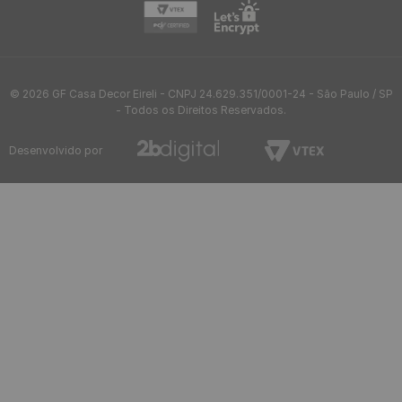
Placa 3D Decorativa Classic
Placa 3D Decorativa Classic
Autoadesiva de Poliestireno
Autoadesiva de Poliestireno
50 x 50 cm - Modelo: Ripa
25 x 25 cm - Modelo: Inca
Preta
Preta
R$
11
,
90
R$
1
,
90
/ Unidade
/ Unidade
R$
1
,
08
R$
1
,
90
11
x
de
sem juros
1
x
de
sem juros