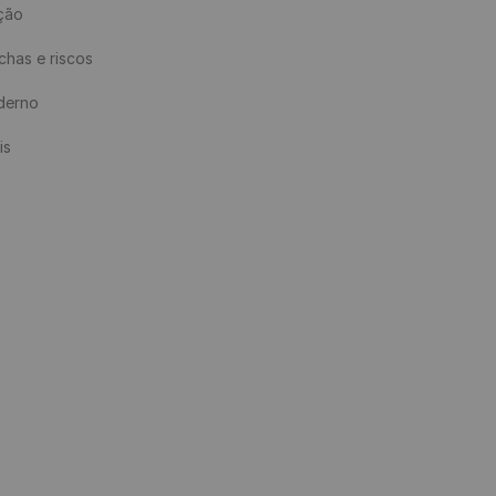
ção

has e riscos

derno

s
