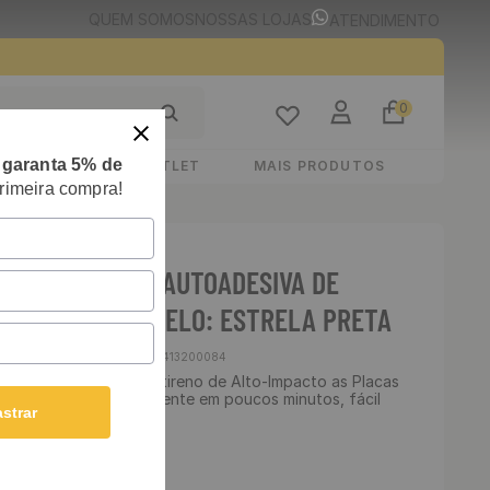
QUEM SOMOS
NOSSAS LOJAS
ATENDIMENTO
0
e
garanta 5% de
STIMENTOS
OUTLET
MAIS PRODUTOS
rimeira compra!
ATIVA CLASSIC AUTOADESIVA DE
0 X 50 CM - MODELO: ESTRELA PRETA
Cód
:
1010413200084
D, fabricada em Poliestireno de Alto-Impacto as Placas
a e transformam o ambiente em poucos minutos, fácil
strar
r