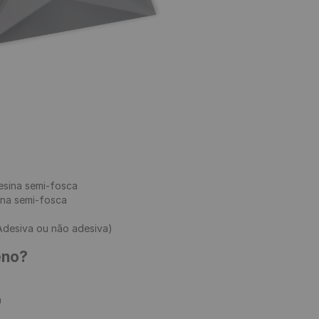
sina semi-fosca

na semi-fosca

desiva ou não adesiva)

eno?

