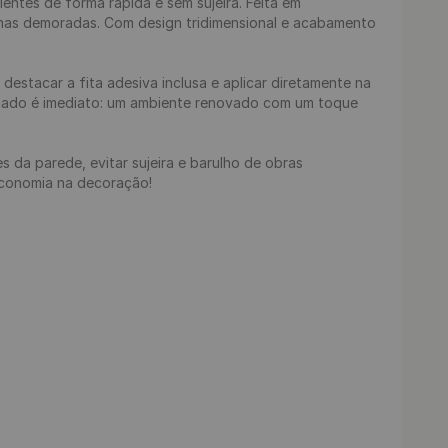
ntes de forma rápida e sem sujeira. Feita em 
rmas demoradas. Com design tridimensional e acabamento 
estacar a fita adesiva inclusa e aplicar diretamente na 
ultado é imediato: um ambiente renovado com um toque 
 da parede, evitar sujeira e barulho de obras 
economia na decoração!
