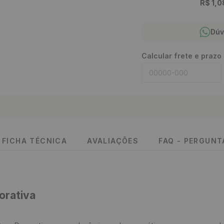
R$
1
,
0
Dúv
Calcular frete e prazo
FICHA TÉCNICA
AVALIAÇÕES
FAQ - PERGUN
orativa