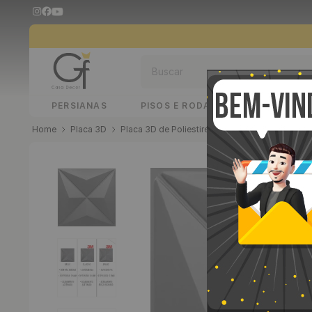
Buscar
PERSIANAS
PISOS E RODAPÉS
PAINÉIS 
Placa 3D
Placa 3D de Poliestireno
Placa 3D Decorativ