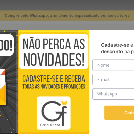
Compre pelo Whatsapp, atendimento especializado pôr consultores
TERMOS MAIS BUSCADOS
Cadastre-se
RIPADOS
PLACAS 3D
PAPÉIS DE PAREDE
REVE
desconto
na p
1
º
piso
a Classic Autoadesiva de Poliestireno 50 x 50 cm - Modelo: Estrela Preta
2
º
banheiro
3
º
quarto
PLACA 3D DECOR
4
º
cozinha
POLIESTIRENO 5
5
º
sala
Placa de Revestimento 3
6
º
infantil
3D simplificam a reform
Cada
de instalar, fácil de limpa
7
º
papel parede
Ver descrição completa
8
º
piso vinílico
R$
11
,
90
/ Unidade