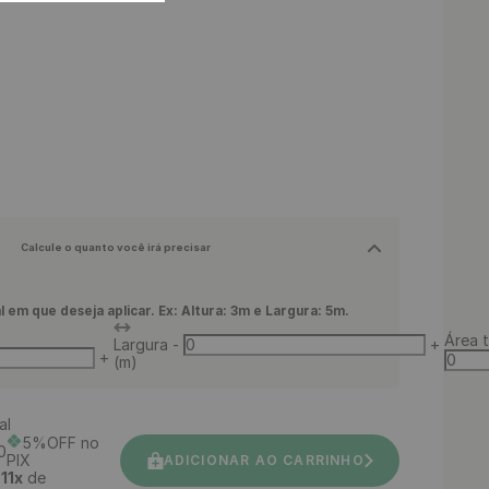
Calcule o quanto você irá precisar
l em que deseja aplicar. Ex: Altura: 3m e Largura: 5m.
Área t
Largura
-
+
+
(m)
al
5%OFF no
0
PIX
ADICIONAR AO CARRINHO
é
11
x
de