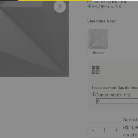
Em até
11
x de
R$
1
,
08
9
º
rodapé
5%OFF no PIX
10
º
piso vinílico click
Selecione a cor
Branco
Insira as medidas do loca
Comprimento (m)
-
Subtot
R$
11
,
9
-
+
1
em at