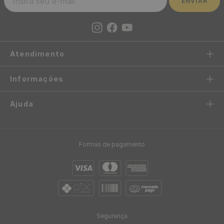
de 1m² - Cor: Bege Mescla
R$
178
,
00
/ m²
R$
14
,
83
12
x
de
sem juros
Persiana Rolô Tela Solar com
5% 70% PVC e 30%
Poliester de 1m² - Cor: Cinza
R$
129
,
00
/ M²
R$
10
,
75
12
x
de
sem juros
Persiana Romana Blackout
60% Algodão e 40%
Poliester de 1m² - Cor:
Prestigie Bege
R$
219
,
00
/ M²
R$
18
,
25
12
x
de
sem juros