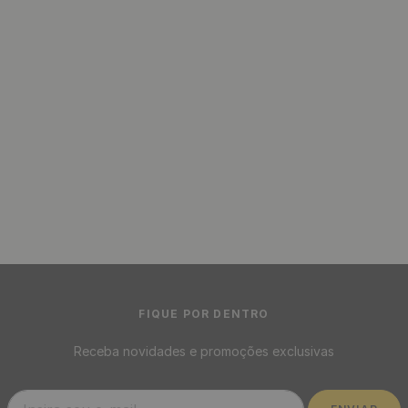
R$
11
,
58
12
x
de
sem juros
Persiana Rolô Blackout 45%
Poliester 55% Acrílico de 1m²
- Cor: Eclipse Preto
R$
129
,
00
/ M²
R$
10
,
75
12
x
de
sem juros
Persiana Rolô Blackout 100%
Poliester com Algodão
Acrílico de 1m² - Cor:
Harmony Plus Bege
R$
129
,
00
/ M²
R$
10
,
75
12
x
de
sem juros
Persiana Double Vision
Translucida 100% Poliester