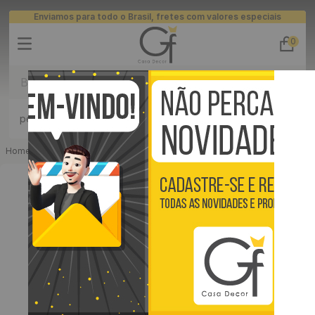
Enviamos para todo o Brasil, fretes com valores especiais
0
Buscar
TERMOS MAIS BUSCADOS
persianas
Pisos Vinílico
Placas 3D
ripados
1
º
piso
Persiana
Persiana Romana Blackout
Persiana Romana Blackout 45% Poliester 55% Acrílico de 1m² - Cor: Eclipse Branco
2
º
banheiro
3
º
quarto
4
º
cozinha
5
º
infantil
6
º
sala
7
º
papel parede
8
º
rodapé