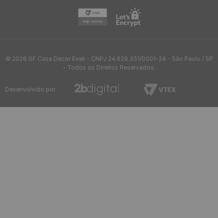
Persiana Rolô Blackout 100%
Persiana Romana Tela Solar
Poliester com Algodão
com 3% 70% PVC e 30%
Acrílico de 1m² - Cor:
Poliester de 1m² - Cor: Bege
Harmony Plus Preto
R$
129
,
00
R$
199
,
00
/ M²
/ M²
R$
10
,
75
R$
16
,
58
12
x
de
sem juros
12
x
de
sem juros
Frete Grátis acima de R$97
Envio em até 24h
Confira sua região
após aprovação do pedido
Até 10x sem juros
5%OFF no Pix
no cartão de crédito
ou boleto bancário