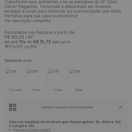
Transforme seus ambientes com as persianas da GF Casa
Decor! Elegantes, funcionais e disponíveis em diversos
modelos e cores para controlar luz e privacidade com estilo.
Perfeitas para sua casa ou escritório!
Ver descrição completa
Personalize sua Persiana a partir de:
R$
189
,
00
/ M²
em até
12
x
de
R$
15
,
75
sem juros
5%OFF no PIX
Selecione a cor
Chumbo
Preto
Cinza
Bege
Calcule o quanto você irá precisar
Insira as medidas do local em que deseja aplicar. Ex: Altura: 3m
e Largura: 5m.
Como medir?
1 - Tamanho