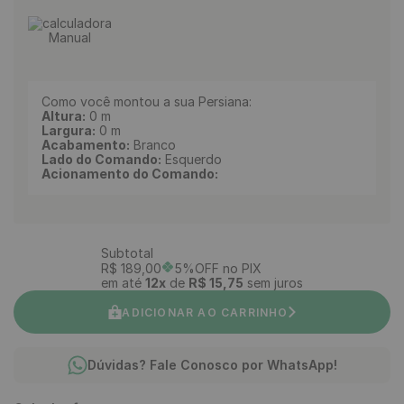
Manual
Como você montou a sua Persiana:
Altura:
0
m
Largura:
0
m
Acabamento:
Branco
Lado do Comando:
Esquerdo
Acionamento do Comando:
Subtotal
R$
189
,
00
5%OFF no PIX
em até
12
x
de
R$
15
,
75
sem juros
ADICIONAR AO CARRINHO
Dúvidas? Fale Conosco por WhatsApp!