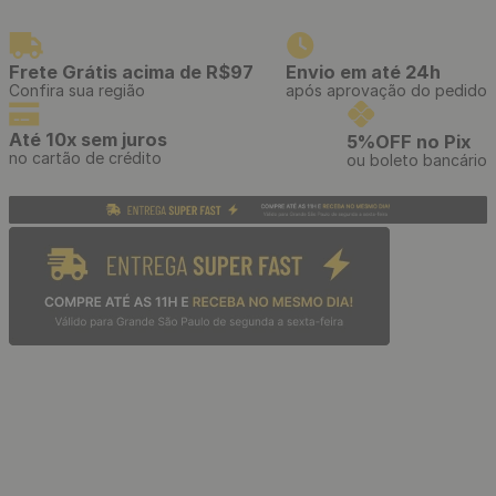
Persiana Rolô Blackout 45%
Poliester 55% Acrílico de 1m²
- Cor: Eclipse Branco
R$
129
,
00
/ M²
R$
10
,
75
12
x
de
sem juros
Persiana Rolô Blackout 45%
Poliester 55% Acrílico de 1m²
- Cor: Eclipse Cinza
R$
129
,
00
/ M²
R$
10
,
75
12
x
de
sem juros
Persiana Rolô Tela Solar com
3% 70% PVC e 30%
Poliester de 1m² - Cor: Branca
R$
139
,
00
/ m²