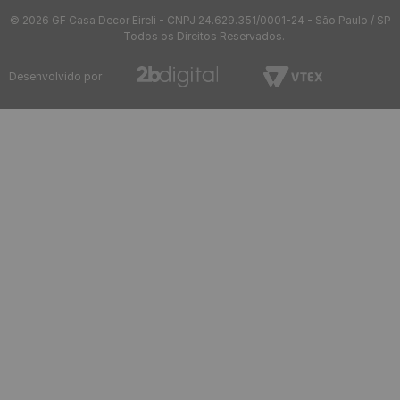
© 2026 GF Casa Decor Eireli - CNPJ 24.629.351/0001-24 - São Paulo / SP
- Todos os Direitos Reservados.
Desenvolvido por