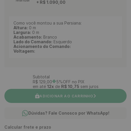
+
R$
1
.
090
,
00
Como você montou a sua Persiana:
Altura:
0
m
Largura:
0
m
Acabamento:
Branco
Lado do Comando:
Esquerdo
Acionamento do Comando:
Voltagem:
Subtotal
R$
129
,
00
5%OFF no PIX
em até
12
x
de
R$
10
,
75
sem juros
ADICIONAR AO CARRINHO
Dúvidas? Fale Conosco por WhatsApp!
Calcular frete e prazo