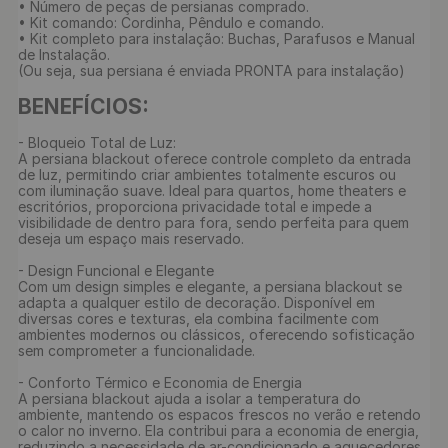
• Número de peças de persianas comprado.

• Kit comando: Cordinha, Pêndulo e comando.

• Kit completo para instalação: Buchas, Parafusos e Manual 
de Instalação.

(Ou seja, sua persiana é enviada PRONTA para instalação)

BENEFÍCIOS:
- Bloqueio Total de Luz:

A persiana blackout oferece controle completo da entrada 
de luz, permitindo criar ambientes totalmente escuros ou 
com iluminação suave. Ideal para quartos, home theaters e 
escritórios, proporciona privacidade total e impede a 
visibilidade de dentro para fora, sendo perfeita para quem 
deseja um espaço mais reservado.

- Design Funcional e Elegante

Com um design simples e elegante, a persiana blackout se 
adapta a qualquer estilo de decoração. Disponível em 
diversas cores e texturas, ela combina facilmente com 
ambientes modernos ou clássicos, oferecendo sofisticação 
sem comprometer a funcionalidade.

- Conforto Térmico e Economia de Energia

A persiana blackout ajuda a isolar a temperatura do 
ambiente, mantendo os espacos frescos no verão e retendo 
o calor no inverno. Ela contribui para a economia de energia, 
reduzindo a necessidade de ar-condicionado e aquecedores.
