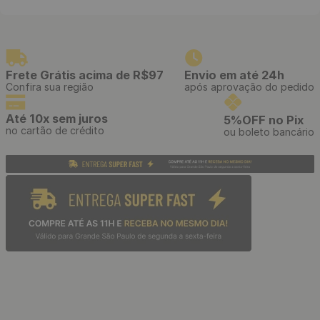
Persiana Rolô Blackout 45%
Persiana Rolô Blackout 45%
Poliester 55% Acrílico de 1m²
Poliester 55% Acrílico de 1m²
- Cor: Eclipse Cinza
- Cor: Eclipse Preto
R$
129
,
00
R$
129
,
00
/ M²
/ M²
R$
10
,
75
R$
10
,
75
12
x
de
sem juros
12
x
de
sem juros
Persiana Rolô Tela Solar com
Persiana Rolô Blackout 45%
3% 70% PVC e 30%
Poliester 55% Acrílico de 1m²
Poliester de 1m² - Cor: Branca
- Cor: Eclipse Branco
R$
139
,
00
R$
129
,
00
/ m²
/ M²