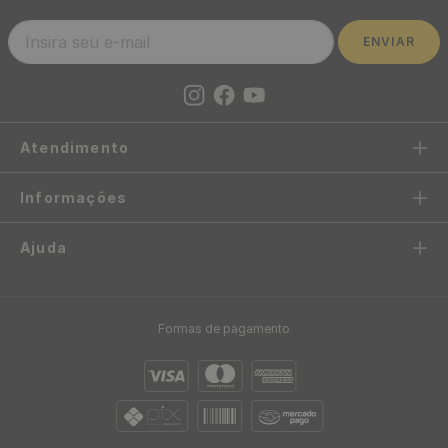
R$
10
,
75
R$
16
,
58
12
x
de
sem juros
12
x
de
sem juros
Frete Grátis acima de R$97
Envio em até 24h
Confira sua região
após aprovação do pedido
Até 10x sem juros
5%OFF no Pix
no cartão de crédito
ou boleto bancário