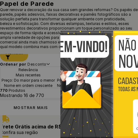
Papel de Parede
Quer renovar a decoração da sua casa sem grandes reformas? Os
papéis de
parede, papéis adesivos, faixas decorativas e painéis fotográficos
são a
solução perfeita para transformar qualquer ambiente com praticidade,
beleza e sofisticação. Com diversas estampas, texturas e estilos, esses
revestimentos decorativos proporcionam um toque personalizado ao seu
espaço de forma rápida e acessível. Na
GF Casa Decor
, você encontra uma
ampla variedade de opções para deixar sua casa, escritório ou espaço
comercial ainda mais charmoso e aconchegante. Continue lendo e descubra
qual modelo combina mais com o seu estilo!
FILTRAR
Ordenar por
Desconto
Relevância
Mais vendidos
Mais recentes
Desconto
Preço: Do maior para o menor
Preço: Do menor para o maior
Nome em ordem crescente
Nome em ordem decrescente
770
Produtos
Mostrando
16 de 770
MOSTRAR MAIS
Frete Grátis acima de R$97
Envio em até 24h
Confira sua região
após aprovação do pedido