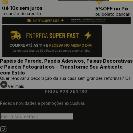
Até 10x sem juros
5%OFF no Pix
no cartão de crédito
ou boleto bancário
Papéis de Parede, Papéis Adesivos, Faixas Decorativas
e Painéis Fotográficos – Transforme Seu Ambiente
com Estilo
Quer renovar a decoração da sua casa sem grandes reformas? Os
papéis de parede, papéis adesivos, faixas decorativas e painéis
Ver mais
fotográficos
são a solução perfeita para transformar qualquer
FIQUE POR DENTRO
ambiente com praticidade, beleza e sofisticação. Com diversas
estampas, texturas e estilos, esses revestimentos decorativos
Receba novidades e promoções exclusivas
proporcionam um toque personalizado ao seu espaço de forma
rápida e acessível.
Na
GF Casa Decor
, você encontra uma ampla variedade de opções
ENVIAR
para deixar sua casa, escritório ou espaço comercial ainda mais
charmoso e aconchegante. Continue lendo e descubra qual modelo