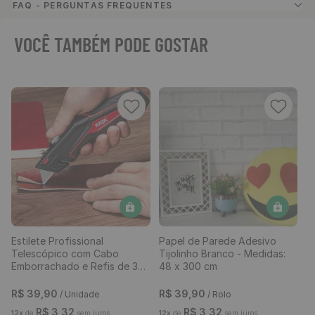
FAQ - PERGUNTAS FREQUENTES
VOCÊ TAMBÉM PODE GOSTAR
Estilete Profissional
Papel de Parede Adesivo
Telescópico com Cabo
Tijolinho Branco - Medidas:
Emborrachado e Refis de 3
48 x 300 cm
Lâminas
R$
39
,
90
R$
39
,
90
/ Unidade
/ Rolo
R$
3
,
32
R$
3
,
32
12
x
de
sem juros
12
x
de
sem juros