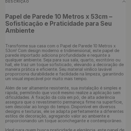
DESCRIÇÃO
Papel de Parede 10 Metros x 53cm – 
Sofisticação e Praticidade para Seu 
Ambiente
Transforme sua casa com o Papel de Parede 10 Metros x 
53cm! Com design moderno e tridimensional, este papel de 
parede importado adiciona profundidade e requinte a 
qualquer ambiente. Seja para sua sala, quarto, escritório ou 
hall, ele traz um toque sofisticado, elevando a decoração de 
maneira prática e eficiente. Seu material vinílico lavável 
proporciona durabilidade e facilidade na limpeza, garantindo 
um visual impecável por muito mais tempo.

Além de ser altamente resistente, sua instalação é simples e 
rápida, permitindo que você mesmo realize a aplicação sem 
dificuldades. A fixação da cola em pó, de alta aderência 
assegura que o revestimento permaneça firme na superfície, 
sem descolar ao longo do tempo. Disponível em diversos 
designs e texturas, ele se adapta perfeitamente a diferentes 
estilos de decoração, agregando valor ao ambiente e 
proporcionando um toque aconchegante e contemporâneo.

Ideal para quem busca praticidade e elegância, este papel de 