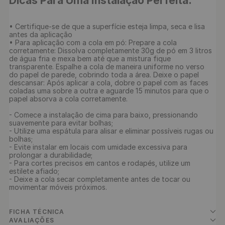
Dicas Para Uma Instalação Perfeita:
• Certifique-se de que a superfície esteja limpa, seca e lisa 
antes da aplicação

• Para aplicação com a cola em pó: Prepare a cola 
corretamente: Dissolva completamente 30g de pó em 3 litros 
de água fria e mexa bem até que a mistura fique 
transparente. Espalhe a cola de maneira uniforme no verso 
do papel de parede, cobrindo toda a área. Deixe o papel 
descansar: Após aplicar a cola, dobre o papel com as faces 
coladas uma sobre a outra e aguarde 15 minutos para que o 
papel absorva a cola corretamente. 

- Comece a instalação de cima para baixo, pressionando 
suavemente para evitar bolhas;

- Utilize uma espátula para alisar e eliminar possíveis rugas ou 
bolhas;

- Evite instalar em locais com umidade excessiva para 
prolongar a durabilidade;

- Para cortes precisos em cantos e rodapés, utilize um 
estilete afiado;

- Deixe a cola secar completamente antes de tocar ou 
movimentar móveis próximos.

FICHA TÉCNICA
AVALIAÇÕES