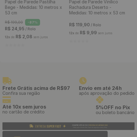
Papel de Parede Pastilha
Papel de Parede Vinílico
Bege - Medidas: 10 metros x
Rachadura Deserto -
53 cm
Medidas: 10 metros x 53 cm
R$
199
,
00
-
87%
R$
119
,
90
/ Rolo
R$
24
,
95
/ Rolo
R$
9
,
99
12
x
de
sem juros
R$
2
,
08
12
x
de
sem juros
Frete Grátis acima de R$97
Envio em até 24h
Confira sua região
após aprovação do pedido
Até 10x sem juros
5%OFF no Pix
no cartão de crédito
ou boleto bancário