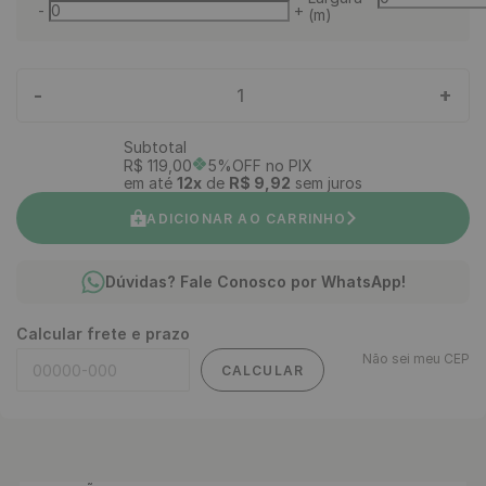
-
+
(m)
-
+
1
Subtotal
R$
119
,
00
5%OFF no PIX
em até
12
x
de
R$
9
,
92
sem juros
ADICIONAR AO CARRINHO
Dúvidas? Fale Conosco por WhatsApp!
Calcular frete e prazo
Não sei meu CEP
CALCULAR