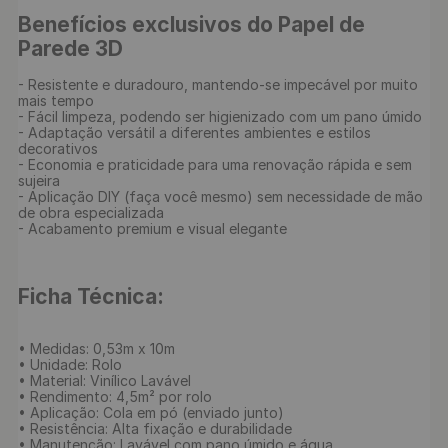
Benefícios exclusivos do Papel de 
Parede 3D
- Resistente e duradouro, mantendo-se impecável por muito 
mais tempo

- Fácil limpeza, podendo ser higienizado com um pano úmido

- Adaptação versátil a diferentes ambientes e estilos 
decorativos

- Economia e praticidade para uma renovação rápida e sem 
sujeira

- Aplicação DIY (faça você mesmo) sem necessidade de mão 
de obra especializada

- Acabamento premium e visual elegante

Ficha Técnica:
• Medidas: 0,53m x 10m

• Unidade: Rolo

• Material: Vinílico Lavável

• Rendimento: 4,5m² por rolo

• Aplicação: Cola em pó (enviado junto)

• Resistência: Alta fixação e durabilidade

• Manutenção: Lavável com pano úmido e água
