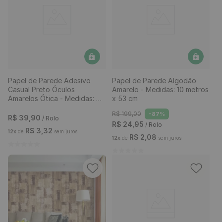
Papel de Parede Adesivo
Papel de Parede Algodão
Casual Preto Óculos
Amarelo - Medidas: 10 metros
Amarelos Ótica - Medidas: 48
x 53 cm
x 300 cm
R$
199
,
00
-
87%
R$
39
,
90
/ Rolo
R$
24
,
95
/ Rolo
R$
3
,
32
12
x
de
sem juros
R$
2
,
08
12
x
de
sem juros