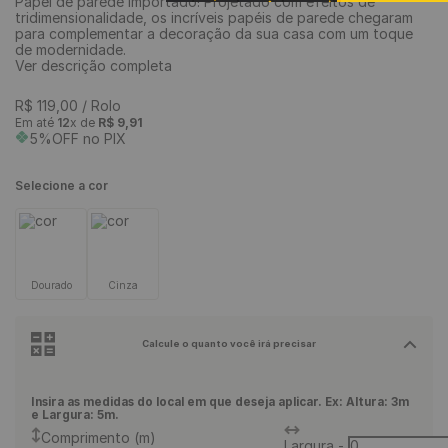
Papel de parede Importado! Projetado com efeitos de
tridimensionalidade, os incríveis papéis de parede chegaram
9
º
piso vinílico
para complementar a decoração da sua casa com um toque
de modernidade.
10
º
piso vinílico click
Ver descrição completa
R$
119
,
00
/ Rolo
Em até
12
x de
R$
9
,
91
5%OFF no PIX
Selecione a cor
Dourado
Cinza
Calcule o quanto você irá precisar
Insira as medidas do local em que deseja aplicar. Ex: Altura: 3m
e Largura: 5m.
Comprimento (m)
Largura
-