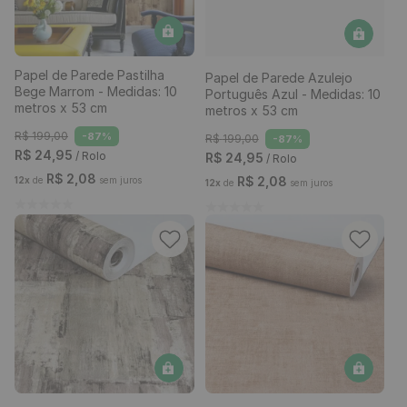
Papel de Parede Pastilha
Papel de Parede Azulejo
Bege Marrom - Medidas: 10
Português Azul - Medidas: 10
metros x 53 cm
metros x 53 cm
R$
199
,
00
-
87%
R$
199
,
00
-
87%
R$
24
,
95
/ Rolo
R$
24
,
95
/ Rolo
R$
2
,
08
R$
2
,
08
12
x
de
sem juros
12
x
de
sem juros