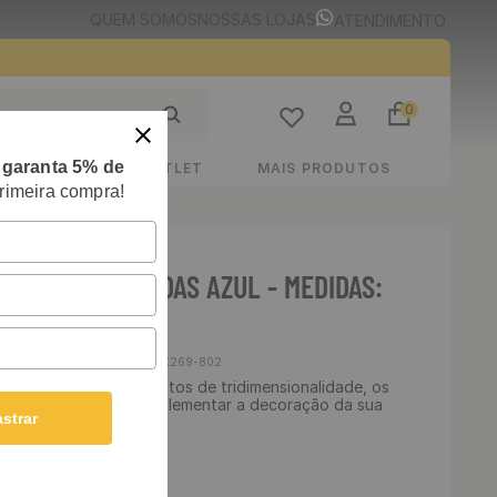
QUEM SOMOS
NOSSAS LOJAS
ATENDIMENTO
0
e
garanta 5% de
STIMENTOS
OUTLET
MAIS PRODUTOS
rimeira compra!
E AUDACITY ONDAS AZUL - MEDIDAS:
 CM
Cód
:
LCPX269-802
do! Projetado com efeitos de tridimensionalidade, os
ede chegaram para complementar a decoração da sua
strar
odernidade.