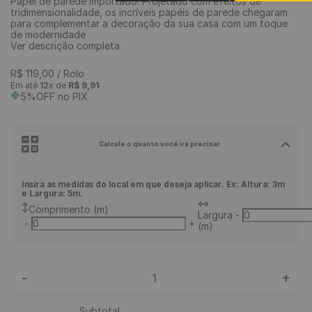
Papel de parede Importado! Projetado com efeitos de
tridimensionalidade, os incríveis papéis de parede chegaram
9
º
piso vinílico click
para complementar a decoração da sua casa com um toque
de modernidade
10
º
piso vinílico
Ver descrição completa
R$
119
,
00
/ Rolo
Em até
12
x de
R$
9
,
91
5%OFF no PIX
Calcule o quanto você irá precisar
Insira as medidas do local em que deseja aplicar. Ex: Altura: 3m
e Largura: 5m.
Comprimento (m)
Largura
-
-
+
(m)
-
+
1
Subtotal