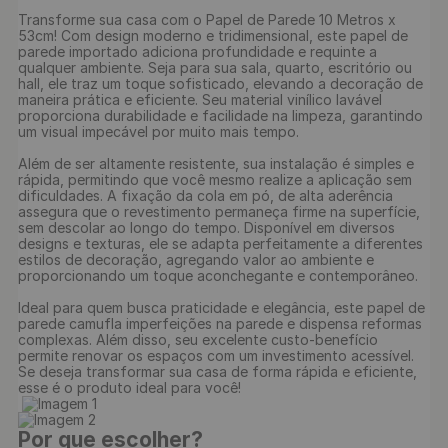
Transforme sua casa com o Papel de Parede 10 Metros x 
53cm! Com design moderno e tridimensional, este papel de 
parede importado adiciona profundidade e requinte a 
qualquer ambiente. Seja para sua sala, quarto, escritório ou 
hall, ele traz um toque sofisticado, elevando a decoração de 
maneira prática e eficiente. Seu material vinílico lavável 
proporciona durabilidade e facilidade na limpeza, garantindo 
um visual impecável por muito mais tempo.

Além de ser altamente resistente, sua instalação é simples e 
rápida, permitindo que você mesmo realize a aplicação sem 
dificuldades. A fixação da cola em pó, de alta aderência 
assegura que o revestimento permaneça firme na superfície, 
sem descolar ao longo do tempo. Disponível em diversos 
designs e texturas, ele se adapta perfeitamente a diferentes 
estilos de decoração, agregando valor ao ambiente e 
proporcionando um toque aconchegante e contemporâneo.

Ideal para quem busca praticidade e elegância, este papel de 
parede camufla imperfeições na parede e dispensa reformas 
complexas. Além disso, seu excelente custo-benefício 
permite renovar os espaços com um investimento acessível. 
Se deseja transformar sua casa de forma rápida e eficiente, 
esse é o produto ideal para você!

Por que escolher?