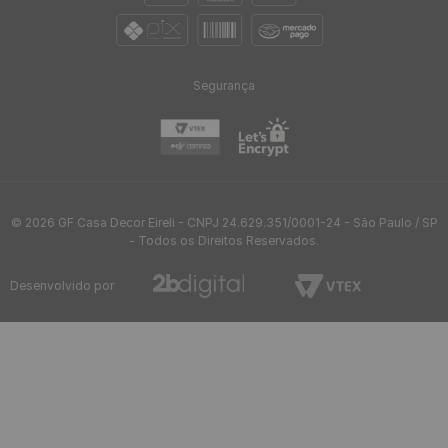
metros x 53 cm
metros x 53 cm
R$
199
,
00
R$
199
,
00
-
87%
-
87%
R$
24
,
95
R$
24
,
95
/ Rolo
/ Rolo
R$
2
,
08
R$
2
,
08
12
x
de
sem juros
12
x
de
sem juros
Papel de Parede Pastilha
Papel de Parede Vinílico
Bege - Medidas: 10 metros x
Rachadura Deserto -
53 cm
Medidas: 10 metros x 53 cm
R$
199
,
00
-
87%
R$
119
,
90
/ Rolo
R$
24
,
95
/ Rolo
R$
9
,
99
12
x
de
sem juros
R$
2
,
08
12
x
de
sem juros
Frete Grátis acima de R$97
Envio em até 24h
Confira sua região
após aprovação do pedido