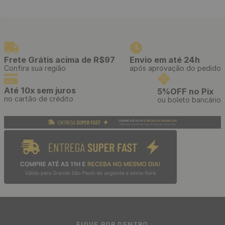
Estilete Profissional
Papel de Parede Adesivo
Telescópico com Cabo
Tijolinho Branco - Medidas:
Emborrachado e Refis de 3
48 x 300 cm
Lâminas
R$
39
,
90
R$
39
,
90
/ Unidade
/ Rolo
R$
3
,
32
R$
3
,
32
12
x
de
sem juros
12
x
de
sem juros