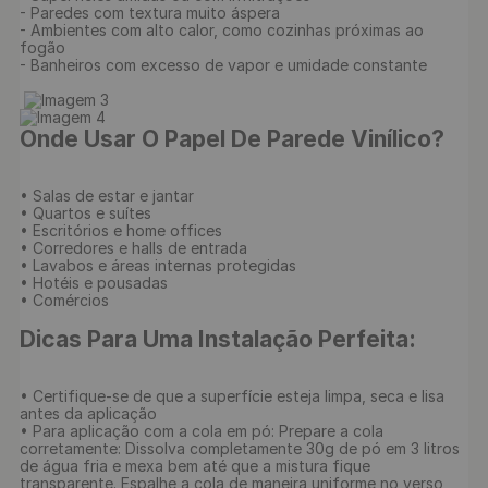
- Paredes com textura muito áspera

- Ambientes com alto calor, como cozinhas próximas ao 
fogão

- Banheiros com excesso de vapor e umidade constante

Onde Usar O Papel De Parede Vinílico?
• Salas de estar e jantar

• Quartos e suítes

• Escritórios e home offices

• Corredores e halls de entrada

• Lavabos e áreas internas protegidas

• Hotéis e pousadas

• Comércios

Dicas Para Uma Instalação Perfeita:
• Certifique-se de que a superfície esteja limpa, seca e lisa 
antes da aplicação

• Para aplicação com a cola em pó: Prepare a cola 
corretamente: Dissolva completamente 30g de pó em 3 litros 
de água fria e mexa bem até que a mistura fique 
transparente. Espalhe a cola de maneira uniforme no verso 