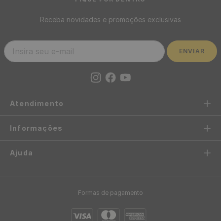
Papel de Parede Adesivo
Papel de Parede Adesivo
Listrado Branco e Rosa Claro
Listrado Amarelo e Branco -
- Medidas: 48 x 300 cm
Medidas: 48 x 300 cm
R$
22
,
90
R$
39
,
90
/ Rolo
/ Rolo
R$
1
,
91
R$
3
,
32
12
x
de
sem juros
12
x
de
sem juros
Papel de Parede Adesivo
Papel de Parede Algodão
Casual Preto Óculos
Amarelo - Medidas: 10 metros
Amarelos Ótica - Medidas: 48
x 53 cm
x 300 cm
R$
199
,
00
-
87%
R$
39
,
90
/ Rolo
R$
24
,
95
/ Rolo
R$
3
,
32
12
x
de
sem juros
R$
2
,
08
12
x
de
sem juros
Papel de Parede Pastilha
Papel de Parede Azulejo
Bege Marrom - Medidas: 10
Português Azul - Medidas: 10