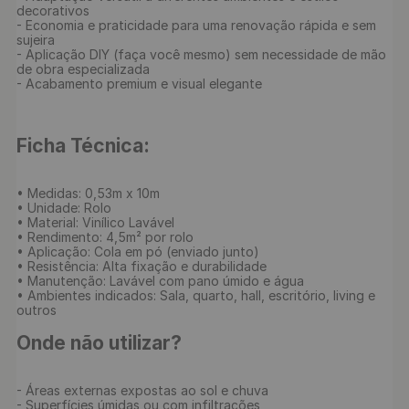
decorativos

- Economia e praticidade para uma renovação rápida e sem 
sujeira

- Aplicação DIY (faça você mesmo) sem necessidade de mão 
de obra especializada

- Acabamento premium e visual elegante

Ficha Técnica:
• Medidas: 0,53m x 10m

• Unidade: Rolo

• Material: Vinílico Lavável

• Rendimento: 4,5m² por rolo

• Aplicação: Cola em pó (enviado junto)

• Resistência: Alta fixação e durabilidade

• Manutenção: Lavável com pano úmido e água

• Ambientes indicados: Sala, quarto, hall, escritório, living e 
outros

Onde não utilizar?
- Áreas externas expostas ao sol e chuva

- Superfícies úmidas ou com infiltrações
