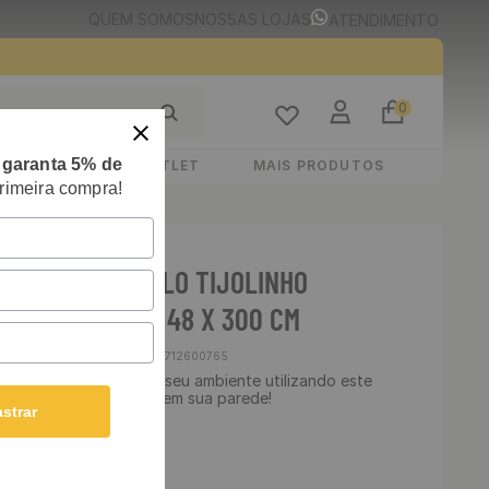
QUEM SOMOS
NOSSAS LOJAS
ATENDIMENTO
0
e
garanta 5% de
STIMENTOS
OUTLET
MAIS PRODUTOS
rimeira compra!
E ADESIVO TIJOLO TIJOLINHO
TO - MEDIDAS: 48 X 300 CM
Cód
:
2012712600765
 Lavável - Transforme seu ambiente utilizando este
ha essa linda estampa em sua parede!
strar