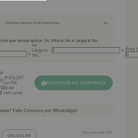
Calcule o quanto você irá precisar
l em que deseja aplicar. Ex: Altura: 3m e Largura: 5m.
Área t
Largura
-
+
+
(m)
al
5%OFF
90
no PIX
ADICIONAR AO CARRINHO
é
12
x
de
2
sem juros
idas? Fale Conosco por WhatsApp!
Não sei meu CEP
CALCULAR