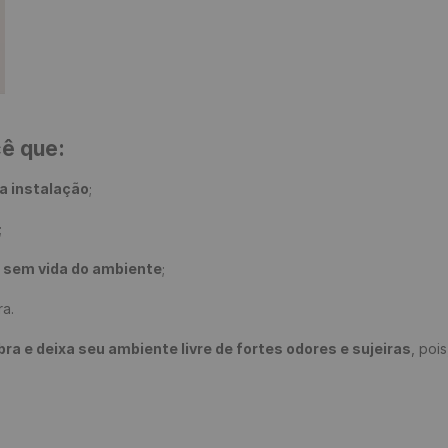
cê que:
a instalação
;

;

e sem vida do ambiente
;

a.

 e deixa seu ambiente livre de fortes odores e sujeiras
, poi