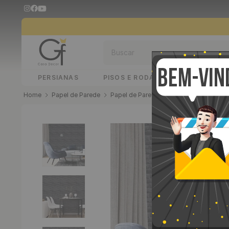
Buscar
PERSIANAS
PISOS E RODAPÉS
PAINÉIS 
Papel de Parede
Papel de Parede Adesivo
Papel de P