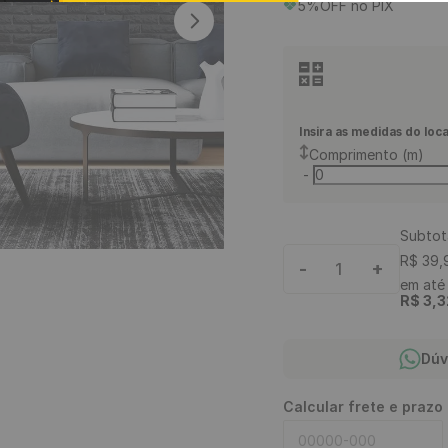
5%OFF no PIX
9
º
piso vinílico
10
º
piso vinílico click
Insira as medidas do loca
Comprimento (m)
-
Subtot
R$
39
,
-
+
1
em at
R$
3
,
3
Dúv
Calcular frete e prazo