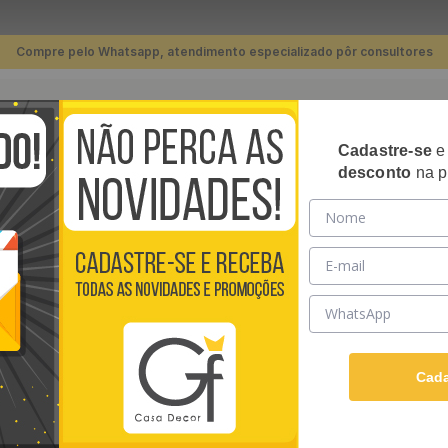
Compre pelo Whatsapp, atendimento especializado pôr consultores
TERMOS MAIS BUSCADOS
Cadastre-se
RIPADOS
PLACAS 3D
PAPÉIS DE PAREDE
REVE
desconto
na p
1
º
piso
arede Adesivo Tijolo Tijolinho Texturizado Preto - Medidas: 48 x 300 cm
2
º
banheiro
3
º
cozinha
PAPEL DE PARED
4
º
quarto
TEXTURIZADO PRE
5
º
sala
Papel de Parede Adesivo
6
º
infantil
Papel AutoColante e ten
Cada
Ver descrição completa
7
º
papel parede
R$
39
,
90
/ Rolo
8
º
rodapé
Em até
12
x de
R$
3
,
32