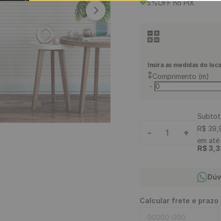
5%OFF no PIX
9
º
piso vinílico
10
º
piso vinílico click
Insira as medidas do loca
Comprimento (m)
-
Subtot
R$
39
,
-
+
1
em at
R$
3
,
3
Dúv
Calcular frete e prazo