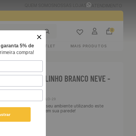
QUEM SOMOS
NOSSAS LOJAS
ATENDIMENTO
0
e
garanta 5% de
STIMENTOS
OUTLET
MAIS PRODUTOS
rimeira compra!
E ADESIVO TIJOLINHO BRANCO NEVE -
00 CM
Cód
:
TIJOLO-29
 Lavável - Transforme seu ambiente utilizando este
ha essa linda estampa em sua parede!
strar