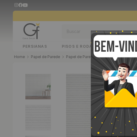
Buscar
PERSIANAS
PISOS E RODAPÉS
PAINÉIS 
Papel de Parede
Papel de Parede Adesivo
Papel de P