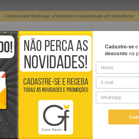
Compre pelo Whatsapp, atendimento especializado pôr consultores
TERMOS MAIS BUSCADOS
Cadastre-se
RIPADOS
PLACAS 3D
PAPÉIS DE PAREDE
REVE
desconto
na p
1
º
piso
arede Adesivo Tijolinho Branco Neve - Medidas: 48 x 300 cm
2
º
banheiro
3
º
cozinha
PAPEL DE PARED
4
º
quarto
MEDIDAS: 48 X 3
5
º
sala
Papel de Parede Adesivo
6
º
infantil
Papel AutoColante e ten
Cada
Ver descrição completa
7
º
papel parede
R$
39
,
90
/ Rolo
8
º
rodapé
Em até
12
x de
R$
3
,
32