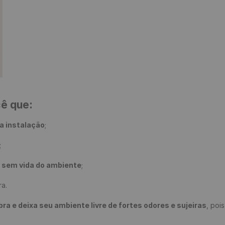
cê que:
a instalação
;

;

e sem vida do ambiente
;

a.

 e deixa seu ambiente livre de fortes odores e sujeiras
, poi