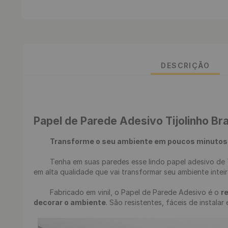
DESCRIÇÃO
Papel de Parede Adesivo Tijolinho B
Transforme o seu ambiente em poucos minutos
	Tenha em suas paredes esse lindo papel adesivo de Tijolinho Branco Neve, renove seu ambiente de uma maneira fácil, rápida e sem sujeira. Desenvolvemos uma estampa incrível 
em alta qualidade que vai transformar seu ambiente inte
	Fabricado em vinil, o Papel de Parede Adesivo é o 
r
decorar o ambiente
. São resistentes, fáceis de instalar