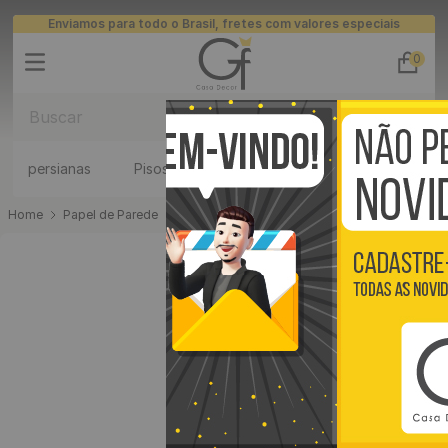
Enviamos para todo o Brasil, fretes com valores especiais
0
Buscar
TERMOS MAIS BUSCADOS
persianas
Pisos Vinílico
Placas 3D
ripados
1
º
piso
Papel de Parede
Papel de Parede Adesivo
Papel de Parede Adesivo Tijolinho Bege - Medidas: 48 x 300 cm
2
º
banheiro
3
º
quarto
4
º
cozinha
5
º
sala
6
º
infantil
7
º
papel parede
8
º
piso vinílico click