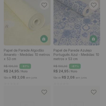
Papel de Parede Algodão
Papel de Parede Azulejo
Amarelo - Medidas: 10 metros
Português Azul - Medidas: 10
x 53 cm
metros x 53 cm
R$
199
,
00
R$
199
,
00
-
87%
-
87%
R$
24
,
95
R$
24
,
95
/ Rolo
/ Rolo
R$
2
,
08
R$
2
,
08
12
x
de
sem juros
12
x
de
sem juros