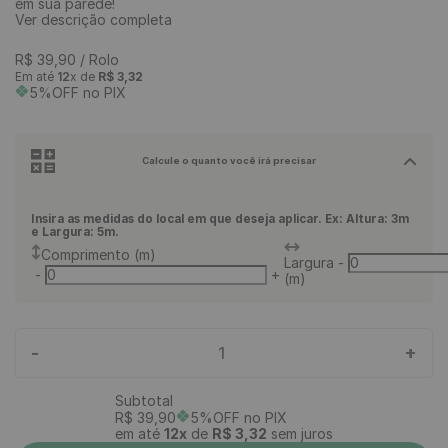
em sua parede!
Ver descrição completa
R$
39
,
90
/ Rolo
Em até
12
x de
R$
3
,
32
5%OFF no PIX
Calcule o quanto você irá precisar
Insira as medidas do local em que deseja aplicar. Ex: Altura: 3m
e Largura: 5m.
Comprimento (m)
Largura
-
-
+
(m)
-
+
1
Subtotal
R$
39
,
90
5%OFF no PIX
em até
12
x
de
R$
3
,
32
sem juros