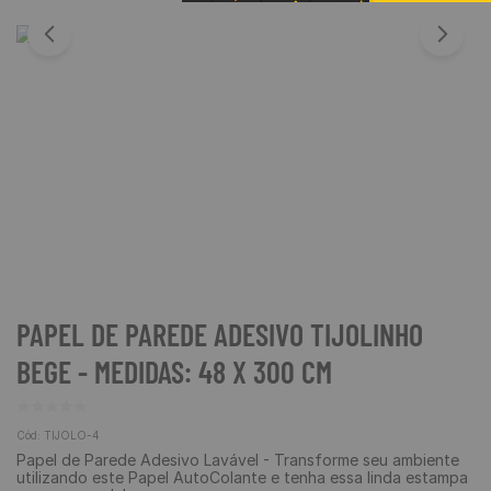
9
º
rodapé
10
º
piso vinílico
PAPEL DE PAREDE ADESIVO TIJOLINHO
BEGE - MEDIDAS: 48 X 300 CM
Cód
:
TIJOLO-4
Papel de Parede Adesivo Lavável - Transforme seu ambiente
utilizando este Papel AutoColante e tenha essa linda estampa