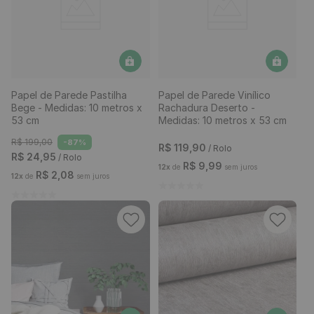
Papel de Parede Pastilha
Papel de Parede Vinílico
Bege - Medidas: 10 metros x
Rachadura Deserto -
53 cm
Medidas: 10 metros x 53 cm
R$
199
,
00
-
87%
R$
119
,
90
/ Rolo
R$
24
,
95
/ Rolo
R$
9
,
99
12
x
de
sem juros
R$
2
,
08
12
x
de
sem juros