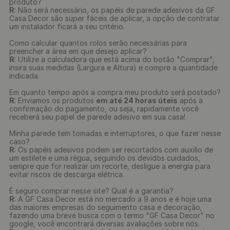
produto?
R
: Não será necessário, os papéis de parede adesivos da GF
Casa Decor são super fáceis de aplicar, a opção de contratar
um instalador ficará a seu critério.
Como calcular quantos rolos serão necessárias para
preencher a área em que desejo aplicar?
R
: Utilize a calculadora que está acima do botão "Comprar",
insira suas medidas (Largura e Altura) e compre a quantidade
indicada.
Em quanto tempo após a compra meu produto será postado?
R
: Enviamos os produtos
em até 24 horas úteis
após a
confirmação do pagamento, ou seja, rapidamente você
receberá seu papel de parede adesivo em sua casa!
Minha parede tem tomadas e interruptores, o que fazer nesse
caso?
R
: Os papéis adesivos podem ser recortados com auxilio de
um estilete e uma régua, seguindo os devidos cuidados,
sempre que for realizar um recorte, desligue a energia para
evitar riscos de descarga elétrica.
É seguro comprar nesse site? Qual é a garantia?
R
: A GF Casa Decor está no mercado a 9 anos e é hoje uma
das maiores empresas do seguimento casa e decoração,
fazendo uma breve busca com o termo "GF Casa Decor" no
google, você encontrará diversas avaliações sobre nós.