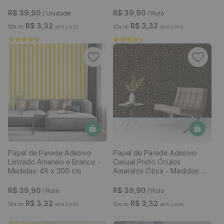
Lâminas
R$
39
,
90
R$
39
,
90
/ Unidade
/ Rolo
R$
3
,
32
R$
3
,
32
12
x
de
sem juros
12
x
de
sem juros
Papel de Parede Adesivo
Papel de Parede Adesivo
Listrado Amarelo e Branco -
Casual Preto Óculos
Medidas: 48 x 300 cm
Amarelos Ótica - Medidas: 48
x 300 cm
R$
39
,
90
R$
39
,
90
/ Rolo
/ Rolo
R$
3
,
32
R$
3
,
32
12
x
de
sem juros
12
x
de
sem juros