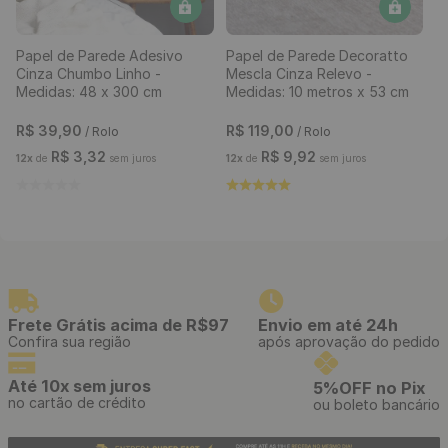
Papel de Parede Adesivo
Papel de Parede Decoratto
Cinza Chumbo Linho -
Mescla Cinza Relevo -
Medidas: 48 x 300 cm
Medidas: 10 metros x 53 cm
R$
39
,
90
R$
119
,
00
/ Rolo
/ Rolo
R$
3
,
32
R$
9
,
92
12
x
de
sem juros
12
x
de
sem juros
Frete Grátis acima de R$97
Envio em até 24h
Confira sua região
após aprovação do pedido
Até 10x sem juros
5%OFF no Pix
no cartão de crédito
ou boleto bancário