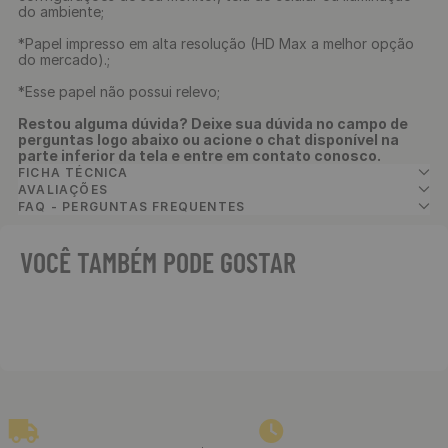
do ambiente;
*Papel impresso em alta resolução (HD Max a melhor opção
do mercado).;
*Esse papel não possui relevo;
Restou alguma dúvida? Deixe sua dúvida no campo de
perguntas logo abaixo ou acione o chat disponível na
parte inferior da tela e entre em contato conosco.
FICHA TÉCNICA
AVALIAÇÕES
FAQ - PERGUNTAS FREQUENTES
VOCÊ TAMBÉM PODE GOSTAR
Papel de Parede Adesivo
Tijolinho Branco - Medidas:
48 x 300 cm
R$
39
,
90
/ Rolo
R$
3
,
32
12
x
de
sem juros