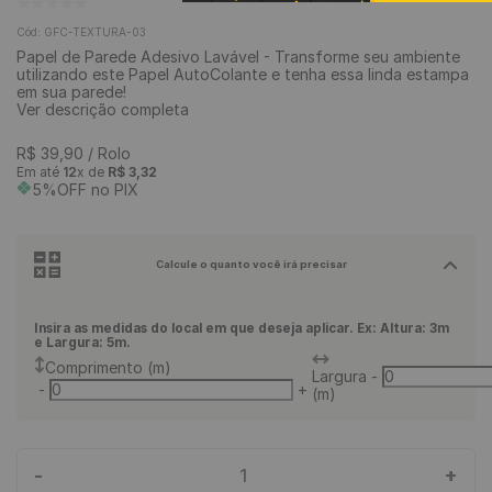
9
º
rodapé
Cód
:
GFC-TEXTURA-03
Papel de Parede Adesivo Lavável - Transforme seu ambiente
10
º
piso vinílico
utilizando este Papel AutoColante e tenha essa linda estampa
em sua parede!
Ver descrição completa
R$
39
,
90
/ Rolo
Em até
12
x de
R$
3
,
32
5%OFF no PIX
Calcule o quanto você irá precisar
Insira as medidas do local em que deseja aplicar. Ex: Altura: 3m
e Largura: 5m.
Comprimento (m)
Largura
-
-
+
(m)
-
+
1