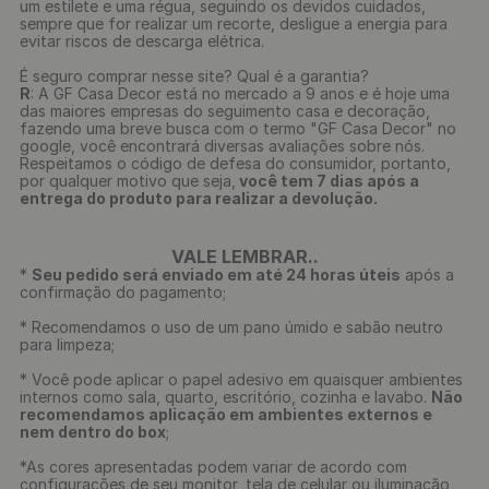
um estilete e uma régua, seguindo os devidos cuidados,
sempre que for realizar um recorte, desligue a energia para
evitar riscos de descarga elétrica.
É seguro comprar nesse site? Qual é a garantia?
R
: A GF Casa Decor está no mercado a 9 anos e é hoje uma
das maiores empresas do seguimento casa e decoração,
fazendo uma breve busca com o termo "GF Casa Decor" no
google, você encontrará diversas avaliações sobre nós.
Respeitamos o código de defesa do consumidor, portanto,
por qualquer motivo que seja,
você tem 7 dias após a
entrega do produto para realizar a devolução.
VALE LEMBRAR..
*
Seu pedido será enviado em até 24 horas úteis
após a
confirmação do pagamento;
* Recomendamos o uso de um pano úmido e sabão neutro
para limpeza;
* Você pode aplicar o papel adesivo em quaisquer ambientes
internos como sala, quarto, escritório, cozinha e lavabo.
Não
recomendamos aplicação em ambientes externos e
nem dentro do box
;
*As cores apresentadas podem variar de acordo com
configurações de seu monitor, tela de celular ou iluminação