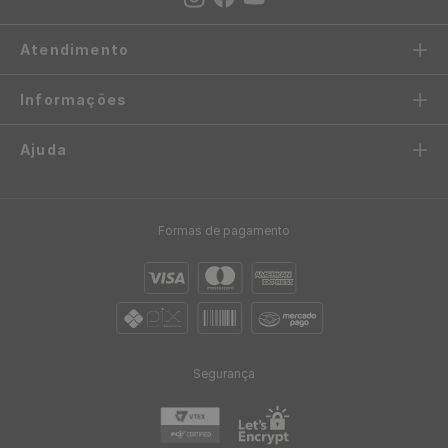
R$
2
,
08
12
x
de
sem juros
Papel de Parede Pastilha
Papel de Parede Vinílico
Bege - Medidas: 10 metros x
Rachadura Deserto -
53 cm
Medidas: 10 metros x 53 cm
R$
199
,
00
-
87%
R$
119
,
90
/ Rolo
R$
24
,
95
/ Rolo
R$
9
,
99
12
x
de
sem juros
R$
2
,
08
12
x
de
sem juros
Papel de Parede Adesivo
Papel de Parede Decoratto
Cinza Chumbo Linho -
Mescla Cinza Relevo -
Medidas: 48 x 300 cm
Medidas: 10 metros x 53 cm
R$
39
,
90
R$
119
,
00
/ Rolo
/ Rolo
R$
3
,
32
R$
9
,
92
12
x
de
sem juros
12
x
de
sem juros