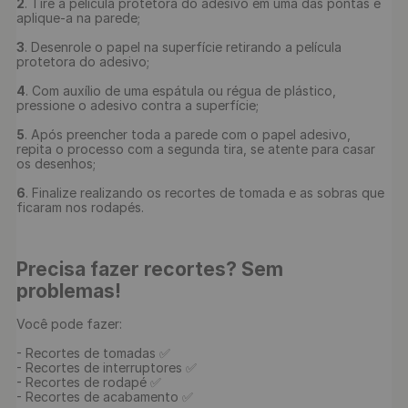
2
. Tire a película protetora do adesivo em uma das pontas e 
aplique-a na parede;

3
. Desenrole o papel na superfície retirando a película 
protetora do adesivo;

4
. Com auxílio de uma espátula ou régua de plástico, 
pressione o adesivo contra a superfície;

5
. Após preencher toda a parede com o papel adesivo, 
repita o processo com a segunda tira, se atente para casar 
os desenhos;

6
. Finalize realizando os recortes de tomada e as sobras que 
ficaram nos rodapés.

Precisa fazer recortes? Sem 
problemas!
Você pode fazer:

- Recortes de tomadas ✅

- Recortes de interruptores ✅

- Recortes de rodapé ✅

- Recortes de acabamento ✅
