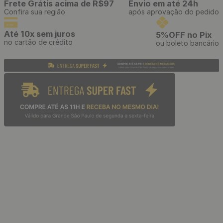
Estilete Profissional
Telescópico com Cabo
Emborrachado e Refis de 3
Lâminas
R$
39
,
90
/ Unidade
R$
3
,
32
12
x
de
sem juros
Papel de Parede Adesivo
Casual Preto Óculos
Amarelos Ótica - Medidas: 48
x 300 cm
R$
39
,
90
/ Rolo
R$
3
,
32
12
x
de
sem juros