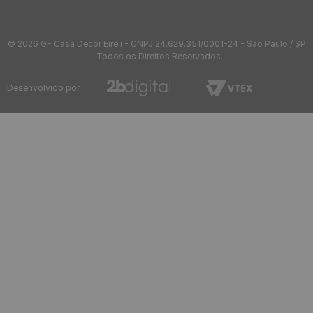
Frete Grátis acima de R$97
Envio em até 24h
Confira sua região
após aprovação do pedido
Até 10x sem juros
5%OFF no Pix
no cartão de crédito
ou boleto bancário
FIQUE POR DENTRO
Receba novidades e promoções exclusivas