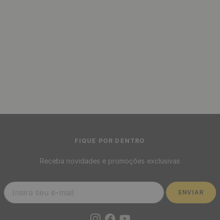
Papel de Parede Adesivo
Listrado Amarelo e Branco -
Medidas: 48 x 300 cm
R$
39
,
90
/ Rolo
R$
3
,
32
12
x
de
sem juros
Papel de Parede Azulejo
Português Azul - Medidas: 10
metros x 53 cm
R$
199
,
00
-
87%
R$
24
,
95
/ Rolo
R$
2
,
08
12
x
de
sem juros
Papel de Parede Algodão
Amarelo - Medidas: 10 metros
x 53 cm
R$
199
,
00
-
87%
R$
24
,
95
/ Rolo