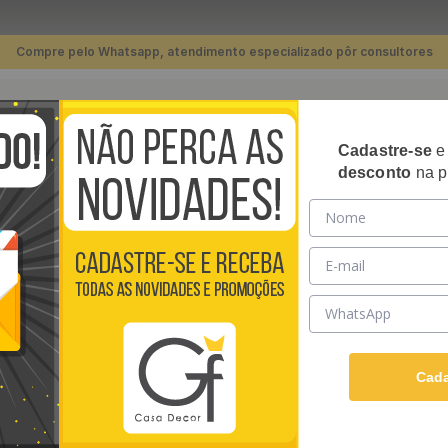
Compre pelo Whatsapp, atendimento especializado pôr consultores
TERMOS MAIS BUSCADOS
Cadastre-se
RIPADOS
PLACAS 3D
PAPÉIS DE PAREDE
REVE
desconto
na p
1
º
piso
Parede Adesivo Teens Speech Comic Pop Art - Medidas: 48 x 300 cm
2
º
banheiro
3
º
quarto
PAPEL DE PARED
4
º
cozinha
ART - MEDIDAS: 
5
º
sala
Papel de Parede Adesivo
6
º
infantil
Papel AutoColante e ten
Cada
Ver descrição completa
7
º
papel parede
R$
39
,
90
/ Rolo
8
º
piso vinílico
Em até
12
x de
R$
3
,
32