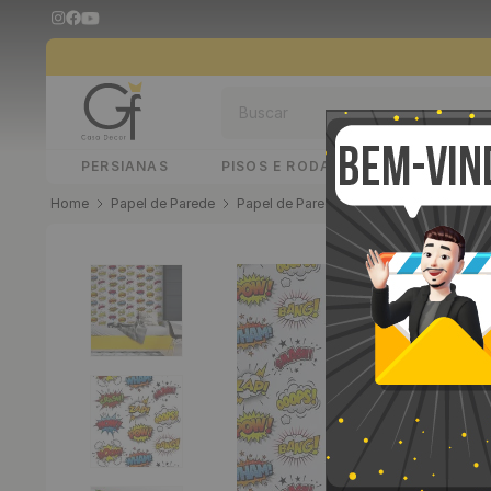
Buscar
PERSIANAS
PISOS E RODAPÉS
PAINÉIS 
Papel de Parede
Papel de Parede Adesivo
Papel de 