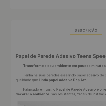
DESCRIÇÃO
Papel de Parede Adesivo Teens Spee
Transforme o seu ambiente em poucos minutos
	Tenha na suas paredes esse lindo papel adesivo de pastilha, renove seu ambiente de uma maneira fácil, rápida e sem sujeira. Desenvolvemos uma estampa incrível em alta 
qualidade que 
Lindo papel adesivo Pop Art.
	Fabricado em vinil, o Papel de Parede Adesivo é o 
r
decorar o ambiente
. São resistentes, fáceis de instalar