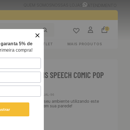
QUEM SOMOS
NOSSAS LOJAS
ATENDIMENTO
0
e
garanta 5% de
STIMENTOS
OUTLET
MAIS PRODUTOS
rimeira compra!
E ADESIVO TEENS SPEECH COMIC POP
48 X 300 CM
Cód
:
CASUAL-96
 Lavável - Transforme seu ambiente utilizando este
ha essa linda estampa em sua parede!
strar