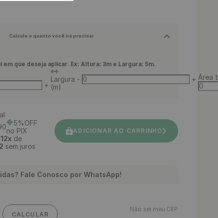
Calcule o quanto você irá precisar
l em que deseja aplicar. Ex: Altura: 3m e Largura: 5m.
Área t
Largura
-
+
+
(m)
al
5%OFF
90
no PIX
ADICIONAR AO CARRINHO
é
12
x
de
2
sem juros
idas? Fale Conosco por WhatsApp!
Não sei meu CEP
CALCULAR