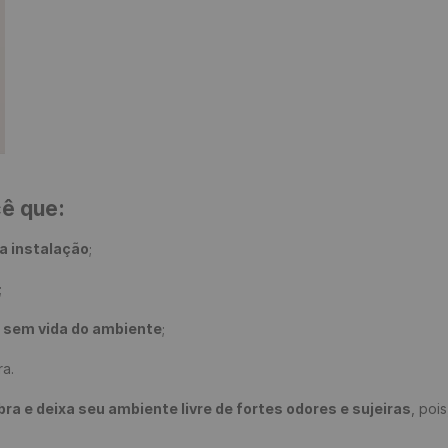
cê que:
a instalação
;

;

e sem vida do ambiente
;

a.

 e deixa seu ambiente livre de fortes odores e sujeiras
, poi