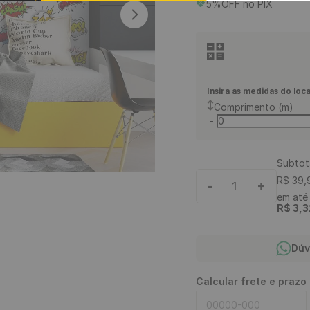
5%OFF no PIX
9
º
rodapé
10
º
piso vinílico click
Insira as medidas do loca
Comprimento (m)
-
Subtot
R$
39
,
-
+
1
em at
R$
3
,
3
Dúv
Calcular frete e prazo