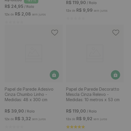
R$
199
,
00
-
87%
R$
119
,
90
/ Rolo
R$
24
,
95
/ Rolo
R$
9
,
99
12
x
de
sem juros
R$
2
,
08
12
x
de
sem juros
Papel de Parede Adesivo
Papel de Parede Decoratto
Cinza Chumbo Linho -
Mescla Cinza Relevo -
Medidas: 48 x 300 cm
Medidas: 10 metros x 53 cm
R$
39
,
90
R$
119
,
00
/ Rolo
/ Rolo
R$
3
,
32
R$
9
,
92
12
x
de
sem juros
12
x
de
sem juros