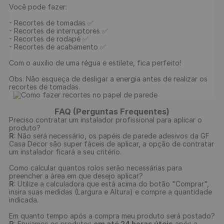
Você pode fazer:

- Recortes de tomadas ✅

- Recortes de interruptores ✅

- Recortes de rodapé ✅

- Recortes de acabamento ✅

Com o auxilio de uma régua e estilete, fica perfeito!

Obs: Não esqueça de desligar a energia antes de realizar os 
recortes de tomadas.

FAQ (Perguntas Frequentes)
Preciso contratar um instalador profissional para aplicar o
produto?
R
: Não será necessário, os papéis de parede adesivos da GF
Casa Decor são super fáceis de aplicar, a opção de contratar
um instalador ficará a seu critério.
Como calcular quantos rolos serão necessárias para
preencher a área em que desejo aplicar?
R
: Utilize a calculadora que está acima do botão "Comprar",
insira suas medidas (Largura e Altura) e compre a quantidade
indicada.
Em quanto tempo após a compra meu produto será postado?
R
: Enviamos os produtos
em até 24 horas úteis
após a