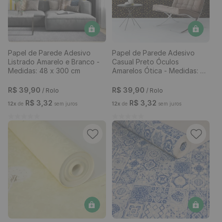
Papel de Parede Adesivo
Papel de Parede Adesivo
Listrado Amarelo e Branco -
Casual Preto Óculos
Medidas: 48 x 300 cm
Amarelos Ótica - Medidas: 48
x 300 cm
R$
39
,
90
R$
39
,
90
/ Rolo
/ Rolo
R$
3
,
32
R$
3
,
32
12
x
de
sem juros
12
x
de
sem juros