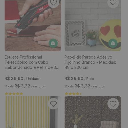
Estilete Profissional
Papel de Parede Adesivo
Telescópico com Cabo
Tijolinho Branco - Medidas:
Emborrachado e Refis de 3
48 x 300 cm
Lâminas
R$
39
,
90
R$
39
,
90
/ Unidade
/ Rolo
R$
3
,
32
R$
3
,
32
12
x
de
sem juros
12
x
de
sem juros