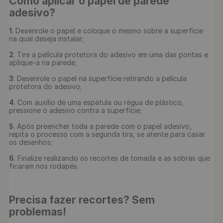
Como aplicar o papel de parede 
adesivo?
1
. Desenrole o papel e coloque o mesmo sobre a superfície 
na qual deseja instalar;

2
. Tire a película protetora do adesivo em uma das pontas e 
aplique-a na parede;

3
. Desenrole o papel na superfície retirando a película 
protetora do adesivo;

4
. Com auxílio de uma espátula ou régua de plástico, 
pressione o adesivo contra a superfície;

5
. Após preencher toda a parede com o papel adesivo, 
repita o processo com a segunda tira, se atente para casar 
os desenhos;

6
. Finalize realizando os recortes de tomada e as sobras que 
ficaram nos rodapés.

Precisa fazer recortes? Sem 
problemas!