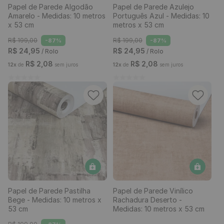
Papel de Parede Algodão
Papel de Parede Azulejo
Amarelo - Medidas: 10 metros
Português Azul - Medidas: 10
x 53 cm
metros x 53 cm
R$
199
,
00
R$
199
,
00
-
87%
-
87%
R$
24
,
95
R$
24
,
95
/ Rolo
/ Rolo
R$
2
,
08
R$
2
,
08
12
x
de
sem juros
12
x
de
sem juros
Papel de Parede Pastilha
Papel de Parede Vinílico
Bege - Medidas: 10 metros x
Rachadura Deserto -
53 cm
Medidas: 10 metros x 53 cm