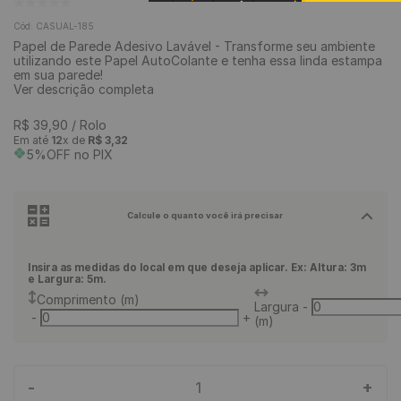
9
º
piso vinílico click
Cód
:
CASUAL-185
Papel de Parede Adesivo Lavável - Transforme seu ambiente
10
º
piso vinílico
utilizando este Papel AutoColante e tenha essa linda estampa
em sua parede!
Ver descrição completa
R$
39
,
90
/ Rolo
Em até
12
x de
R$
3
,
32
5%OFF no PIX
Calcule o quanto você irá precisar
Insira as medidas do local em que deseja aplicar. Ex: Altura: 3m
e Largura: 5m.
Comprimento (m)
Largura
-
-
+
(m)
-
+
1