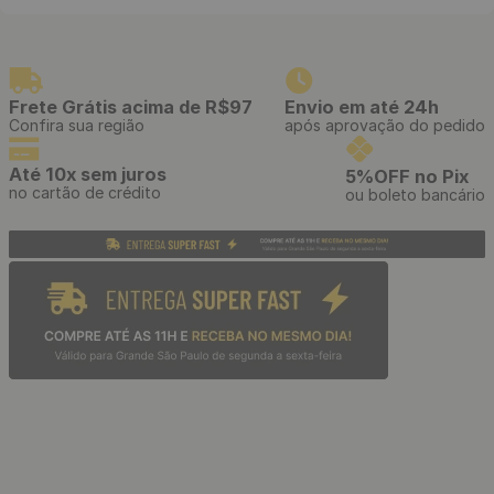
Estilete Profissional
Papel de Parede Adesivo
Telescópico com Cabo
Tijolinho Branco - Medidas:
Emborrachado e Refis de 3
48 x 300 cm
Lâminas
R$
39
,
90
R$
39
,
90
/ Unidade
/ Rolo
R$
3
,
32
R$
3
,
32
12
x
de
sem juros
12
x
de
sem juros