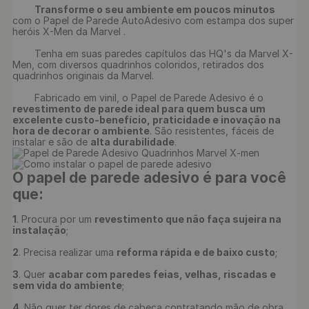
Transforme o seu ambiente em poucos minutos 
com o Papel de Parede AutoAdesivo com estampa dos super 
heróis X-Men da Marvel .

	Tenha em suas paredes capítulos das HQ's da Marvel X-
Men, com diversos quadrinhos coloridos, retirados dos 
quadrinhos originais da Marvel.

	Fabricado em vinil, o Papel de Parede Adesivo é o 
revestimento de parede ideal para quem busca um 
excelente custo-benefício, praticidade e inovação na 
hora de decorar o ambiente
. São resistentes, fáceis de 
instalar e são de 
alta durabilidade
O papel de parede adesivo é para você 
que:
1
. Procura por um 
revestimento que não faça sujeira na 
instalação
;

2
. Precisa realizar uma 
reforma rápida e de baixo custo
;

3
. Quer 
acabar com paredes feias, velhas, riscadas e 
sem vida do ambiente
;

4
. Não quer ter dores de cabeça contratando mão de obra.
