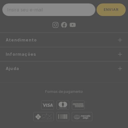
Casual Preto Óculos
Amarelo - Medidas: 10 metros
Amarelos Ótica - Medidas: 48
x 53 cm
x 300 cm
R$
199
,
00
-
87%
R$
39
,
90
/ Rolo
R$
24
,
95
/ Rolo
R$
3
,
32
12
x
de
sem juros
R$
2
,
08
12
x
de
sem juros
Papel de Parede Azulejo
Português Azul - Medidas: 10
metros x 53 cm
R$
199
,
00
-
87%
R$
24
,
95
/ Rolo
R$
2
,
08
12
x
de
sem juros
Papel de Parede Pastilha
Bege Marrom - Medidas: 10
metros x 53 cm
R$
199
,
00
-
87%