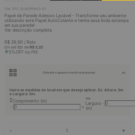
9
º
piso vinílico
Cód
:
GFC-QUADRINHO-02
Papel de Parede Adesivo Lavável - Transforme seu ambiente
10
º
piso vinílico click
utilizando este Papel AutoColante e tenha essa linda estampa
em sua parede!
Ver descrição completa
R$
39
,
90
/ Rolo
Em até
12
x de
R$
3
,
32
5%OFF no PIX
Calcule o quanto você irá precisar
Insira as medidas do local em que deseja aplicar. Ex: Altura: 3m
e Largura: 5m.
Comprimento (m)
Largura
-
-
+
(m)
-
+
1