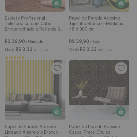
Estilete Profissional
Papel de Parede Adesivo
Telescópico com Cabo
Tijolinho Branco - Medidas:
Emborrachado e Refis de 3
48 x 300 cm
Lâminas
R$
39
,
90
R$
39
,
90
/ Unidade
/ Rolo
R$
3
,
32
R$
3
,
32
12
x
de
sem juros
12
x
de
sem juros
Papel de Parede Adesivo
Papel de Parede Adesivo
Listrado Amarelo e Branco -
Casual Preto Óculos