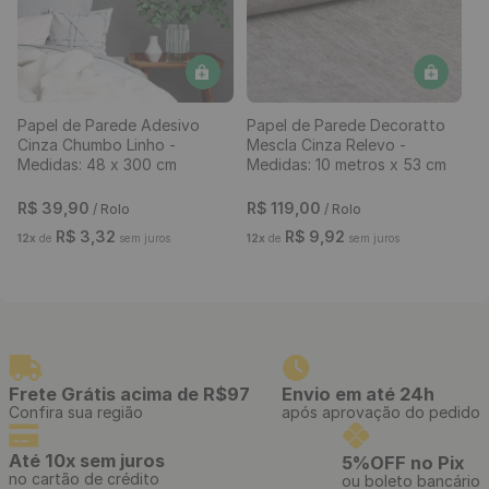
Papel de Parede Adesivo
Papel de Parede Decoratto
Cinza Chumbo Linho -
Mescla Cinza Relevo -
Medidas: 48 x 300 cm
Medidas: 10 metros x 53 cm
R$
39
,
90
R$
119
,
00
/ Rolo
/ Rolo
R$
3
,
32
R$
9
,
92
12
x
de
sem juros
12
x
de
sem juros
Frete Grátis acima de R$97
Envio em até 24h
Confira sua região
após aprovação do pedido