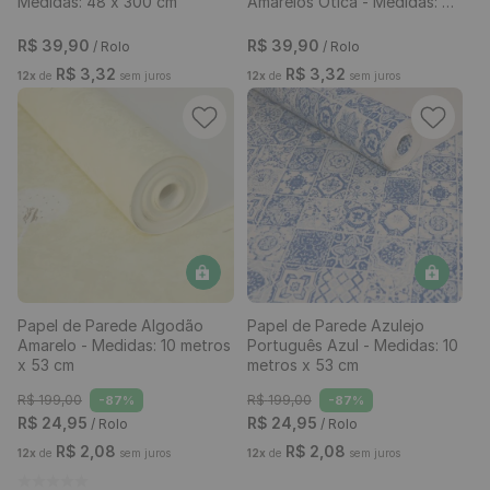
Medidas: 48 x 300 cm
Amarelos Ótica - Medidas: 48
x 300 cm
R$
39
,
90
R$
39
,
90
/ Rolo
/ Rolo
R$
3
,
32
R$
3
,
32
12
x
de
sem juros
12
x
de
sem juros
Papel de Parede Algodão
Papel de Parede Azulejo
Amarelo - Medidas: 10 metros
Português Azul - Medidas: 10
x 53 cm
metros x 53 cm
R$
199
,
00
R$
199
,
00
-
87%
-
87%
R$
24
,
95
R$
24
,
95
/ Rolo
/ Rolo
R$
2
,
08
R$
2
,
08
12
x
de
sem juros
12
x
de
sem juros