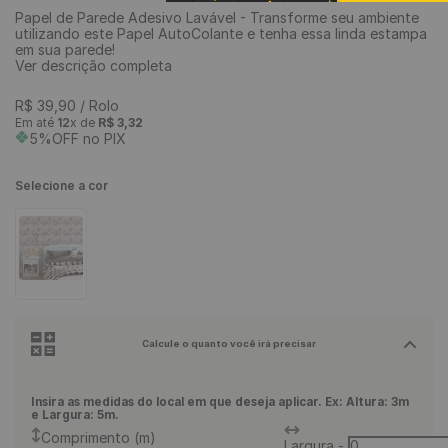
Papel de Parede Adesivo Lavável - Transforme seu ambiente
9
º
rodapé
utilizando este Papel AutoColante e tenha essa linda estampa
em sua parede!
10
º
piso vinílico
Ver descrição completa
R$
39
,
90
/ Rolo
Em até
12
x de
R$
3
,
32
5%OFF no PIX
Selecione a cor
Calcule o quanto você irá precisar
Insira as medidas do local em que deseja aplicar. Ex: Altura: 3m
e Largura: 5m.
Comprimento (m)
Largura
-