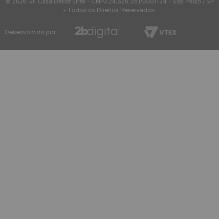
© 2026 GF Casa Decor Eireli - CNPJ 24.629.351/0001-24 - São Paulo / SP
- Todos os Direitos Reservados.
Desenvolvido por