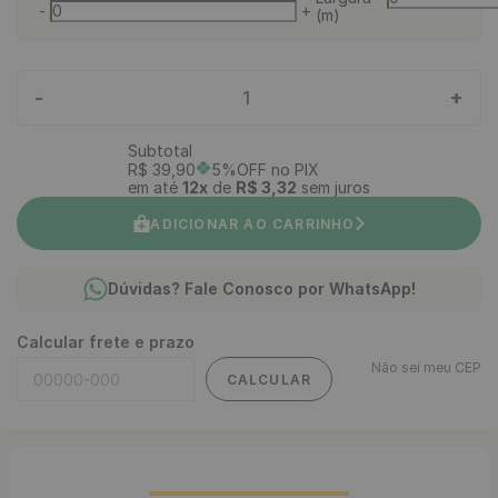
-
+
(m)
-
+
1
Subtotal
R$
39
,
90
5%OFF no PIX
em até
12
x
de
R$
3
,
32
sem juros
ADICIONAR AO CARRINHO
Dúvidas? Fale Conosco por WhatsApp!
Calcular frete e prazo
Não sei meu CEP
CALCULAR