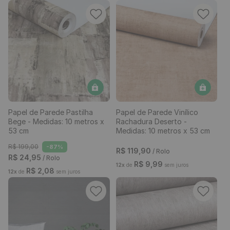
Papel de Parede Pastilha
Papel de Parede Vinílico
Bege - Medidas: 10 metros x
Rachadura Deserto -
53 cm
Medidas: 10 metros x 53 cm
R$
199
,
00
-
87%
R$
119
,
90
/ Rolo
R$
24
,
95
/ Rolo
R$
9
,
99
12
x
de
sem juros
R$
2
,
08
12
x
de
sem juros