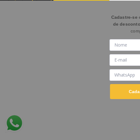
Cadastre-se
de descont
com
Cada