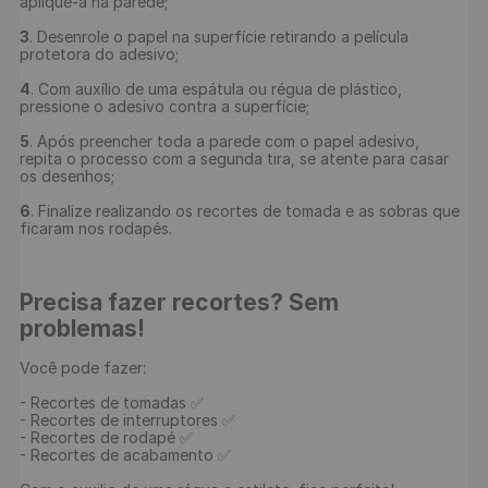
aplique-a na parede;

3
. Desenrole o papel na superfície retirando a película 
protetora do adesivo;

4
. Com auxílio de uma espátula ou régua de plástico, 
pressione o adesivo contra a superfície;

5
. Após preencher toda a parede com o papel adesivo, 
repita o processo com a segunda tira, se atente para casar 
os desenhos;

6
. Finalize realizando os recortes de tomada e as sobras que 
ficaram nos rodapés.

Precisa fazer recortes? Sem 
problemas!
Você pode fazer:

- Recortes de tomadas ✅

- Recortes de interruptores ✅

- Recortes de rodapé ✅

- Recortes de acabamento ✅
