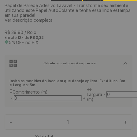
Papel de Parede Adesivo Lavável - Transforme seu ambiente
9
º
rodapé
utilizando este Papel AutoColante e tenha essa linda estampa
em sua parede!
10
º
piso vinílico
Ver descrição completa
R$
39
,
90
/ Rolo
Em até
12
x de
R$
3
,
32
5%OFF no PIX
Calcule o quanto você irá precisar
Insira as medidas do local em que deseja aplicar. Ex: Altura: 3m
e Largura: 5m.
Comprimento (m)
Largura
-
-
+
(m)
-
+
1
Subtotal