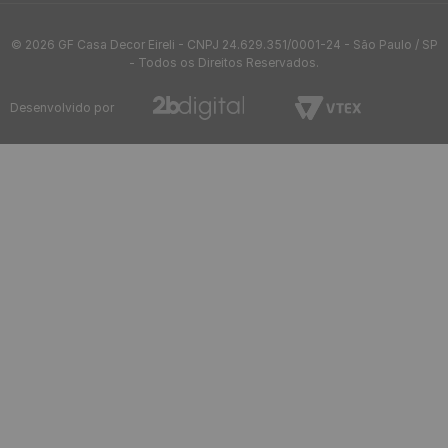
Papel de Parede Adesivo
Cinza Chumbo Linho -
Medidas: 48 x 300 cm
R$
39
,
90
/ Rolo
R$
3
,
32
12
x
de
sem juros
Frete Grátis acima de R$97
Envio em até 24h
Confira sua região
após aprovação do pedido
Até 10x sem juros
5%OFF no Pix
no cartão de crédito
ou boleto bancário