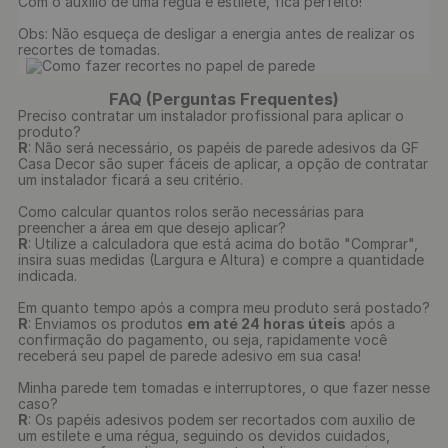
Com o auxilio de uma régua e estilete, fica perfeito!

Obs: Não esqueça de desligar a energia antes de realizar os 
recortes de tomadas.

FAQ (Perguntas Frequentes)
Preciso contratar um instalador profissional para aplicar o
produto?
R
: Não será necessário, os papéis de parede adesivos da GF
Casa Decor são super fáceis de aplicar, a opção de contratar
um instalador ficará a seu critério.
Como calcular quantos rolos serão necessárias para
preencher a área em que desejo aplicar?
R
: Utilize a calculadora que está acima do botão "Comprar",
insira suas medidas (Largura e Altura) e compre a quantidade
indicada.
Em quanto tempo após a compra meu produto será postado?
R
: Enviamos os produtos
em até 24 horas úteis
após a
confirmação do pagamento, ou seja, rapidamente você
receberá seu papel de parede adesivo em sua casa!
Minha parede tem tomadas e interruptores, o que fazer nesse
caso?
R
: Os papéis adesivos podem ser recortados com auxilio de
um estilete e uma régua, seguindo os devidos cuidados,