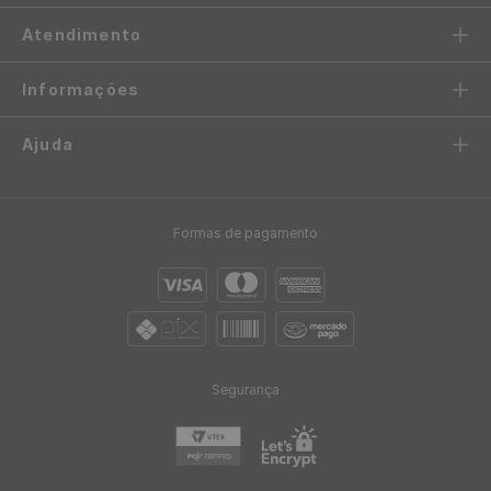
R$
2
,
08
12
x
de
sem juros
Papel de Parede Pastilha
Papel de Parede Vinílico
Bege - Medidas: 10 metros x
Rachadura Deserto -
53 cm
Medidas: 10 metros x 53 cm
R$
199
,
00
-
87%
R$
119
,
90
/ Rolo
R$
24
,
95
/ Rolo
R$
9
,
99
12
x
de
sem juros
R$
2
,
08
12
x
de
sem juros
Papel de Parede Decoratto
Mescla Cinza Relevo -
Medidas: 10 metros x 53 cm
R$
119
,
00
/ Rolo
R$
9
,
92
12
x
de
sem juros