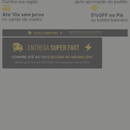
Estilete Profissional
Papel de Parede Adesivo
Telescópico com Cabo
Tijolinho Branco - Medidas:
Emborrachado e Refis de 3
48 x 300 cm
Lâminas
R$
39
,
90
R$
39
,
90
/ Unidade
/ Rolo
R$
3
,
32
R$
3
,
32
12
x
de
sem juros
12
x
de
sem juros
Papel de Parede Adesivo
Casual Preto Óculos
Amarelos Ótica - Medidas: 48
x 300 cm
R$
39
,
90
/ Rolo
R$
3
,
32
12
x
de
sem juros
Papel de Parede Adesivo