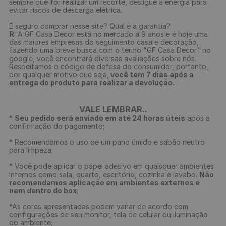
sempre que for realizar um recorte, desligue a energia para
evitar riscos de descarga elétrica.
É seguro comprar nesse site? Qual é a garantia?
R
: A GF Casa Decor está no mercado a 9 anos e é hoje uma
das maiores empresas do seguimento casa e decoração,
fazendo uma breve busca com o termo "GF Casa Decor" no
google, você encontrará diversas avaliações sobre nós.
Respeitamos o código de defesa do consumidor, portanto,
por qualquer motivo que seja,
você tem 7 dias após a
entrega do produto para realizar a devolução.
VALE LEMBRAR..
*
Seu pedido será enviado em até 24 horas úteis
após a
confirmação do pagamento;
* Recomendamos o uso de um pano úmido e sabão neutro
para limpeza;
* Você pode aplicar o papel adesivo em quaisquer ambientes
internos como sala, quarto, escritório, cozinha e lavabo.
Não
recomendamos aplicação em ambientes externos e
nem dentro do box
;
*As cores apresentadas podem variar de acordo com
configurações de seu monitor, tela de celular ou iluminação
do ambiente;