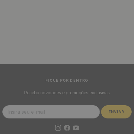
Listrado Amarelo e Branco -
Medidas: 48 x 300 cm
R$
39
,
90
/ Rolo
R$
3
,
32
12
x
de
sem juros
Papel de Parede Azulejo
Português Azul - Medidas: 10
metros x 53 cm
R$
199
,
00
-
87%
R$
24
,
95
/ Rolo
R$
2
,
08
12
x
de
sem juros
Papel de Parede Algodão
Amarelo - Medidas: 10 metros
x 53 cm
R$
199
,
00
-
87%
R$
24
,
95
/ Rolo