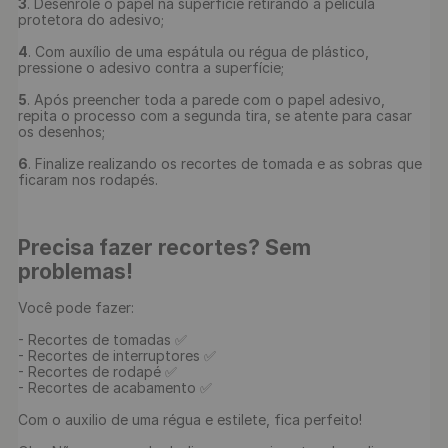
3
. Desenrole o papel na superfície retirando a película 
protetora do adesivo;

4
. Com auxílio de uma espátula ou régua de plástico, 
pressione o adesivo contra a superfície;

5
. Após preencher toda a parede com o papel adesivo, 
repita o processo com a segunda tira, se atente para casar 
os desenhos;

6
. Finalize realizando os recortes de tomada e as sobras que 
ficaram nos rodapés.

Precisa fazer recortes? Sem 
problemas!
Você pode fazer:

- Recortes de tomadas ✅

- Recortes de interruptores ✅

- Recortes de rodapé ✅

- Recortes de acabamento ✅

Com o auxilio de uma régua e estilete, fica perfeito!
