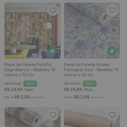
Papel de Parede Pastilha
Papel de Parede Azulejo
Bege Marrom - Medidas: 10
Português Azul - Medidas: 10
metros x 53 cm
metros x 53 cm
R$
199
,
00
R$
199
,
00
-
87%
-
87%
R$
24
,
95
R$
24
,
95
/ Rolo
/ Rolo
R$
2
,
08
R$
2
,
08
12
x
de
sem juros
12
x
de
sem juros