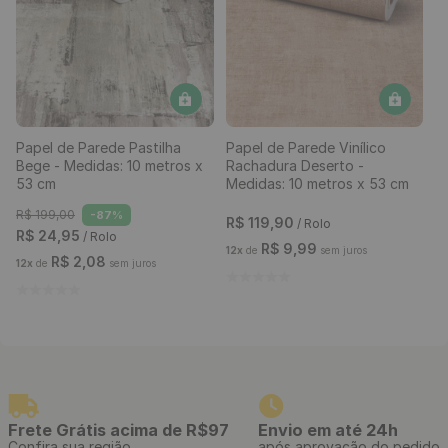
Papel de Parede Pastilha
Papel de Parede Vinílico
Bege - Medidas: 10 metros x
Rachadura Deserto -
53 cm
Medidas: 10 metros x 53 cm
R$
199
,
00
-
87%
R$
119
,
90
/ Rolo
R$
24
,
95
/ Rolo
R$
9
,
99
12
x
de
sem juros
R$
2
,
08
12
x
de
sem juros
Frete Grátis acima de R$97
Envio em até 24h
Confira sua região
após aprovação do pedido