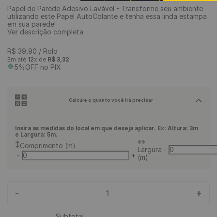
Papel de Parede Adesivo Lavável - Transforme seu ambiente
9
º
piso vinílico click
utilizando este Papel AutoColante e tenha essa linda estampa
em sua parede!
10
º
piso vinílico
Ver descrição completa
R$
39
,
90
/ Rolo
Em até
12
x de
R$
3
,
32
5%OFF no PIX
Calcule o quanto você irá precisar
Insira as medidas do local em que deseja aplicar. Ex: Altura: 3m
e Largura: 5m.
Comprimento (m)
Largura
-
-
+
(m)
-
+
1
Subtotal