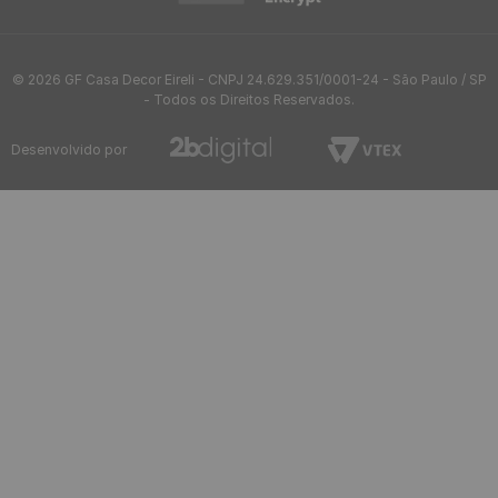
© 2026 GF Casa Decor Eireli - CNPJ 24.629.351/0001-24 - São Paulo / SP
- Todos os Direitos Reservados.
Desenvolvido por