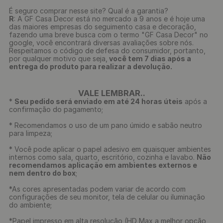
É seguro comprar nesse site? Qual é a garantia?
R
: A GF Casa Decor está no mercado a 9 anos e é hoje uma
das maiores empresas do seguimento casa e decoração,
fazendo uma breve busca com o termo "GF Casa Decor" no
google, você encontrará diversas avaliações sobre nós.
Respeitamos o código de defesa do consumidor, portanto,
por qualquer motivo que seja,
você tem 7 dias após a
entrega do produto para realizar a devolução.
VALE LEMBRAR..
*
Seu pedido será enviado em até 24 horas úteis
após a
confirmação do pagamento;
* Recomendamos o uso de um pano úmido e sabão neutro
para limpeza;
* Você pode aplicar o papel adesivo em quaisquer ambientes
internos como sala, quarto, escritório, cozinha e lavabo.
Não
recomendamos aplicação em ambientes externos e
nem dentro do box
;
*As cores apresentadas podem variar de acordo com
configurações de seu monitor, tela de celular ou iluminação
do ambiente;
*Papel impresso em alta resolução (HD Max a melhor opção