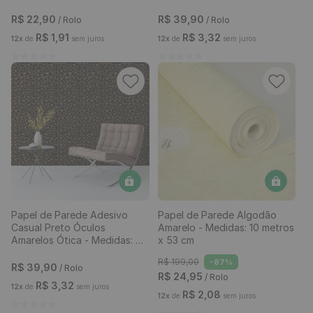
R$
22
,
90
R$
39
,
90
/ Rolo
/ Rolo
R$
1
,
91
R$
3
,
32
12
x
de
sem juros
12
x
de
sem juros
Papel de Parede Adesivo
Papel de Parede Algodão
Casual Preto Óculos
Amarelo - Medidas: 10 metros
Amarelos Ótica - Medidas: 48
x 53 cm
x 300 cm
R$
199
,
00
-
87%
R$
39
,
90
/ Rolo
R$
24
,
95
/ Rolo
R$
3
,
32
12
x
de
sem juros
R$
2
,
08
12
x
de
sem juros