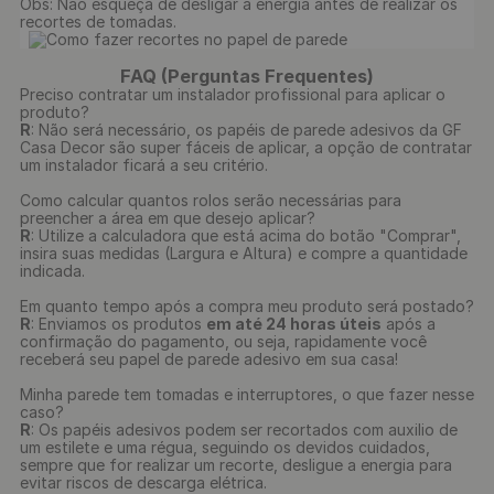
Obs: Não esqueça de desligar a energia antes de realizar os 
recortes de tomadas.

FAQ (Perguntas Frequentes)
Preciso contratar um instalador profissional para aplicar o
produto?
R
: Não será necessário, os papéis de parede adesivos da GF
Casa Decor são super fáceis de aplicar, a opção de contratar
um instalador ficará a seu critério.
Como calcular quantos rolos serão necessárias para
preencher a área em que desejo aplicar?
R
: Utilize a calculadora que está acima do botão "Comprar",
insira suas medidas (Largura e Altura) e compre a quantidade
indicada.
Em quanto tempo após a compra meu produto será postado?
R
: Enviamos os produtos
em até 24 horas úteis
após a
confirmação do pagamento, ou seja, rapidamente você
receberá seu papel de parede adesivo em sua casa!
Minha parede tem tomadas e interruptores, o que fazer nesse
caso?
R
: Os papéis adesivos podem ser recortados com auxilio de
um estilete e uma régua, seguindo os devidos cuidados,
sempre que for realizar um recorte, desligue a energia para
evitar riscos de descarga elétrica.