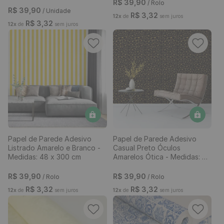
Estilete Profissional
Papel de Parede Adesivo
Telescópico com Cabo
Tijolinho Branco - Medidas:
Emborrachado e Refis de 3
48 x 300 cm
Lâminas
R$
39
,
90
R$
39
,
90
/ Unidade
/ Rolo
R$
3
,
32
R$
3
,
32
12
x
de
sem juros
12
x
de
sem juros
Papel de Parede Adesivo
Papel de Parede Adesivo