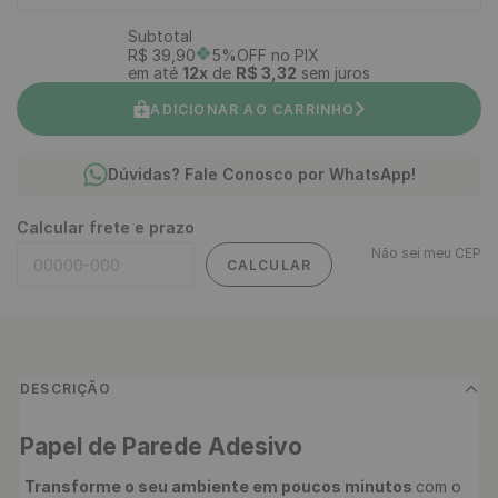
Subtotal
R$
39
,
90
5%OFF no PIX
em até
12
x
de
R$
3
,
32
sem juros
ADICIONAR AO CARRINHO
Dúvidas? Fale Conosco por WhatsApp!
Calcular frete e prazo
Não sei meu CEP
CALCULAR
DESCRIÇÃO
Papel de Parede Adesivo 
Transforme o seu ambiente em poucos minutos 
com o 