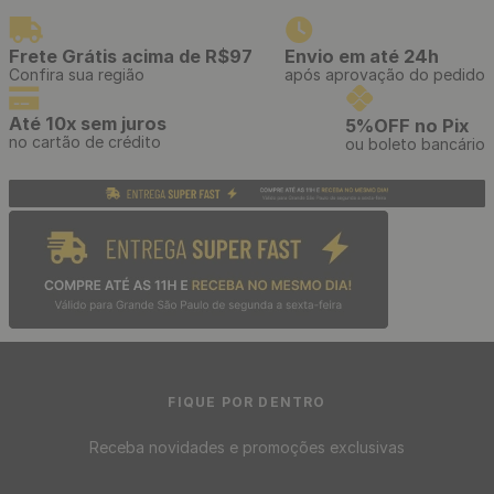
Papel de Parede Adesivo
Papel de Parede Decoratto
Cinza Chumbo Linho -
Mescla Cinza Relevo -
Medidas: 48 x 300 cm
Medidas: 10 metros x 53 cm
R$
39
,
90
R$
119
,
00
/ Rolo
/ Rolo
R$
3
,
32
R$
9
,
92
12
x
de
sem juros
12
x
de
sem juros