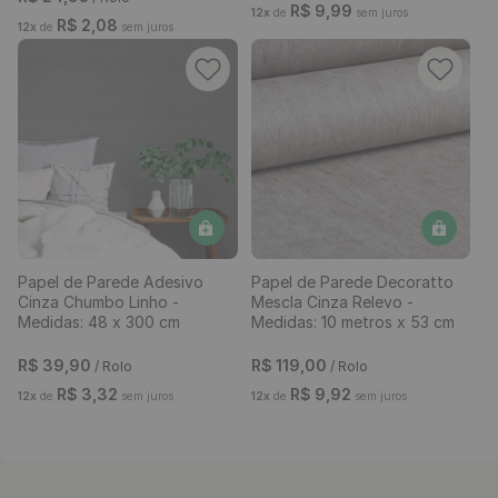
R$
2
,
08
R$
2
,
08
12
x
de
sem juros
12
x
de
sem juros
Papel de Parede Pastilha
Papel de Parede Vinílico
Bege - Medidas: 10 metros x
Rachadura Deserto -
53 cm
Medidas: 10 metros x 53 cm
R$
199
,
00
-
87%
R$
119
,
90
/ Rolo
R$
24
,
95
/ Rolo
R$
9
,
99
12
x
de
sem juros
R$
2
,
08
12
x
de
sem juros