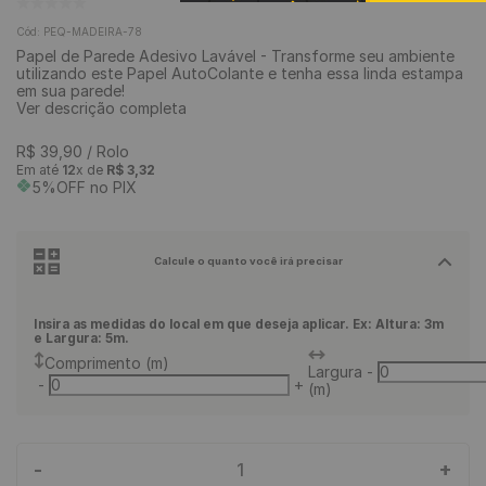
9
º
rodapé
Cód
:
PEQ-MADEIRA-78
Papel de Parede Adesivo Lavável - Transforme seu ambiente
10
º
piso vinílico
utilizando este Papel AutoColante e tenha essa linda estampa
em sua parede!
Ver descrição completa
R$
39
,
90
/ Rolo
Em até
12
x de
R$
3
,
32
5%OFF no PIX
Calcule o quanto você irá precisar
Insira as medidas do local em que deseja aplicar. Ex: Altura: 3m
e Largura: 5m.
Comprimento (m)
Largura
-
-
+
(m)
-
+
1