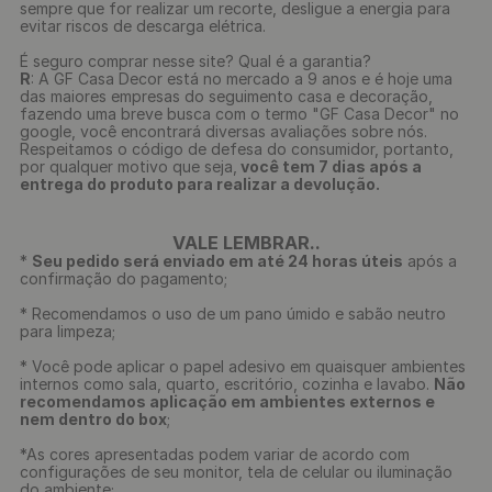
sempre que for realizar um recorte, desligue a energia para
evitar riscos de descarga elétrica.
É seguro comprar nesse site? Qual é a garantia?
R
: A GF Casa Decor está no mercado a 9 anos e é hoje uma
das maiores empresas do seguimento casa e decoração,
fazendo uma breve busca com o termo "GF Casa Decor" no
google, você encontrará diversas avaliações sobre nós.
Respeitamos o código de defesa do consumidor, portanto,
por qualquer motivo que seja,
você tem 7 dias após a
entrega do produto para realizar a devolução.
VALE LEMBRAR..
*
Seu pedido será enviado em até 24 horas úteis
após a
confirmação do pagamento;
* Recomendamos o uso de um pano úmido e sabão neutro
para limpeza;
* Você pode aplicar o papel adesivo em quaisquer ambientes
internos como sala, quarto, escritório, cozinha e lavabo.
Não
recomendamos aplicação em ambientes externos e
nem dentro do box
;
*As cores apresentadas podem variar de acordo com
configurações de seu monitor, tela de celular ou iluminação
do ambiente;