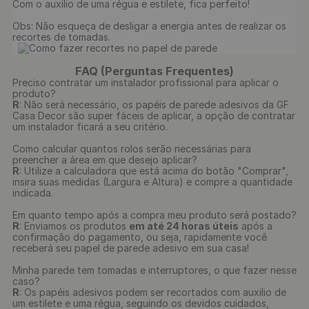
Com o auxilio de uma régua e estilete, fica perfeito!

Obs: Não esqueça de desligar a energia antes de realizar os 
recortes de tomadas.

FAQ (Perguntas Frequentes)
Preciso contratar um instalador profissional para aplicar o
produto?
R
: Não será necessário, os papéis de parede adesivos da GF
Casa Decor são super fáceis de aplicar, a opção de contratar
um instalador ficará a seu critério.
Como calcular quantos rolos serão necessárias para
preencher a área em que desejo aplicar?
R
: Utilize a calculadora que está acima do botão "Comprar",
insira suas medidas (Largura e Altura) e compre a quantidade
indicada.
Em quanto tempo após a compra meu produto será postado?
R
: Enviamos os produtos
em até 24 horas úteis
após a
confirmação do pagamento, ou seja, rapidamente você
receberá seu papel de parede adesivo em sua casa!
Minha parede tem tomadas e interruptores, o que fazer nesse
caso?
R
: Os papéis adesivos podem ser recortados com auxilio de
um estilete e uma régua, seguindo os devidos cuidados,