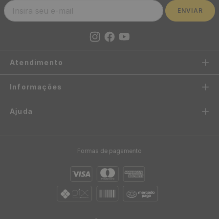
Frete Grátis acima de R$97
Envio em até 24h
Confira sua região
após aprovação do pedido
Até 10x sem juros
5%OFF no Pix
no cartão de crédito
ou boleto bancário
FIQUE POR DENTRO
Receba novidades e promoções exclusivas
ENVIAR