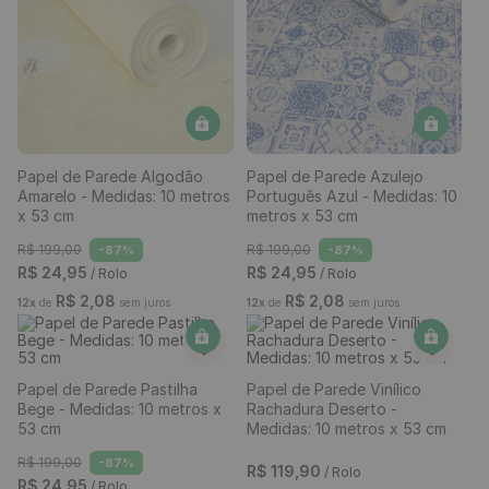
Listrado Amarelo e Branco -
Casual Preto Óculos
Medidas: 48 x 300 cm
Amarelos Ótica - Medidas: 48
x 300 cm
R$
39
,
90
R$
39
,
90
/ Rolo
/ Rolo
R$
3
,
32
R$
3
,
32
12
x
de
sem juros
12
x
de
sem juros
Papel de Parede Algodão
Papel de Parede Azulejo
Amarelo - Medidas: 10 metros
Português Azul - Medidas: 10
x 53 cm
metros x 53 cm
R$
199
,
00
R$
199
,
00
-
87%
-
87%
R$
24
,
95
R$
24
,
95
/ Rolo
/ Rolo