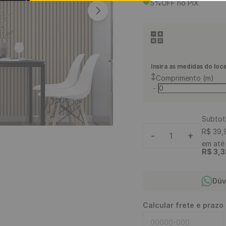
5%OFF no PIX
9
º
rodapé
10
º
piso vinílico click
Insira as medidas do loca
Comprimento (m)
-
Subtot
R$
39
,
-
+
1
em at
R$
3
,
3
Dúv
Calcular frete e prazo