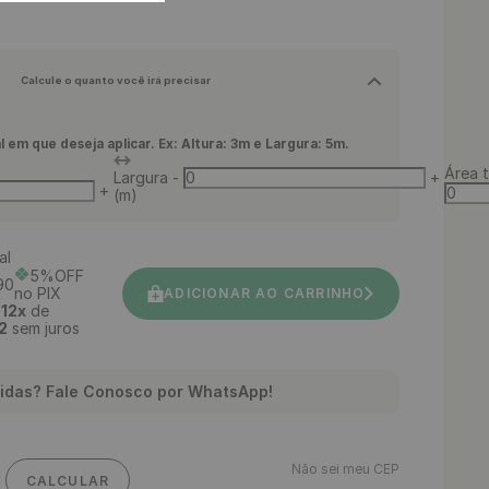
Calcule o quanto você irá precisar
l em que deseja aplicar. Ex: Altura: 3m e Largura: 5m.
Área t
Largura
-
+
+
(m)
al
5%OFF
90
no PIX
ADICIONAR AO CARRINHO
é
12
x
de
2
sem juros
idas? Fale Conosco por WhatsApp!
Não sei meu CEP
CALCULAR