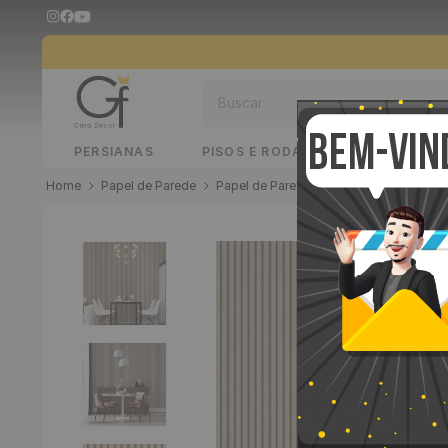
Buscar
PERSIANAS
PISOS E RODAPÉS
PAINÉIS 
Papel de Parede
Papel de Parede Adesivo
Papel de 