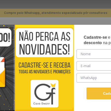
Compre pelo Whatsapp, atendimento especializado pôr consultores
TERMOS MAIS BUSCADOS
Cadastre-se
RIPADOS
PLACAS 3D
PAPÉIS DE PAREDE
REVE
desconto
na p
1
º
piso
Parede Adesivo Madeira Creme Ripado - Medidas: 48 x 300 cm
2
º
banheiro
3
º
quarto
PAPEL DE PARED
4
º
cozinha
MEDIDAS: 48 X 3
5
º
sala
Papel de Parede Adesivo
6
º
infantil
Papel AutoColante e ten
Cada
Ver descrição completa
7
º
papel parede
R$
39
,
90
/ Rolo
8
º
piso vinílico
Em até
12
x de
R$
3
,
32