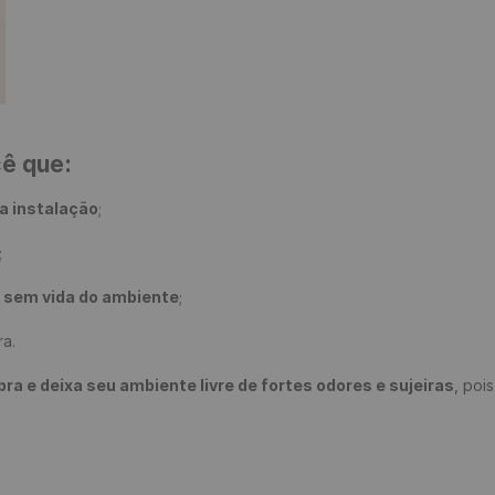
cê que:
a instalação
;

;

e sem vida do ambiente
;

a.

 e deixa seu ambiente livre de fortes odores e sujeiras
, poi