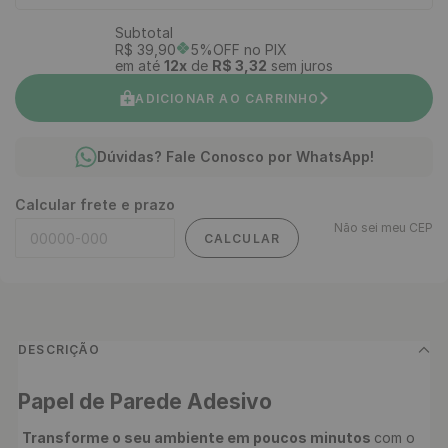
Subtotal
R$
39
,
90
5%OFF no PIX
em até
12
x
de
R$
3
,
32
sem juros
ADICIONAR AO CARRINHO
Dúvidas? Fale Conosco por WhatsApp!
Calcular frete e prazo
Não sei meu CEP
CALCULAR
DESCRIÇÃO
Papel de Parede Adesivo 
Transforme o seu ambiente em poucos minutos 
com o 