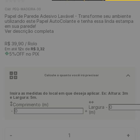
9
º
rodapé
Cód
:
PEQ-MADEIRA-30
Papel de Parede Adesivo Lavável - Transforme seu ambiente
10
º
piso vinílico
utilizando este Papel AutoColante e tenha essa linda estampa
em sua parede!
Ver descrição completa
R$
39
,
90
/ Rolo
Em até
12
x de
R$
3
,
32
5%OFF no PIX
Calcule o quanto você irá precisar
Insira as medidas do local em que deseja aplicar. Ex: Altura: 3m
e Largura: 5m.
Comprimento (m)
Largura
-
-
+
(m)
-
+
1