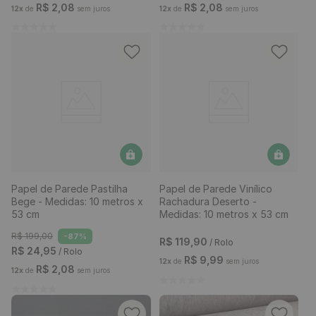
R$
2
,
08
R$
2
,
08
12
x
de
sem juros
12
x
de
sem juros
Papel de Parede Pastilha
Papel de Parede Vinílico
Bege - Medidas: 10 metros x
Rachadura Deserto -
53 cm
Medidas: 10 metros x 53 cm
R$
199
,
00
-
87%
R$
119
,
90
/ Rolo
R$
24
,
95
/ Rolo
R$
9
,
99
12
x
de
sem juros
R$
2
,
08
12
x
de
sem juros