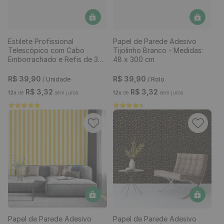
Estilete Profissional
Papel de Parede Adesivo
Telescópico com Cabo
Tijolinho Branco - Medidas:
Emborrachado e Refis de 3
48 x 300 cm
Lâminas
R$
39
,
90
R$
39
,
90
/ Unidade
/ Rolo
R$
3
,
32
R$
3
,
32
12
x
de
sem juros
12
x
de
sem juros
Papel de Parede Adesivo
Papel de Parede Adesivo