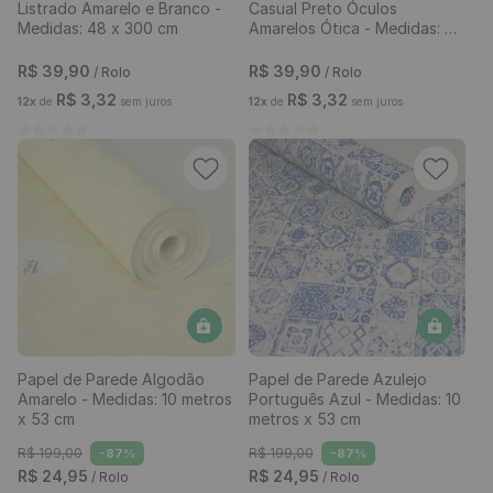
Listrado Amarelo e Branco -
Casual Preto Óculos
Medidas: 48 x 300 cm
Amarelos Ótica - Medidas: 48
x 300 cm
R$
39
,
90
R$
39
,
90
/ Rolo
/ Rolo
R$
3
,
32
R$
3
,
32
12
x
de
sem juros
12
x
de
sem juros
Papel de Parede Algodão
Papel de Parede Azulejo
Amarelo - Medidas: 10 metros
Português Azul - Medidas: 10
x 53 cm
metros x 53 cm
R$
199
,
00
R$
199
,
00
-
87%
-
87%
R$
24
,
95
R$
24
,
95
/ Rolo
/ Rolo