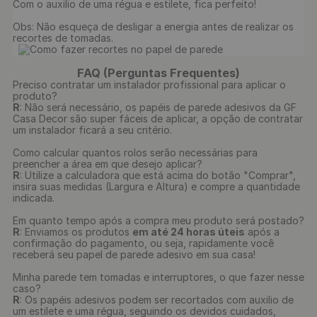
Com o auxilio de uma régua e estilete, fica perfeito!

Obs: Não esqueça de desligar a energia antes de realizar os 
recortes de tomadas.

FAQ (Perguntas Frequentes)
Preciso contratar um instalador profissional para aplicar o
produto?
R
: Não será necessário, os papéis de parede adesivos da GF
Casa Decor são super fáceis de aplicar, a opção de contratar
um instalador ficará a seu critério.
Como calcular quantos rolos serão necessárias para
preencher a área em que desejo aplicar?
R
: Utilize a calculadora que está acima do botão "Comprar",
insira suas medidas (Largura e Altura) e compre a quantidade
indicada.
Em quanto tempo após a compra meu produto será postado?
R
: Enviamos os produtos
em até 24 horas úteis
após a
confirmação do pagamento, ou seja, rapidamente você
receberá seu papel de parede adesivo em sua casa!
Minha parede tem tomadas e interruptores, o que fazer nesse
caso?
R
: Os papéis adesivos podem ser recortados com auxilio de
um estilete e uma régua, seguindo os devidos cuidados,