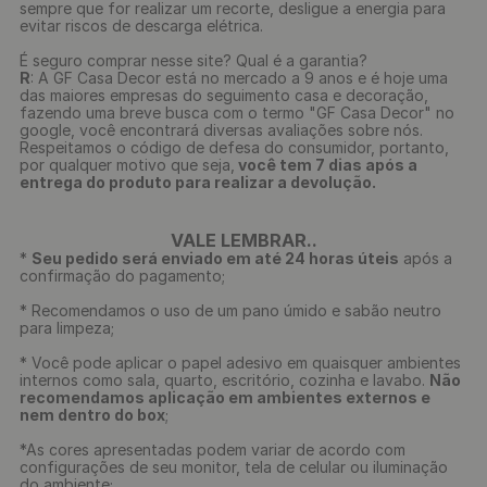
sempre que for realizar um recorte, desligue a energia para
evitar riscos de descarga elétrica.
É seguro comprar nesse site? Qual é a garantia?
R
: A GF Casa Decor está no mercado a 9 anos e é hoje uma
das maiores empresas do seguimento casa e decoração,
fazendo uma breve busca com o termo "GF Casa Decor" no
google, você encontrará diversas avaliações sobre nós.
Respeitamos o código de defesa do consumidor, portanto,
por qualquer motivo que seja,
você tem 7 dias após a
entrega do produto para realizar a devolução.
VALE LEMBRAR..
*
Seu pedido será enviado em até 24 horas úteis
após a
confirmação do pagamento;
* Recomendamos o uso de um pano úmido e sabão neutro
para limpeza;
* Você pode aplicar o papel adesivo em quaisquer ambientes
internos como sala, quarto, escritório, cozinha e lavabo.
Não
recomendamos aplicação em ambientes externos e
nem dentro do box
;
*As cores apresentadas podem variar de acordo com
configurações de seu monitor, tela de celular ou iluminação
do ambiente;