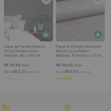
Papel de Parede Adesivo
Papel de Parede Decoratto
Cinza Chumbo Linho -
Mescla Cinza Relevo -
Medidas: 48 x 300 cm
Medidas: 10 metros x 53 cm
R$
39
,
90
R$
119
,
00
/ Rolo
/ Rolo
R$
3
,
32
R$
9
,
92
12
x
de
sem juros
12
x
de
sem juros