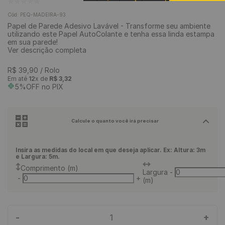
9
º
rodapé
Cód
:
PEQ-MADEIRA-93
Papel de Parede Adesivo Lavável - Transforme seu ambiente
10
º
piso vinílico
utilizando este Papel AutoColante e tenha essa linda estampa
em sua parede!
Ver descrição completa
R$
39
,
90
/ Rolo
Em até
12
x de
R$
3
,
32
5%OFF no PIX
Calcule o quanto você irá precisar
Insira as medidas do local em que deseja aplicar. Ex: Altura: 3m
e Largura: 5m.
Comprimento (m)
Largura
-
-
+
(m)
-
+
1