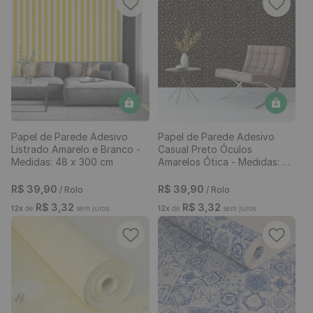
Estilete Profissional
Papel de Parede Adesivo
Telescópico com Cabo
Tijolinho Branco - Medidas:
Emborrachado e Refis de 3
48 x 300 cm
Lâminas
R$
39
,
90
R$
39
,
90
/ Unidade
/ Rolo
R$
3
,
32
R$
3
,
32
12
x
de
sem juros
12
x
de
sem juros
Papel de Parede Adesivo
Papel de Parede Adesivo
Listrado Amarelo e Branco -
Casual Preto Óculos
Medidas: 48 x 300 cm
Amarelos Ótica - Medidas: 48
x 300 cm
R$
39
,
90
R$
39
,
90
/ Rolo
/ Rolo