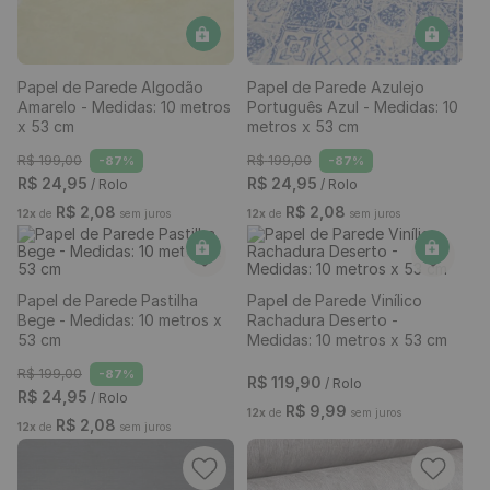
R$
3
,
32
R$
3
,
32
12
x
de
sem juros
12
x
de
sem juros
Papel de Parede Algodão
Papel de Parede Azulejo
Amarelo - Medidas: 10 metros
Português Azul - Medidas: 10
x 53 cm
metros x 53 cm
R$
199
,
00
R$
199
,
00
-
87%
-
87%
R$
24
,
95
R$
24
,
95
/ Rolo
/ Rolo
R$
2
,
08
R$
2
,
08
12
x
de
sem juros
12
x
de
sem juros