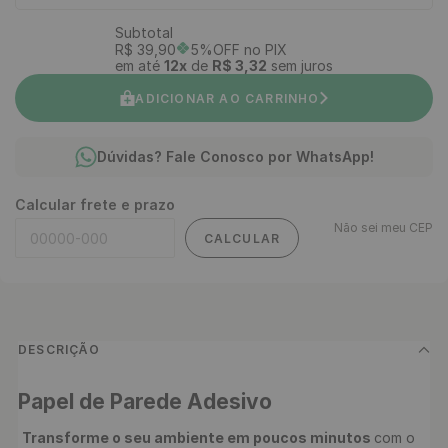
Subtotal
R$
39
,
90
5%OFF no PIX
em até
12
x
de
R$
3
,
32
sem juros
ADICIONAR AO CARRINHO
Dúvidas? Fale Conosco por WhatsApp!
Calcular frete e prazo
Não sei meu CEP
CALCULAR
DESCRIÇÃO
Papel de Parede Adesivo 
Transforme o seu ambiente em poucos minutos 
com o 