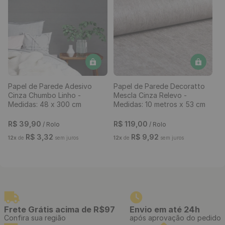
Papel de Parede Pastilha
Papel de Parede Vinílico
Bege - Medidas: 10 metros x
Rachadura Deserto -
53 cm
Medidas: 10 metros x 53 cm
R$
199
,
00
-
87%
R$
119
,
90
/ Rolo
R$
24
,
95
/ Rolo
R$
9
,
99
12
x
de
sem juros
R$
2
,
08
12
x
de
sem juros