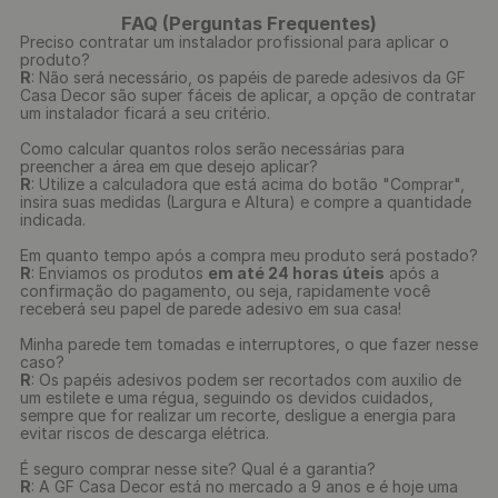
FAQ (Perguntas Frequentes)
Preciso contratar um instalador profissional para aplicar o
produto?
R
: Não será necessário, os papéis de parede adesivos da GF
Casa Decor são super fáceis de aplicar, a opção de contratar
um instalador ficará a seu critério.
Como calcular quantos rolos serão necessárias para
preencher a área em que desejo aplicar?
R
: Utilize a calculadora que está acima do botão "Comprar",
insira suas medidas (Largura e Altura) e compre a quantidade
indicada.
Em quanto tempo após a compra meu produto será postado?
R
: Enviamos os produtos
em até 24 horas úteis
após a
confirmação do pagamento, ou seja, rapidamente você
receberá seu papel de parede adesivo em sua casa!
Minha parede tem tomadas e interruptores, o que fazer nesse
caso?
R
: Os papéis adesivos podem ser recortados com auxilio de
um estilete e uma régua, seguindo os devidos cuidados,
sempre que for realizar um recorte, desligue a energia para
evitar riscos de descarga elétrica.
É seguro comprar nesse site? Qual é a garantia?
R
: A GF Casa Decor está no mercado a 9 anos e é hoje uma