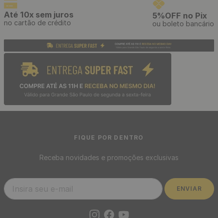
Papel de Parede Adesivo
Papel de Parede Decoratto
Cinza Chumbo Linho -
Mescla Cinza Relevo -
Medidas: 48 x 300 cm
Medidas: 10 metros x 53 cm
R$
39
,
90
R$
119
,
00
/ Rolo
/ Rolo
R$
3
,
32
R$
9
,
92
12
x
de
sem juros
12
x
de
sem juros
Frete Grátis acima de R$97
Envio em até 24h
Confira sua região
após aprovação do pedido
Até 10x sem juros
5%OFF no Pix