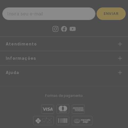
Papel de Parede Adesivo
Papel de Parede Algodão
Casual Preto Óculos
Amarelo - Medidas: 10 metros
Amarelos Ótica - Medidas: 48
x 53 cm
x 300 cm
R$
199
,
00
-
87%
R$
39
,
90
/ Rolo
R$
24
,
95
/ Rolo
R$
3
,
32
12
x
de
sem juros
R$
2
,
08
12
x
de
sem juros
Papel de Parede Azulejo
Português Azul - Medidas: 10
metros x 53 cm
R$
199
,
00
-
87%
R$
24
,
95
/ Rolo
R$
2
,
08
12
x
de
sem juros
Papel de Parede Pastilha
Bege Marrom - Medidas: 10
metros x 53 cm
R$
199
,
00
-
87%