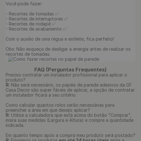
Você pode fazer:

- Recortes de tomadas ✅

- Recortes de interruptores ✅

- Recortes de rodapé ✅

- Recortes de acabamento ✅

Com o auxilio de uma régua e estilete, fica perfeito!

Obs: Não esqueça de desligar a energia antes de realizar os 
recortes de tomadas.

FAQ (Perguntas Frequentes)
Preciso contratar um instalador profissional para aplicar o
produto?
R
: Não será necessário, os papéis de parede adesivos da GF
Casa Decor são super fáceis de aplicar, a opção de contratar
um instalador ficará a seu critério.
Como calcular quantos rolos serão necessárias para
preencher a área em que desejo aplicar?
R
: Utilize a calculadora que está acima do botão "Comprar",
insira suas medidas (Largura e Altura) e compre a quantidade
indicada.
Em quanto tempo após a compra meu produto será postado?
R
: Enviamos os produtos
em até 24 horas úteis
após a