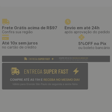
Estilete Profissional
Papel de Parede Adesivo
Telescópico com Cabo
Tijolinho Branco - Medidas:
Emborrachado e Refis de 3
48 x 300 cm
Lâminas
R$
39
,
90
R$
39
,
90
/ Unidade
/ Rolo
R$
3
,
32
R$
3
,
32
12
x
de
sem juros
12
x
de
sem juros