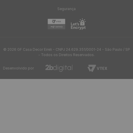
R$
24
,
95
/ Rolo
R$
2
,
08
12
x
de
sem juros
Papel de Parede Pastilha
Papel de Parede Vinílico
Bege - Medidas: 10 metros x
Rachadura Deserto -
53 cm
Medidas: 10 metros x 53 cm
R$
199
,
00
-
87%
R$
119
,
90
/ Rolo
R$
24
,
95
/ Rolo
R$
9
,
99
12
x
de
sem juros
R$
2
,
08
12
x
de
sem juros