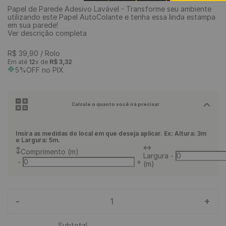
Papel de Parede Adesivo Lavável - Transforme seu ambiente
9
º
piso vinílico
utilizando este Papel AutoColante e tenha essa linda estampa
em sua parede!
10
º
piso vinílico click
Ver descrição completa
R$
39
,
90
/ Rolo
Em até
12
x de
R$
3
,
32
5%OFF no PIX
Calcule o quanto você irá precisar
Insira as medidas do local em que deseja aplicar. Ex: Altura: 3m
e Largura: 5m.
Comprimento (m)
Largura
-
-
+
(m)
-
+
1
Subtotal