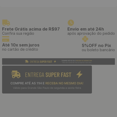
Estilete Profissional
Papel de Parede Adesivo
Telescópico com Cabo
Tijolinho Branco - Medidas:
Emborrachado e Refis de 3
48 x 300 cm
Lâminas
R$
39
,
90
R$
39
,
90
/ Unidade
/ Rolo
R$
3
,
32
R$
3
,
32
12
x
de
sem juros
12
x
de
sem juros
Papel de Parede Adesivo
Papel de Parede Adesivo
Listrado Branco e Rosa Claro
Listrado Amarelo e Branco -
- Medidas: 48 x 300 cm
Medidas: 48 x 300 cm
R$
22
,
90
R$
39
,
90
/ Rolo
/ Rolo