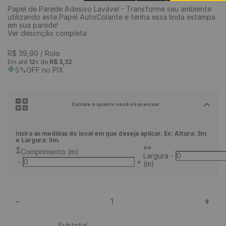
Papel de Parede Adesivo Lavável - Transforme seu ambiente
9
º
piso vinílico
utilizando este Papel AutoColante e tenha essa linda estampa
em sua parede!
10
º
piso vinílico click
Ver descrição completa
R$
39
,
90
/ Rolo
Em até
12
x de
R$
3
,
32
5%OFF no PIX
Calcule o quanto você irá precisar
Insira as medidas do local em que deseja aplicar. Ex: Altura: 3m
e Largura: 5m.
Comprimento (m)
Largura
-
-
+
(m)
-
+
1
Subtotal