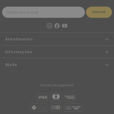
R$
199
,
00
-
87%
R$
119
,
90
/ Rolo
R$
24
,
95
/ Rolo
R$
9
,
99
12
x
de
sem juros
R$
2
,
08
12
x
de
sem juros
Frete Grátis acima de R$97
Envio em até 24h
Confira sua região
após aprovação do pedido
Até 10x sem juros
5%OFF no Pix
no cartão de crédito
ou boleto bancário