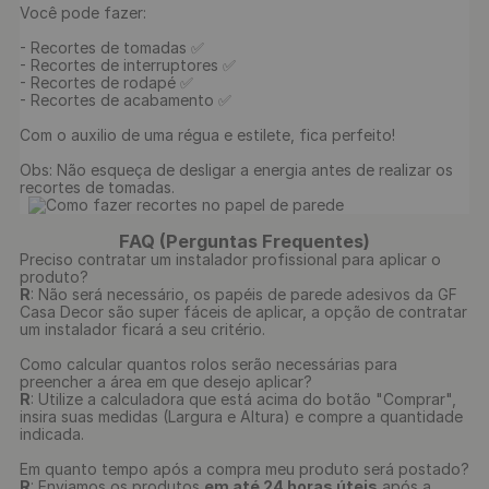
Você pode fazer:

- Recortes de tomadas ✅

- Recortes de interruptores ✅

- Recortes de rodapé ✅

- Recortes de acabamento ✅

Com o auxilio de uma régua e estilete, fica perfeito!

Obs: Não esqueça de desligar a energia antes de realizar os 
recortes de tomadas.

FAQ (Perguntas Frequentes)
Preciso contratar um instalador profissional para aplicar o
produto?
R
: Não será necessário, os papéis de parede adesivos da GF
Casa Decor são super fáceis de aplicar, a opção de contratar
um instalador ficará a seu critério.
Como calcular quantos rolos serão necessárias para
preencher a área em que desejo aplicar?
R
: Utilize a calculadora que está acima do botão "Comprar",
insira suas medidas (Largura e Altura) e compre a quantidade
indicada.
Em quanto tempo após a compra meu produto será postado?
R
: Enviamos os produtos
em até 24 horas úteis
após a