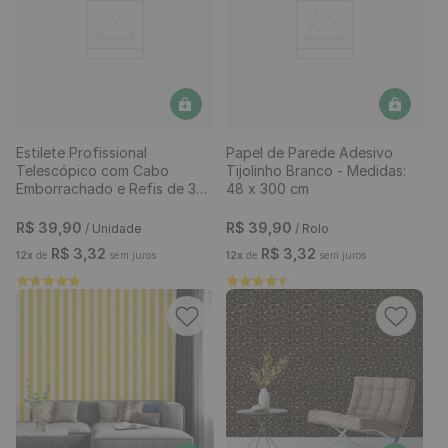
Estilete Profissional
Papel de Parede Adesivo
Telescópico com Cabo
Tijolinho Branco - Medidas:
Emborrachado e Refis de 3
48 x 300 cm
Lâminas
R$
39
,
90
R$
39
,
90
/ Unidade
/ Rolo
R$
3
,
32
R$
3
,
32
12
x
de
sem juros
12
x
de
sem juros