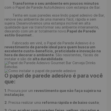
Transforme o seu ambiente em poucos minutos 
com o Papel de Parede AutoAdesivo com estampa de Bar.

	Tenha em suas paredes esse lindo papel adesivo de Bar, 
renove seu ambiente de uma maneira fácil, rápida e sem 
sujeira. Desenvolvemos uma estampa incrível em alta 
qualidade que vai transformar seu ambiente inteiramente, 
deixando com um ar totalmente novo.
Papel de Parede 
estilo Gourmet .
	Fabricado em vinil, o Papel de Parede Adesivo é o 
revestimento de parede ideal para quem busca um 
excelente custo-benefício, praticidade e inovação na 
hora de decorar o ambiente
. São resistentes, fáceis de 
instalar e são de 
alta durabilidade
O papel de parede adesivo é para você 
que:
1
. Procura por um 
revestimento que não faça sujeira na 
instalação
;

2
. Precisa realizar uma 
reforma rápida e de baixo custo
;

3
. Quer 
acabar com paredes feias, velhas, riscadas e 