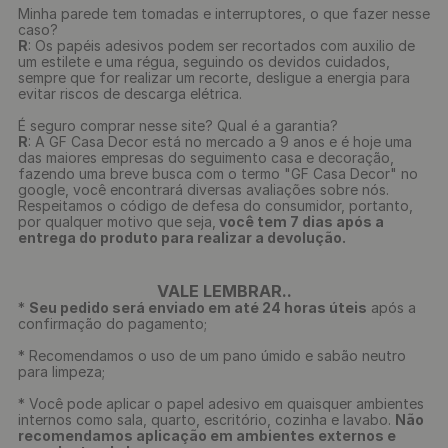
Minha parede tem tomadas e interruptores, o que fazer nesse
caso?
R
: Os papéis adesivos podem ser recortados com auxilio de
um estilete e uma régua, seguindo os devidos cuidados,
sempre que for realizar um recorte, desligue a energia para
evitar riscos de descarga elétrica.
É seguro comprar nesse site? Qual é a garantia?
R
: A GF Casa Decor está no mercado a 9 anos e é hoje uma
das maiores empresas do seguimento casa e decoração,
fazendo uma breve busca com o termo "GF Casa Decor" no
google, você encontrará diversas avaliações sobre nós.
Respeitamos o código de defesa do consumidor, portanto,
por qualquer motivo que seja,
você tem 7 dias após a
entrega do produto para realizar a devolução.
VALE LEMBRAR..
*
Seu pedido será enviado em até 24 horas úteis
após a
confirmação do pagamento;
* Recomendamos o uso de um pano úmido e sabão neutro
para limpeza;
* Você pode aplicar o papel adesivo em quaisquer ambientes
internos como sala, quarto, escritório, cozinha e lavabo.
Não
recomendamos aplicação em ambientes externos e