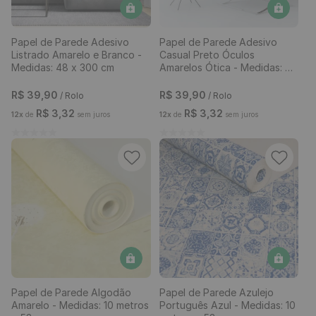
Papel de Parede Adesivo
Papel de Parede Adesivo
Listrado Amarelo e Branco -
Casual Preto Óculos
Medidas: 48 x 300 cm
Amarelos Ótica - Medidas: 48
x 300 cm
R$
39
,
90
R$
39
,
90
/ Rolo
/ Rolo
R$
3
,
32
R$
3
,
32
12
x
de
sem juros
12
x
de
sem juros
Papel de Parede Algodão
Papel de Parede Azulejo
Amarelo - Medidas: 10 metros
Português Azul - Medidas: 10