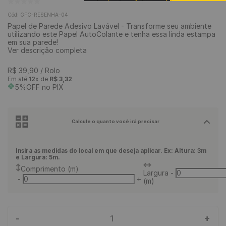
9
º
rodapé
Cód
:
GFC-RESENHA-04
Papel de Parede Adesivo Lavável - Transforme seu ambiente
10
º
piso vinílico
utilizando este Papel AutoColante e tenha essa linda estampa
em sua parede!
Ver descrição completa
R$
39
,
90
/ Rolo
Em até
12
x de
R$
3
,
32
5%OFF no PIX
Calcule o quanto você irá precisar
Insira as medidas do local em que deseja aplicar. Ex: Altura: 3m
e Largura: 5m.
Comprimento (m)
Largura
-
-
+
(m)
-
+
1