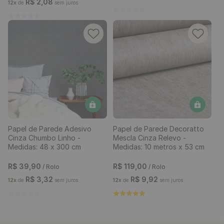
R$
2
,
08
12
x
de
sem juros
Papel de Parede Adesivo
Papel de Parede Decoratto
Cinza Chumbo Linho -
Mescla Cinza Relevo -
Medidas: 48 x 300 cm
Medidas: 10 metros x 53 cm
R$
39
,
90
R$
119
,
00
/ Rolo
/ Rolo
R$
3
,
32
R$
9
,
92
12
x
de
sem juros
12
x
de
sem juros