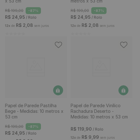
x 53 cm
metros x 53 cm
R$
199
,
00
R$
199
,
00
-
87%
-
87%
R$
24
,
95
R$
24
,
95
/ Rolo
/ Rolo
R$
2
,
08
R$
2
,
08
12
x
de
sem juros
12
x
de
sem juros
Papel de Parede Pastilha
Papel de Parede Vinílico
Bege - Medidas: 10 metros x
Rachadura Deserto -
53 cm
Medidas: 10 metros x 53 cm
R$
199
,
00
-
87%
R$
119
,
90
/ Rolo
R$
24
,
95
/ Rolo
R$
9
,
99
12
x
de
sem juros