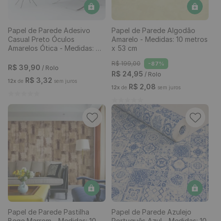
Papel de Parede Adesivo
Papel de Parede Algodão
Casual Preto Óculos
Amarelo - Medidas: 10 metros
Amarelos Ótica - Medidas: 48
x 53 cm
x 300 cm
R$
199
,
00
-
87%
R$
39
,
90
/ Rolo
R$
24
,
95
/ Rolo
R$
3
,
32
12
x
de
sem juros
R$
2
,
08
12
x
de
sem juros
Papel de Parede Pastilha
Papel de Parede Azulejo
Bege Marrom - Medidas: 10
Português Azul - Medidas: 10