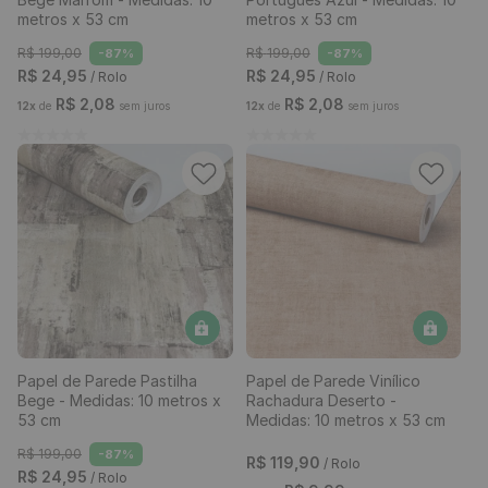
metros x 53 cm
metros x 53 cm
R$
199
,
00
R$
199
,
00
-
87%
-
87%
R$
24
,
95
R$
24
,
95
/ Rolo
/ Rolo
R$
2
,
08
R$
2
,
08
12
x
de
sem juros
12
x
de
sem juros
Papel de Parede Pastilha
Papel de Parede Vinílico
Bege - Medidas: 10 metros x
Rachadura Deserto -
53 cm
Medidas: 10 metros x 53 cm
R$
199
,
00
-
87%
R$
119
,
90
/ Rolo
R$
24
,
95
/ Rolo