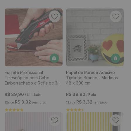
Estilete Profissional
Papel de Parede Adesivo
Telescópico com Cabo
Tijolinho Branco - Medidas:
Emborrachado e Refis de 3
48 x 300 cm
Lâminas
R$
39
,
90
R$
39
,
90
/ Unidade
/ Rolo
R$
3
,
32
R$
3
,
32
12
x
de
sem juros
12
x
de
sem juros