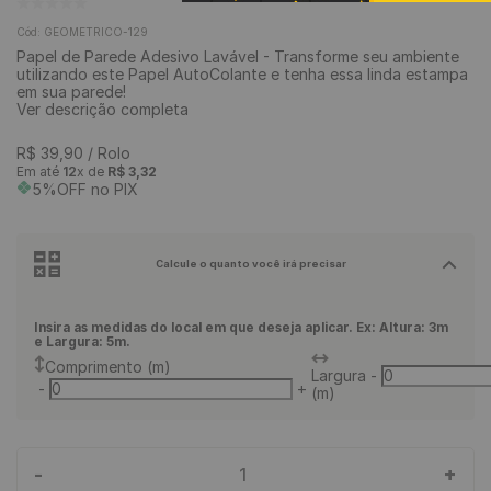
9
º
piso vinílico click
Cód
:
GEOMETRICO-129
Papel de Parede Adesivo Lavável - Transforme seu ambiente
10
º
piso vinílico
utilizando este Papel AutoColante e tenha essa linda estampa
em sua parede!
Ver descrição completa
R$
39
,
90
/ Rolo
Em até
12
x de
R$
3
,
32
5%OFF no PIX
Calcule o quanto você irá precisar
Insira as medidas do local em que deseja aplicar. Ex: Altura: 3m
e Largura: 5m.
Comprimento (m)
Largura
-
-
+
(m)
-
+
1