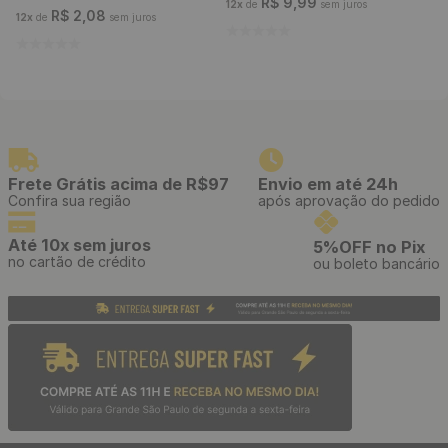
R$
9
,
99
12
x
de
sem juros
R$
2
,
08
12
x
de
sem juros
Frete Grátis acima de R$97
Envio em até 24h
Confira sua região
após aprovação do pedido
Até 10x sem juros
5%OFF no Pix
no cartão de crédito
ou boleto bancário