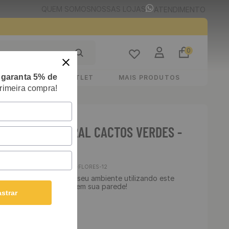
QUEM SOMOS
NOSSAS LOJAS
ATENDIMENTO
0
e
garanta 5% de
STIMENTOS
OUTLET
MAIS PRODUTOS
rimeira compra!
E ADESIVO FLORAL CACTOS VERDES -
00 CM
Cód
:
GFC-FLORES-12
 Lavável - Transforme seu ambiente utilizando este
ha essa linda estampa em sua parede!
strar