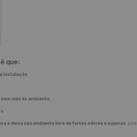
cê que:
a instalação
;

;

e sem vida do ambiente
;

a.

 e deixa seu ambiente livre de fortes odores e sujeiras
, poi