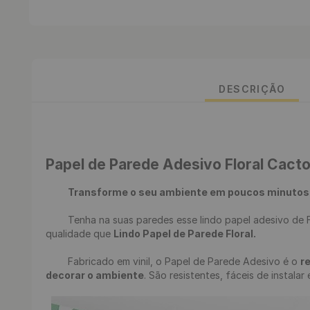
DESCRIÇÃO
Papel de Parede Adesivo Floral Cact
Transforme o seu ambiente em poucos minutos
	Tenha na suas paredes esse lindo papel adesivo de Floral, renove seu ambiente de uma maneira fácil, rápida e sem sujeira. Desenvolvemos uma estampa incrível em alta 
qualidade que 
Lindo Papel de Parede Floral.
	Fabricado em vinil, o Papel de Parede Adesivo é o 
r
decorar o ambiente
. São resistentes, fáceis de instalar