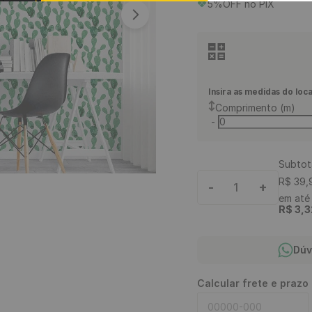
5%OFF no PIX
9
º
piso vinílico
10
º
piso vinílico click
Insira as medidas do loca
Comprimento (m)
-
Subtot
R$
39
,
-
+
1
em at
R$
3
,
3
Dúv
Calcular frete e prazo