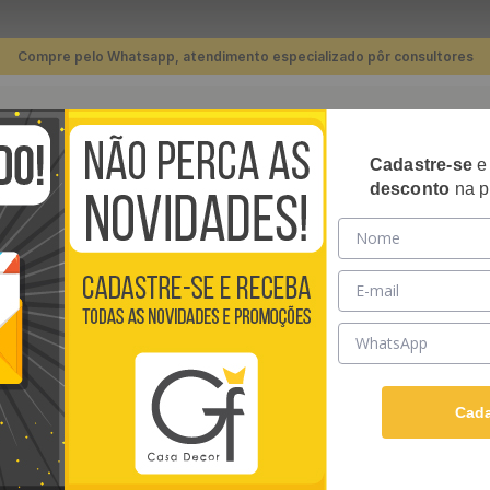
Compre pelo Whatsapp, atendimento especializado pôr consultores
TERMOS MAIS BUSCADOS
Cadastre-se
RIPADOS
PLACAS 3D
PAPÉIS DE PAREDE
REVE
desconto
na p
1
º
piso
arede Adesivo Floral Cactos Verdes - Medidas: 48 x 300 cm
2
º
banheiro
3
º
cozinha
PAPEL DE PARED
4
º
quarto
MEDIDAS: 48 X 3
5
º
sala
Papel de Parede Adesivo
6
º
infantil
Papel AutoColante e ten
Cada
Ver descrição completa
7
º
papel parede
R$
39
,
90
/ Rolo
8
º
rodapé
Em até
12
x de
R$
3
,
32