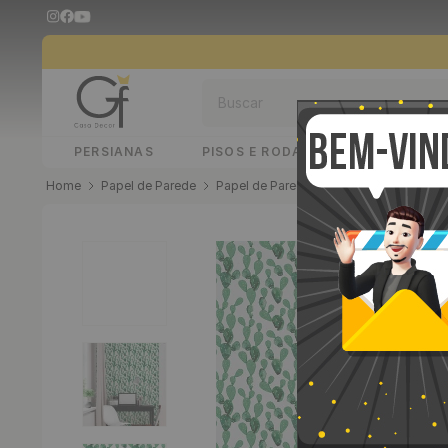
Buscar
PERSIANAS
PISOS E RODAPÉS
PAINÉIS 
Papel de Parede
Papel de Parede Adesivo
Papel de P