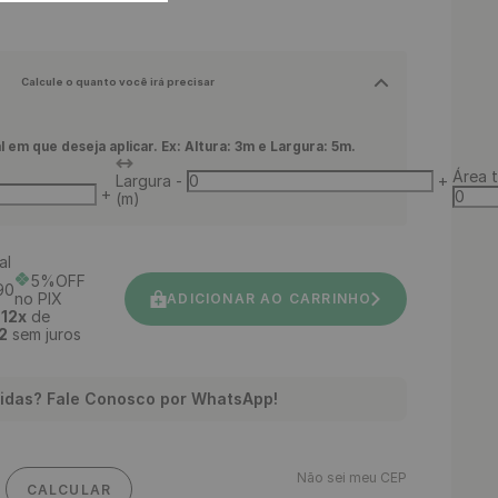
Calcule o quanto você irá precisar
l em que deseja aplicar. Ex: Altura: 3m e Largura: 5m.
Área t
Largura
-
+
+
(m)
al
5%OFF
90
no PIX
ADICIONAR AO CARRINHO
é
12
x
de
2
sem juros
idas? Fale Conosco por WhatsApp!
Não sei meu CEP
CALCULAR