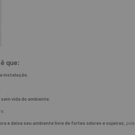
cê que:
a instalação
;

;

e sem vida do ambiente
;

a.

 e deixa seu ambiente livre de fortes odores e sujeiras
, poi