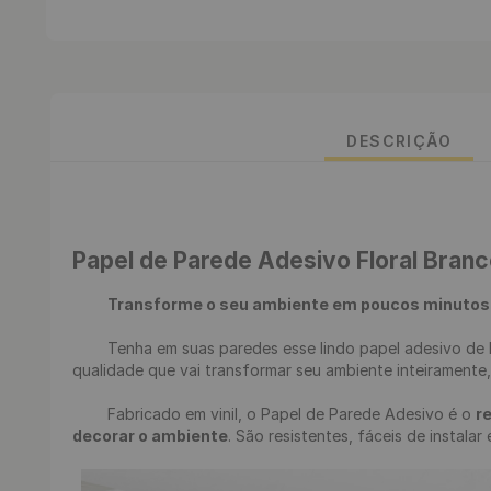
DESCRIÇÃO
Papel de Parede Adesivo Floral Bran
Transforme o seu ambiente em poucos minutos
	Tenha em suas paredes esse lindo papel adesivo de Penas, renove seu ambiente de uma maneira fácil, rápida e sem sujeira. Desenvolvemos uma estampa incrível em alta 
qualidade que vai transformar seu ambiente inteiramente
	Fabricado em vinil, o Papel de Parede Adesivo é o 
r
decorar o ambiente
. São resistentes, fáceis de instalar