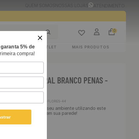
QUEM SOMOS
NOSSAS LOJAS
ATENDIMENTO
0
e
garanta 5% de
STIMENTOS
OUTLET
MAIS PRODUTOS
rimeira compra!
E ADESIVO FLORAL BRANCO PENAS -
00 CM
Cód
:
GFC-FLORES-44
 Lavável - Transforme seu ambiente utilizando este
ha essa linda estampa em sua parede!
strar