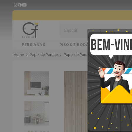
Buscar
PERSIANAS
PISOS E RODAPÉS
PAINÉIS 
Papel de Parede
Papel de Parede Adesivo
Papel de P