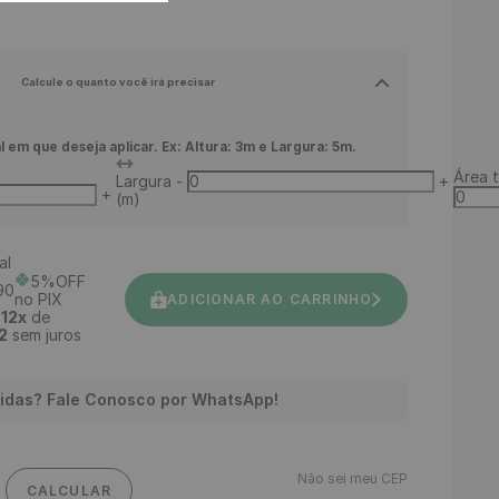
Calcule o quanto você irá precisar
l em que deseja aplicar. Ex: Altura: 3m e Largura: 5m.
Área t
Largura
-
+
+
(m)
al
5%OFF
90
no PIX
ADICIONAR AO CARRINHO
é
12
x
de
2
sem juros
idas? Fale Conosco por WhatsApp!
Não sei meu CEP
CALCULAR