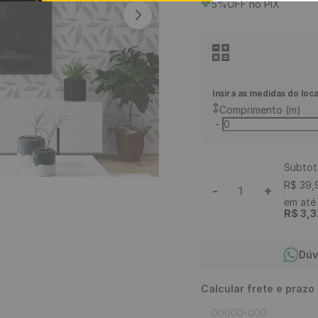
5%OFF no PIX
9
º
rodapé
10
º
piso vinílico click
Insira as medidas do loca
Comprimento (m)
-
Subtot
R$
39
,
-
+
1
em at
R$
3
,
3
Dúv
Calcular frete e prazo