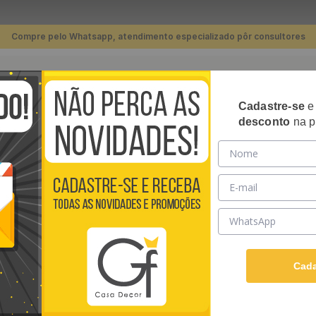
Compre pelo Whatsapp, atendimento especializado pôr consultores
TERMOS MAIS BUSCADOS
Cadastre-se
RIPADOS
PLACAS 3D
PAPÉIS DE PAREDE
REVE
desconto
na p
1
º
piso
arede Adesivo Floral Branco Penas - Medidas: 48 x 300 cm
2
º
banheiro
3
º
quarto
PAPEL DE PARED
4
º
cozinha
MEDIDAS: 48 X 3
5
º
sala
Papel de Parede Adesivo
6
º
infantil
Papel AutoColante e ten
Cada
Ver descrição completa
7
º
papel parede
R$
39
,
90
/ Rolo
8
º
piso vinílico
Em até
12
x de
R$
3
,
32