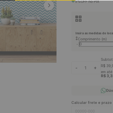
5%OFF no PIX
9
º
piso vinílico
10
º
piso vinílico click
Insira as medidas do loca
Comprimento (m)
-
Subtot
R$
39
,
-
+
1
em at
R$
3
,
3
Dúv
Calcular frete e prazo