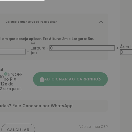
Calcule o quanto você irá precisar
l em que deseja aplicar. Ex: Altura: 3m e Largura: 5m.
Área t
Largura
-
+
+
(m)
al
5%OFF
90
no PIX
ADICIONAR AO CARRINHO
é
12
x
de
2
sem juros
idas? Fale Conosco por WhatsApp!
Não sei meu CEP
CALCULAR