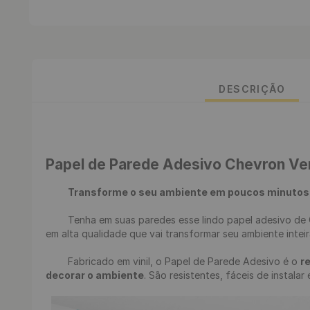
DESCRIÇÃO
Papel de Parede Adesivo Chevron Ve
Transforme o seu ambiente em poucos minutos
	Tenha em suas paredes esse lindo papel adesivo de Chevron Verde Água, renove seu ambiente de uma maneira fácil, rápida e sem sujeira. Desenvolvemos uma estampa incrível 
em alta qualidade que vai transformar seu ambiente inte
	Fabricado em vinil, o Papel de Parede Adesivo é o 
r
decorar o ambiente
. São resistentes, fáceis de instalar