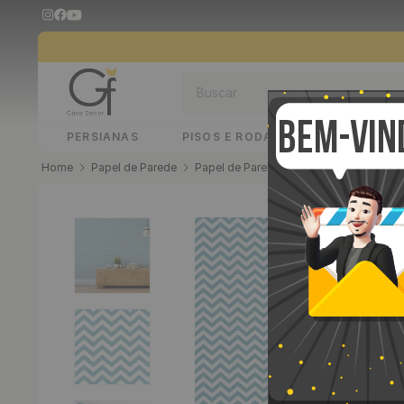
Buscar
PERSIANAS
PISOS E RODAPÉS
PAINÉIS 
Papel de Parede
Papel de Parede Adesivo
Papel de 