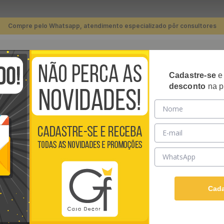
Compre pelo Whatsapp, atendimento especializado pôr consultores
TERMOS MAIS BUSCADOS
Cadastre-se
RIPADOS
PLACAS 3D
PAPÉIS DE PAREDE
REVE
desconto
na p
1
º
piso
Parede Adesivo Chevron Verde Água - Medidas: 48 x 300 cm
2
º
banheiro
3
º
cozinha
PAPEL DE PARED
4
º
quarto
MEDIDAS: 48 X 3
5
º
sala
Papel de Parede Adesivo
6
º
infantil
Papel AutoColante e ten
Cada
Ver descrição completa
7
º
papel parede
R$
39
,
90
/ Rolo
8
º
rodapé
Em até
12
x de
R$
3
,
32