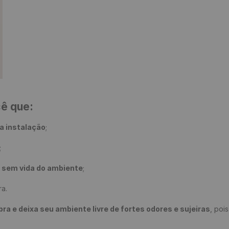
cê que:
a instalação
;

;

e sem vida do ambiente
;

a.

 e deixa seu ambiente livre de fortes odores e sujeiras
, poi