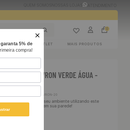
QUEM SOMOS
NOSSAS LOJAS
ATENDIMENTO
0
e
garanta 5% de
STIMENTOS
OUTLET
MAIS PRODUTOS
rimeira compra!
E ADESIVO CHEVRON VERDE ÁGUA -
00 CM
Cód
:
CHEVRON-20
 Lavável - Transforme seu ambiente utilizando este
ha essa linda estampa em sua parede!
strar