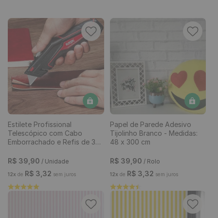
Estilete Profissional
Papel de Parede Adesivo
Telescópico com Cabo
Tijolinho Branco - Medidas:
Emborrachado e Refis de 3
48 x 300 cm
Lâminas
R$
39
,
90
R$
39
,
90
/ Unidade
/ Rolo
R$
3
,
32
R$
3
,
32
12
x
de
sem juros
12
x
de
sem juros