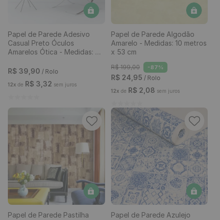
Papel de Parede Adesivo
Papel de Parede Algodão
Casual Preto Óculos
Amarelo - Medidas: 10 metros
Amarelos Ótica - Medidas: 48
x 53 cm
x 300 cm
R$
199
,
00
-
87%
R$
39
,
90
/ Rolo
R$
24
,
95
/ Rolo
R$
3
,
32
12
x
de
sem juros
R$
2
,
08
12
x
de
sem juros
Papel de Parede Pastilha
Papel de Parede Azulejo