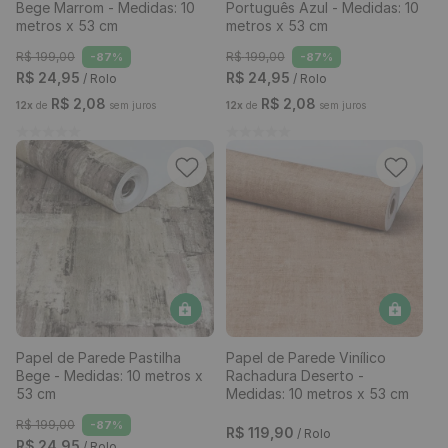
Bege Marrom - Medidas: 10
Português Azul - Medidas: 10
metros x 53 cm
metros x 53 cm
R$
199
,
00
R$
199
,
00
-
87%
-
87%
R$
24
,
95
R$
24
,
95
/ Rolo
/ Rolo
R$
2
,
08
R$
2
,
08
12
x
de
sem juros
12
x
de
sem juros
Papel de Parede Pastilha
Papel de Parede Vinílico
Bege - Medidas: 10 metros x
Rachadura Deserto -
53 cm
Medidas: 10 metros x 53 cm
R$
199
,
00
-
87%
R$
119
,
90
/ Rolo
R$
24
,
95
/ Rolo