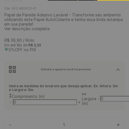
9
º
piso vinílico
Cód
:
GFC-MEDICO-01
Papel de Parede Adesivo Lavável - Transforme seu ambiente
10
º
piso vinílico click
utilizando este Papel AutoColante e tenha essa linda estampa
em sua parede!
Ver descrição completa
R$
39
,
90
/ Rolo
Em até
12
x de
R$
3
,
32
5%OFF no PIX
Calcule o quanto você irá precisar
Insira as medidas do local em que deseja aplicar. Ex: Altura: 3m
e Largura: 5m.
Comprimento (m)
Largura
-
-
+
(m)
-
+
1