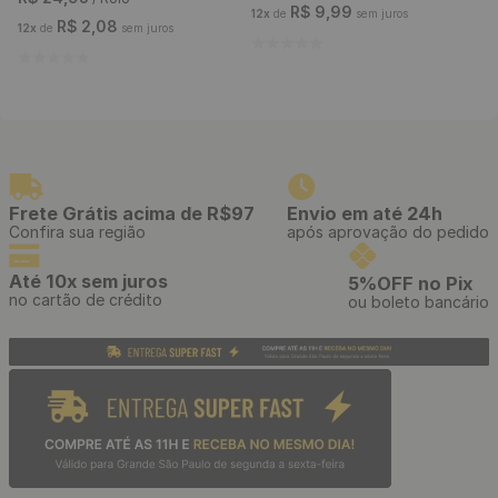
R$
9
,
99
12
x
de
sem juros
R$
2
,
08
12
x
de
sem juros
Frete Grátis acima de R$97
Envio em até 24h
Confira sua região
após aprovação do pedido
Até 10x sem juros
5%OFF no Pix
no cartão de crédito
ou boleto bancário