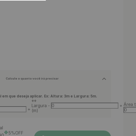
Calcule o quanto você irá precisar
l em que deseja aplicar. Ex: Altura: 3m e Largura: 5m.
Área t
Largura
-
+
+
(m)
al
5%OFF
90