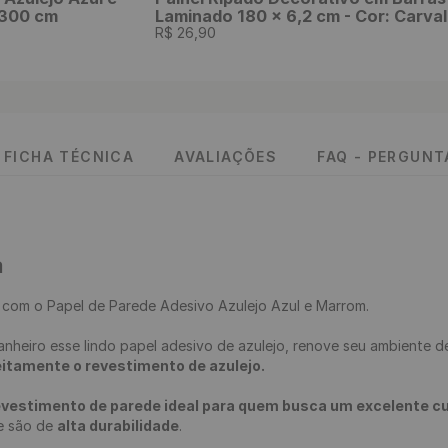
 300 cm
Laminado 180 x 6,2 cm - Cor: Carva
R$
26
,
90
FICHA TÉCNICA
AVALIAÇÕES
FAQ - PERGUN
a
 
com o 
Papel de Parede Adesivo Azulejo
 Azul e Marrom.

anheiro
 esse lindo papel adesivo de azulejo, renove seu ambiente d
eitamente o revestimento de azulejo.
evestimento de parede ideal para quem busca um excelente cus
 e são de 
alta durabilidade