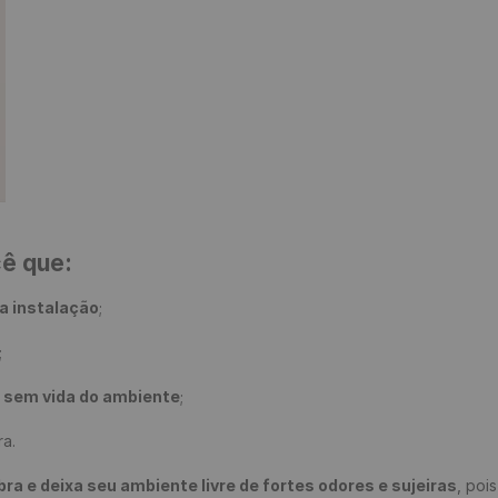
cê que:
a instalação
;

;

e sem vida do ambiente
;

a.

 e deixa seu ambiente livre de fortes odores e sujeiras
, poi