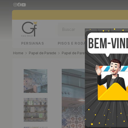
Buscar
PERSIANAS
PISOS E RODAPÉS
PAINÉIS 
Papel de Parede
Papel de Parede Adesivo
Papel de 