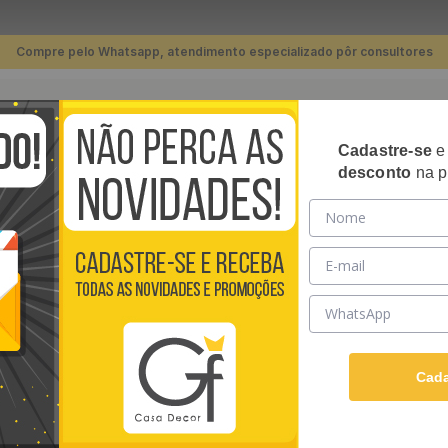
Compre pelo Whatsapp, atendimento especializado pôr consultores
TERMOS MAIS BUSCADOS
Cadastre-se
RIPADOS
PLACAS 3D
PAPÉIS DE PAREDE
REVE
desconto
na p
1
º
piso
Parede Adesivo Azulejo Azul e Marrom - Medidas: 48 x 300 cm
2
º
banheiro
3
º
cozinha
PAPEL DE PARED
4
º
quarto
MEDIDAS: 48 X 3
5
º
sala
1
O papel de parede adesi
6
º
infantil
a decoração de qualquer
Cada
tipo de revestimento of
7
º
papel parede
padrões clássicos até i
atmosfera única em sua c
8
º
rodapé
Ver descrição completa