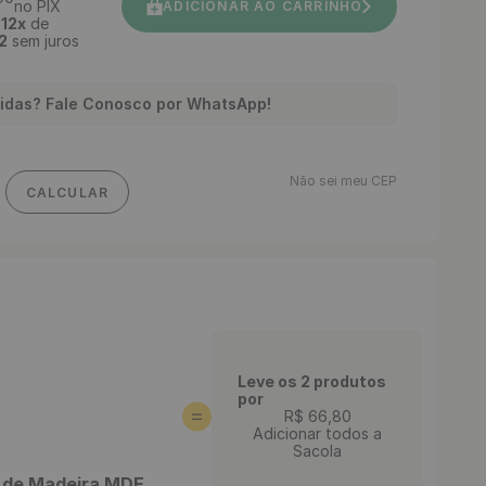
no PIX
ADICIONAR AO CARRINHO
é
12
x
de
2
sem juros
idas? Fale Conosco por WhatsApp!
Não sei meu CEP
CALCULAR
Leve os 2 produtos
por
R$
66
,
80
Adicionar todos a
Sacola
s de Madeira MDF