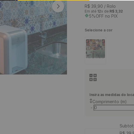
9
º
piso vinílico
R$
39
,
90
/ Rolo
Em até
12
x de
R$
3
,
32
10
º
piso vinílico click
5%OFF no PIX
Selecione a cor
Insira as medidas do loca
Comprimento (m)
-
Subtot
R$
39
,