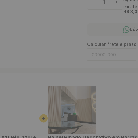
-
+
1
em at
R$
3
,
3
Dúv
Calcular frete e prazo
Azulejo Azul e
Painel Ripado Decorativo em Barra