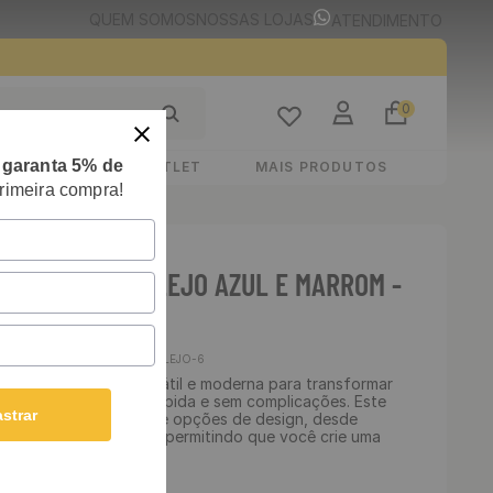
QUEM SOMOS
NOSSAS LOJAS
ATENDIMENTO
0
e
garanta 5% de
STIMENTOS
OUTLET
MAIS PRODUTOS
rimeira compra!
E ADESIVO AZULEJO AZUL E MARROM -
00 CM
Cód
:
AZULEJO-6
vo é uma solução versátil e moderna para transformar
 ambiente de forma rápida e sem complicações. Este
strar
erece uma infinidade de opções de design, desde
magens personalizadas, permitindo que você crie uma
asa ou escritório.