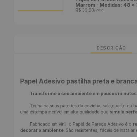
Marrom - Medidas: 48 x
R$
39
,
90
/Rolo
DESCRIÇÃO
Papel Adesivo pastilha preta e branc
Transforme o seu ambiente em poucos minutos
	Tenha na suas paredes da 
cozinha
, 
sala
,
quarto
 ou 
b
uma estampa incrível em alta qualidade que 
simula perf
	Fabricado em vinil, o 
Papel de Parede Adesivo
 é o 
r
decorar o ambiente
. São resistentes, fáceis de instalar