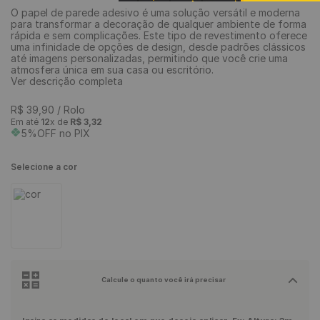
O papel de parede adesivo é uma solução versátil e moderna
9
º
piso vinílico
para transformar a decoração de qualquer ambiente de forma
rápida e sem complicações. Este tipo de revestimento oferece
10
º
piso vinílico click
uma infinidade de opções de design, desde padrões clássicos
até imagens personalizadas, permitindo que você crie uma
atmosfera única em sua casa ou escritório.
Ver descrição completa
R$
39
,
90
/ Rolo
Em até
12
x de
R$
3
,
32
5%OFF no PIX
Selecione a cor
Calcule o quanto você irá precisar