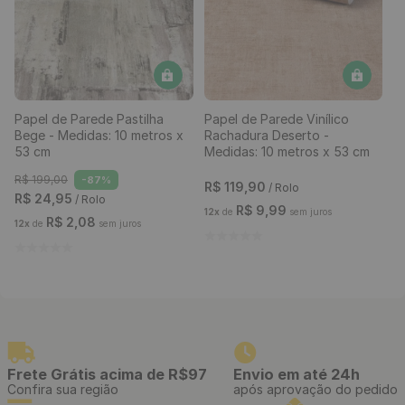
Papel de Parede Pastilha
Papel de Parede Vinílico
Bege - Medidas: 10 metros x
Rachadura Deserto -
53 cm
Medidas: 10 metros x 53 cm
R$
199
,
00
-
87%
R$
119
,
90
/ Rolo
R$
24
,
95
/ Rolo
R$
9
,
99
12
x
de
sem juros
R$
2
,
08
12
x
de
sem juros
Frete Grátis acima de R$97
Envio em até 24h
Confira sua região
após aprovação do pedido