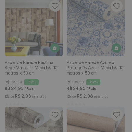
Papel de Parede Pastilha
Papel de Parede Azulejo
Bege Marrom - Medidas: 10
Português Azul - Medidas: 10
metros x 53 cm
metros x 53 cm
R$
199
,
00
R$
199
,
00
-
87%
-
87%
R$
24
,
95
R$
24
,
95
/ Rolo
/ Rolo
R$
2
,
08
R$
2
,
08
12
x
de
sem juros
12
x
de
sem juros