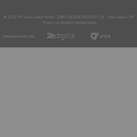
© 2026 GF Casa Decor Eireli - CNPJ 24.629.351/0001-24 - São Paulo / SP
- Todos os Direitos Reservados.
Desenvolvido por