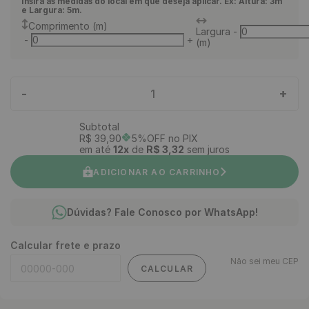
Insira as medidas do local em que deseja aplicar. Ex: Altura: 3m
e Largura: 5m.
Comprimento (m)
Largura
-
-
+
(m)
-
+
1
Subtotal
R$
39
,
90
5%OFF no PIX
em até
12
x
de
R$
3
,
32
sem juros
ADICIONAR AO CARRINHO
Dúvidas? Fale Conosco por WhatsApp!
Calcular frete e prazo
Não sei meu CEP
CALCULAR