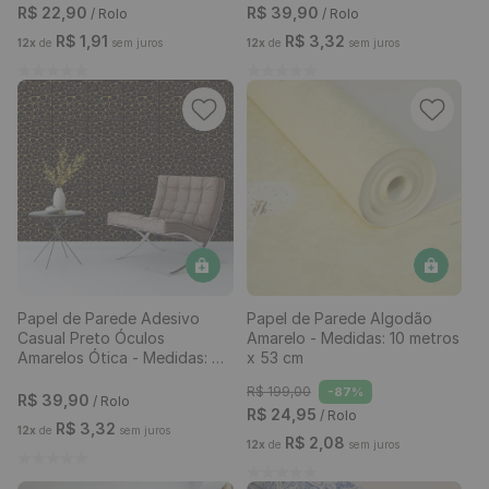
R$
22
,
90
R$
39
,
90
/ Rolo
/ Rolo
R$
1
,
91
R$
3
,
32
12
x
de
sem juros
12
x
de
sem juros
Papel de Parede Adesivo
Papel de Parede Algodão
Casual Preto Óculos
Amarelo - Medidas: 10 metros
Amarelos Ótica - Medidas: 48
x 53 cm
x 300 cm
R$
199
,
00
-
87%
R$
39
,
90
/ Rolo
R$
24
,
95
/ Rolo
R$
3
,
32
12
x
de
sem juros
R$
2
,
08
12
x
de
sem juros