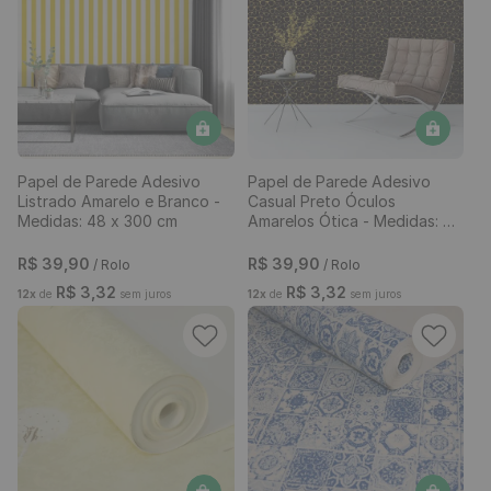
Emborrachado e Refis de 3
48 x 300 cm
Lâminas
R$
39
,
90
R$
39
,
90
/ Unidade
/ Rolo
R$
3
,
32
R$
3
,
32
12
x
de
sem juros
12
x
de
sem juros
Papel de Parede Adesivo
Papel de Parede Adesivo
Listrado Amarelo e Branco -
Casual Preto Óculos
Medidas: 48 x 300 cm
Amarelos Ótica - Medidas: 48
x 300 cm
R$
39
,
90
R$
39
,
90
/ Rolo
/ Rolo
R$
3
,
32
R$
3
,
32
12
x
de
sem juros
12
x
de
sem juros