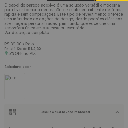
O papel de parede adesivo é uma solução versátil e moderna
9
º
rodapé
para transformar a decoração de qualquer ambiente de forma
rápida e sem complicações. Este tipo de revestimento oferece
10
º
piso vinílico
uma infinidade de opções de design, desde padrões clássicos
até imagens personalizadas, permitindo que você crie uma
atmosfera única em sua casa ou escritório.
Ver descrição completa
R$
39
,
90
/ Rolo
Em até
12
x de
R$
3
,
32
5%OFF no PIX
Selecione a cor
Calcule o quanto você irá precisar