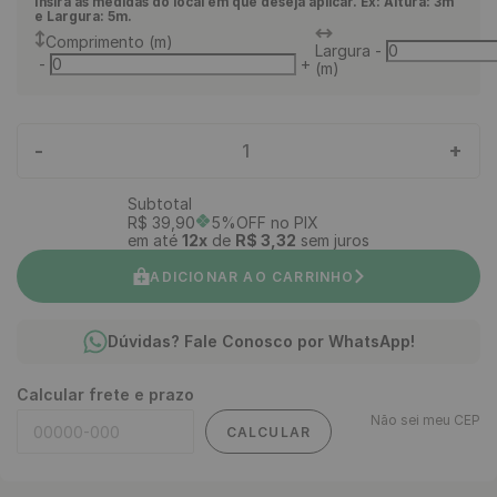
Insira as medidas do local em que deseja aplicar. Ex: Altura: 3m
e Largura: 5m.
Comprimento (m)
Largura
-
-
+
(m)
-
+
1
Subtotal
R$
39
,
90
5%OFF no PIX
em até
12
x
de
R$
3
,
32
sem juros
ADICIONAR AO CARRINHO
Dúvidas? Fale Conosco por WhatsApp!
Calcular frete e prazo
Não sei meu CEP
CALCULAR