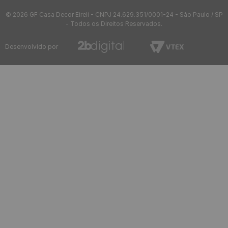
Informações
Ajuda
Formas de pagamento
Segurança
© 2026 GF Casa Decor Eireli - CNPJ 24.629.351/0001-24 - São Paulo / SP