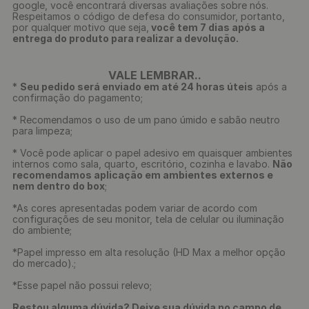
google, você encontrará diversas avaliações sobre nós.
Respeitamos o código de defesa do consumidor, portanto,
por qualquer motivo que seja,
você tem 7 dias após a
entrega do produto para realizar a devolução.
VALE LEMBRAR..
*
Seu pedido será enviado em até 24 horas úteis
após a
confirmação do pagamento;
* Recomendamos o uso de um pano úmido e sabão neutro
para limpeza;
* Você pode aplicar o papel adesivo em quaisquer ambientes
internos como sala, quarto, escritório, cozinha e lavabo.
Não
recomendamos aplicação em ambientes externos e
nem dentro do box
;
*As cores apresentadas podem variar de acordo com
configurações de seu monitor, tela de celular ou iluminação
do ambiente;
*Papel impresso em alta resolução (HD Max a melhor opção
do mercado).;
*Esse papel não possui relevo;
Restou alguma dúvida? Deixe sua dúvida no campo de