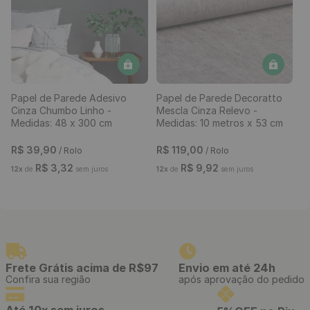
Papel de Parede Pastilha
Papel de Parede Vinílico
Bege - Medidas: 10 metros x
Rachadura Deserto -
53 cm
Medidas: 10 metros x 53 cm
R$
199
,
00
-
87%
R$
119
,
90
/ Rolo
R$
24
,
95
/ Rolo
R$
9
,
99
12
x
de
sem juros
R$
2
,
08
12
x
de
sem juros