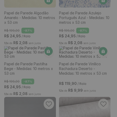
Papel de Parede Algodão
Papel de Parede Azulejo
Amarelo - Medidas: 10 metros
Português Azul - Medidas: 10
x 53 cm
metros x 53 cm
R$
199
,
00
R$
199
,
00
-
87%
-
87%
R$
24
,
95
R$
24
,
95
/ Rolo
/ Rolo
R$
2
,
08
R$
2
,
08
12
x
de
sem juros
12
x
de
sem juros