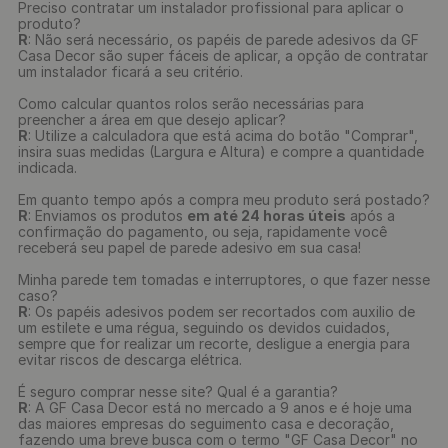
Preciso contratar um instalador profissional para aplicar o
produto?
R
: Não será necessário, os papéis de parede adesivos da GF
Casa Decor são super fáceis de aplicar, a opção de contratar
um instalador ficará a seu critério.
Como calcular quantos rolos serão necessárias para
preencher a área em que desejo aplicar?
R
: Utilize a calculadora que está acima do botão "Comprar",
insira suas medidas (Largura e Altura) e compre a quantidade
indicada.
Em quanto tempo após a compra meu produto será postado?
R
: Enviamos os produtos
em até 24 horas úteis
após a
confirmação do pagamento, ou seja, rapidamente você
receberá seu papel de parede adesivo em sua casa!
Minha parede tem tomadas e interruptores, o que fazer nesse
caso?
R
: Os papéis adesivos podem ser recortados com auxilio de
um estilete e uma régua, seguindo os devidos cuidados,
sempre que for realizar um recorte, desligue a energia para
evitar riscos de descarga elétrica.
É seguro comprar nesse site? Qual é a garantia?
R
: A GF Casa Decor está no mercado a 9 anos e é hoje uma
das maiores empresas do seguimento casa e decoração,
fazendo uma breve busca com o termo "GF Casa Decor" no