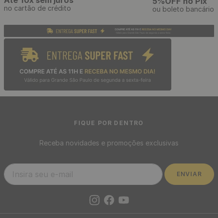
Papel de Parede Adesivo
Papel de Parede Decoratto
Cinza Chumbo Linho -
Mescla Cinza Relevo -
Medidas: 48 x 300 cm
Medidas: 10 metros x 53 cm
R$
39
,
90
R$
119
,
00
/ Rolo
/ Rolo
R$
3
,
32
R$
9
,
92
12
x
de
sem juros
12
x
de
sem juros
Frete Grátis acima de R$97
Envio em até 24h
Confira sua região
após aprovação do pedido
Até 10x sem juros
5%OFF no Pix
no cartão de crédito
ou boleto bancário