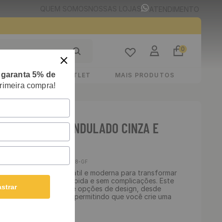
QUEM SOMOS
NOSSAS LOJAS
ATENDIMENTO
0
e
garanta 5% de
STIMENTOS
OUTLET
MAIS PRODUTOS
rimeira compra!
E ADESIVO 3D ONDULADO CINZA E
S: 48 X 300 CM
Cód
:
3D-78-GF
vo é uma solução versátil e moderna para transformar
 ambiente de forma rápida e sem complicações. Este
strar
erece uma infinidade de opções de design, desde
magens personalizadas, permitindo que você crie uma
asa ou escritório.