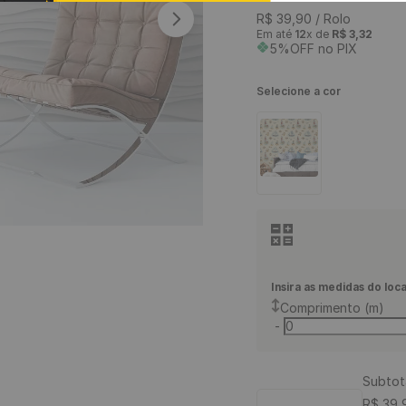
9
º
piso vinílico
R$
39
,
90
/ Rolo
Em até
12
x de
R$
3
,
32
10
º
piso vinílico click
5%OFF no PIX
Selecione a cor
Insira as medidas do loca
Comprimento (m)
-
Subtot
R$
39
,