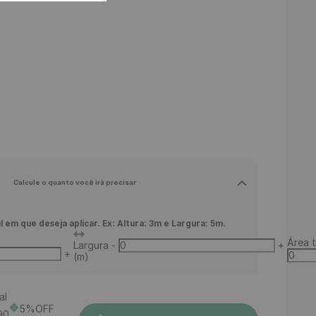
Calcule o quanto você irá precisar
l em que deseja aplicar. Ex: Altura: 3m e Largura: 5m.
Área t
Largura
-
+
+
(m)
al
5%OFF
90