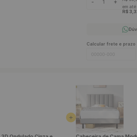
-
+
1
em at
R$
3
,
3
Dúv
Calcular frete e prazo
 3D Ondulado Cinza e
Cabeceira de Cama Mod