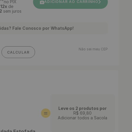
no PIX
ADICIONAR AO CARRINHO
é
12
x
de
2
sem juros
idas? Fale Conosco por WhatsApp!
Não sei meu CEP
CALCULAR
Leve os 2 produtos por
R$
69
,
80
Adicionar todos a Sacola
ulada Estofada