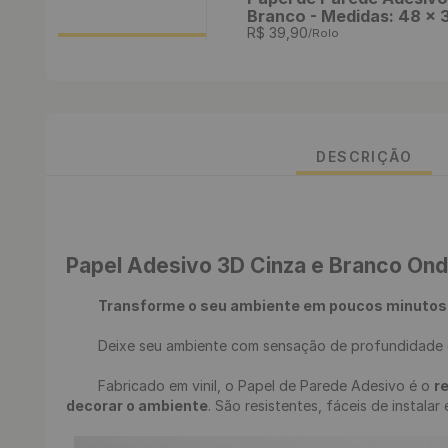
Branco - Medidas: 48 x
R$
39
,
90
/Rolo
DESCRIÇÃO
Papel Adesivo 3D Cinza e Branco On
Transforme o seu ambiente em poucos minutos
	Deixe seu ambiente com sensação de profundidade com esse lindo papel adesivo geométrico 3D ondulado. 

	Fabricado em vinil, o Papel de Parede Adesivo é o 
r
decorar o ambiente
. São resistentes, fáceis de instalar