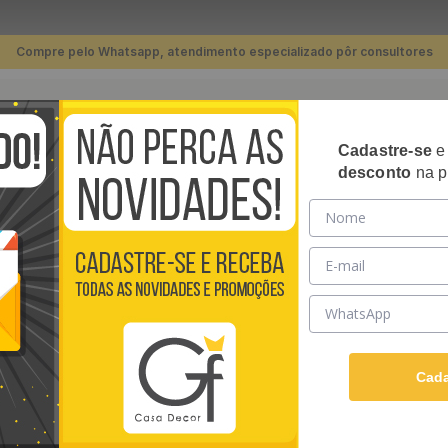
Compre pelo Whatsapp, atendimento especializado pôr consultores
TERMOS MAIS BUSCADOS
Cadastre-se
RIPADOS
PLACAS 3D
PAPÉIS DE PAREDE
REVE
desconto
na p
1
º
piso
Parede Adesivo 3D Ondulado Cinza e Branco - Medidas: 48 x 300 cm
2
º
banheiro
3
º
cozinha
PAPEL DE PARED
4
º
quarto
BRANCO - MEDIDA
5
º
sala
O papel de parede adesi
6
º
infantil
a decoração de qualquer
Cada
tipo de revestimento of
7
º
papel parede
padrões clássicos até i
atmosfera única em sua c
8
º
rodapé
Ver descrição completa