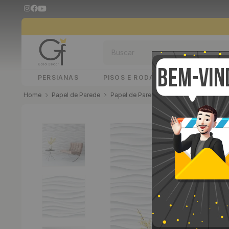
Buscar
PERSIANAS
PISOS E RODAPÉS
PAINÉIS 
Papel de Parede
Papel de Parede Adesivo
Papel de 