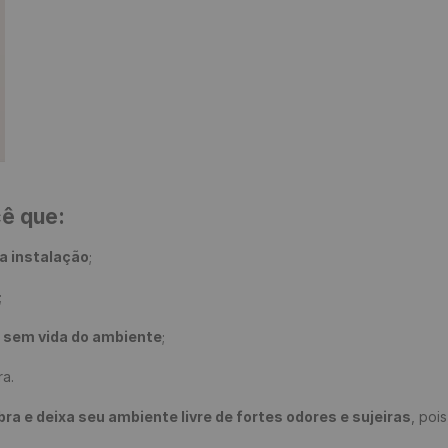
cê que:
a instalação
;

;

e sem vida do ambiente
;

a.

 e deixa seu ambiente livre de fortes odores e sujeiras
, poi