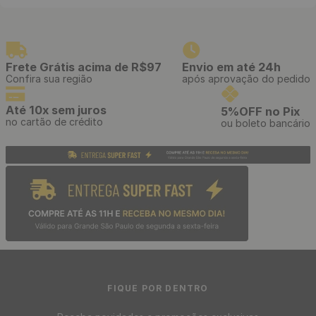
Painel Ripado Adesivo
Painel Ripado Decorativo em
Flexível Decorativo
Barras de WPC de 9 mm
Amadeirado - Cor: Freijó
Laminado Amadeirado 290 x
40cm x 3 Metros
15 cm - Cor: Freijó
R$
129
,
90
/ Rolo
R$
79
,
90
/ Unidade
R$
10
,
83
R$
6
,
66
12
x
de
sem juros
12
x
de
sem juros
Divisor de Ambiente Brise
Divisor de Ambiente Brise