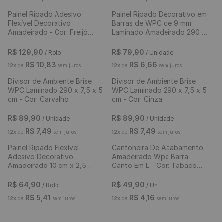
Lâminas
R$
39
,
90
/ Unidade
R$
89
,
90
/ Unidade
R$
3
,
32
R$
7
,
49
12
x
de
sem juros
12
x
de
sem juros
Cantoneira De Acabamento
Cantoneira De Acabamento
Amadeirado Wpc Barra
Amadeirado Wpc Barra
Canto Em L - Cor: Carvalho
Canto Em L - Cor: Freijó 290
290 x 2,5 cm
x 2,5 cm
R$
49
,
90
R$
49
,
90
/ Un
/ Un
R$
4
,
16
R$
4
,
16
12
x
de
sem juros
12
x
de
sem juros