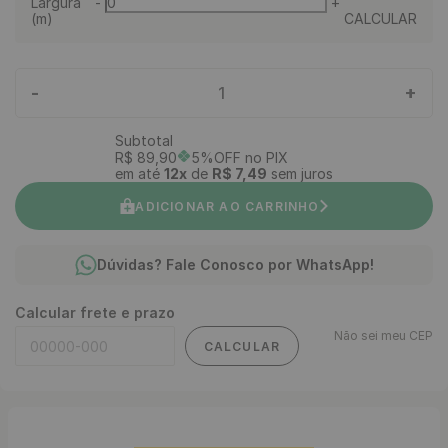
Largura
-
+
(m)
CALCULAR
-
+
1
Subtotal
R$
89
,
90
5%OFF no PIX
em até
12
x
de
R$
7
,
49
sem juros
ADICIONAR AO CARRINHO
Dúvidas? Fale Conosco por WhatsApp!
Calcular frete e prazo
Não sei meu CEP
CALCULAR