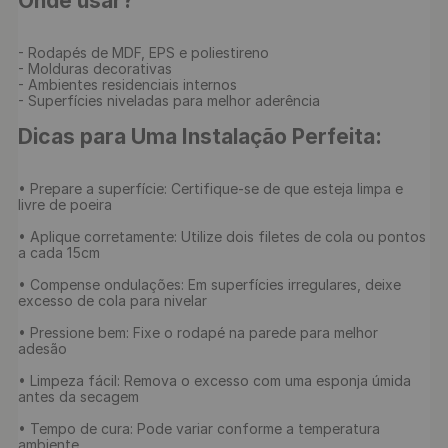
Onde usar?
- Rodapés de MDF, EPS e poliestireno

- Molduras decorativas

- Ambientes residenciais internos

- Superfícies niveladas para melhor aderência

Dicas para Uma Instalação Perfeita:
• Prepare a superfície: Certifique-se de que esteja limpa e 
livre de poeira

• Aplique corretamente: Utilize dois filetes de cola ou pontos 
a cada 15cm

• Compense ondulações: Em superfícies irregulares, deixe 
excesso de cola para nivelar

• Pressione bem: Fixe o rodapé na parede para melhor 
adesão

• Limpeza fácil: Remova o excesso com uma esponja úmida 
antes da secagem

• Tempo de cura: Pode variar conforme a temperatura 
ambiente
