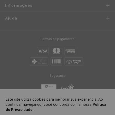
Frete Grátis acima de R$97
Envio em até 24h
Confira sua região
após aprovação do pedido
Até 10x sem juros
5%OFF no Pix
no cartão de crédito
ou boleto bancário
FIQUE POR DENTRO
Receba novidades e promoções exclusivas
Este site utiliza cookies para melhorar sua experiência. Ao
continuar navegando, você concorda com a nossa
Política
de Privacidade
.
ENVIAR