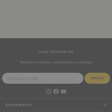
Reparo Mágico de Parede
Cola para Rodapé Adesivo
Massa Niveladora
HD Flex com 400 Gr
Instantânea 250g
R$
29
,
90
/ Unidade
R$
15
,
90
/ Unidade
R$
2
,
49
12
x
de
sem juros
R$
1
,
33
12
x
de
sem juros
Pulverizador Costal Manual
Pulverizador Snow Foam
Jecttq Profissional 20 Litros
Manual 3 Em 1 Borrifador - 2
- Agrícola Jardinagem
Litros
R$
689
,
90
R$
39
,
90
/ Unidade
/ Unidade
R$
57
,
49
R$
3
,
32
12
x
de
sem juros
12
x
de
sem juros