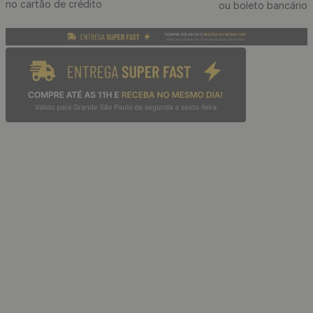
R$
167
,
90
/ Unidade
R$
13
,
99
12
x
de
sem juros
Mini Tinta Reparadora de
Parede Látex Ecológica 100 g
- Cor: Branco
R$
35
,
90
/ Unidade
R$
2
,
99
12
x
de
sem juros
Fita Adesiva Dupla Face
Cola para Rodapé Adesivo
Decofix para Carpetes 24
HD Flex com 1,5 Kg
mm x 30 metros
R$
59
,
90
/ Unidade
R$
14
,
90
/ Unidade
R$
4
,
99
12
x
de
sem juros
R$
1
,
24
12
x
de
sem juros