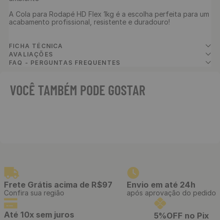
A Cola para Rodapé HD Flex 1kg é a escolha perfeita para um 
acabamento profissional, resistente e duradouro!

FICHA TÉCNICA
AVALIAÇÕES
FAQ - PERGUNTAS FREQUENTES
VOCÊ TAMBÉM PODE GOSTAR
Estilete Profissional
Cola para Rodapé Adesivo
Telescópico com Cabo
HD Flex com 1 Kg
Emborrachado e Refis de 3
Lâminas
R$
49
,
90
/ Unidade
R$
39
,
90
/ Unidade
R$
4
,
16
12
x
de
sem juros
R$
3
,
32
12
x
de
sem juros
Cola Para Piso Vinílico
HDFlex Adesivo Acrílico 4KG