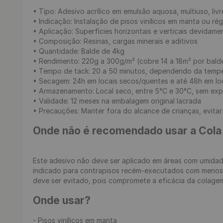
• Tipo: Adesivo acrílico em emulsão aquosa, multiuso, livr
• Indicação: Instalação de pisos vinílicos em manta ou rég
• Aplicação: Superfícies horizontais e verticais devidame
• Composição: Resinas, cargas minerais e aditivos

• Quantidade: Balde de 4kg

• Rendimento: 220g a 300g/m² (cobre 14 a 18m² por balde
• Tempo de tack: 20 a 50 minutos, dependendo da tempe
• Secagem: 24h em locais secos/quentes e até 48h em loc
• Armazenamento: Local seco, entre 5°C e 30°C, sem expo
• Validade: 12 meses na embalagem original lacrada

• Precauções: Manter fora do alcance de crianças, evitar 
Onde não é recomendado usar a Cola
Este adesivo não deve ser aplicado em áreas com umida
indicado para contrapisos recém-executados com menos d
deve ser evitado, pois compromete a eficácia da colagem
Onde usar?
- Pisos vinílicos em manta
