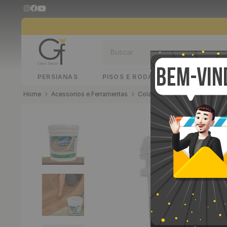
Buscar
PERSIANAS
PISOS E RODAPÉS
PAINÉIS 
Acessorios e Ferramentas
Colas
Cola Para Piso Viníl