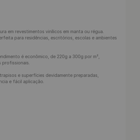
oura em revestimentos vinílicos em manta ou régua. 
eita para residências, escritórios, escolas e ambientes 
 rendimento é econômico, de 220g a 300g por m², 
profissionais.

ntrapisos e superfícies devidamente preparadas, 
a e fácil aplicação.
