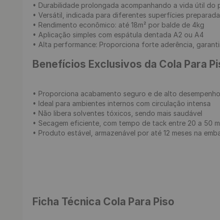
• Durabilidade prolongada acompanhando a vida útil do p
• Versátil, indicada para diferentes superfícies preparada
• Rendimento econômico: até 18m² por balde de 4kg

• Aplicação simples com espátula dentada A2 ou A4

• Alta performance: Proporciona forte aderência, garantin
Benefícios Exclusivos da Cola Para Pis
• Proporciona acabamento seguro e de alto desempenho
• Ideal para ambientes internos com circulação intensa

• Não libera solventes tóxicos, sendo mais saudável

• Secagem eficiente, com tempo de tack entre 20 a 50 mi
• Produto estável, armazenável por até 12 meses na emba
Ficha Técnica Cola Para Piso