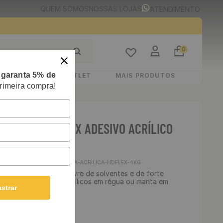
QUEM SOMOS
NOSSAS LOJAS
ATENDIMENTO
0
e
garanta 5% de
STIMENTOS
OUTLET
MAIS PRODUTOS
rimeira compra!
VINÍLICO HDFLEX ADESIVO ACRÍLICO
Cód
:
COLA-ACRILICA-HDFLEX-4KG
são aquosa multiuso, livre de solventes e de forte
ão de revestimentos vinílicos em régua ou manta em
strar
verticais.