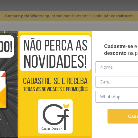
Compre pelo Whatsapp, atendimento especializado pôr consultores
TERMOS MAIS BUSCADOS
1
º
piso
Cadastre-se
RIPADOS
PLACAS 3D
PAPÉIS DE PAREDE
REVE
2
º
banheiro
desconto
na p
ico HDFlex Adesivo Acrílico 4KG
3
º
quarto
4
º
cozinha
COLA PARA PISO 
5
º
infantil
4KG
6
º
sala
1
7
º
papel parede
Adesivo acrílico em emul
aderência. Para instalaç
8
º
rodapé
Cada
superfícies horizontais e 
Ver descrição completa
9
º
piso vinílico click
R$
167
,
90
/ Unidade
10
º
piso vinílico