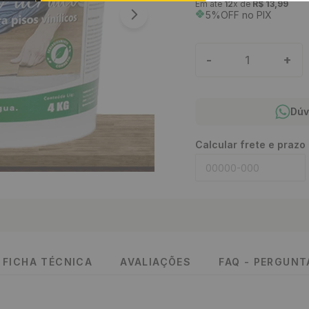
Em até
12
x de
R$
13
,
99
5%OFF no PIX
-
+
1
Dúv
Calcular frete e prazo
FICHA TÉCNICA
AVALIAÇÕES
FAQ - PERGUN