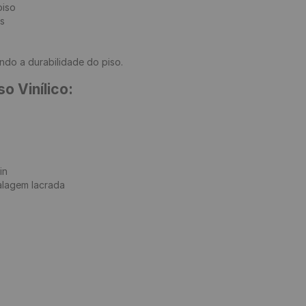
iso

s

do a durabilidade do piso. 

o Vinílico:


n

lagem lacrada
