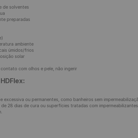
e de solventes

ua

nte preparadas

)

ratura ambiente

ais úmidos/frios

sição solar

contato com olhos e pele, não ingerir

 HDFlex:
de excessiva ou permanentes, como banheiros sem impermeabilizaç
e 28 dias de cura ou superfícies tratadas com impermeabilizante
.
