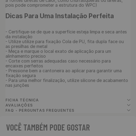
a fontes diretas de calor, como churrasqueiras ou lareiras, 
pois pode comprometer a estrutura do WPC)

Dicas Para Uma Instalação Perfeita
- Certifique-se de que a superfície esteja limpa e seca antes 
da instalação

- Utilize utilize para fixação Cola de PU, fita dupla face ou 
as presilhas de metal

- Meça e marque o local exato de aplicação para um 
alinhamento preciso

- Corte com serras adequadas caso necessário para 
encaixes perfeitos

- Pressione bem a cantoneira ao aplicar para garantir uma 
fixação segura

- Para uma melhor finalização, utilize silicone de acabamento 
nas junções

FICHA TÉCNICA
AVALIAÇÕES
FAQ - PERGUNTAS FREQUENTES
VOCÊ TAMBÉM PODE GOSTAR