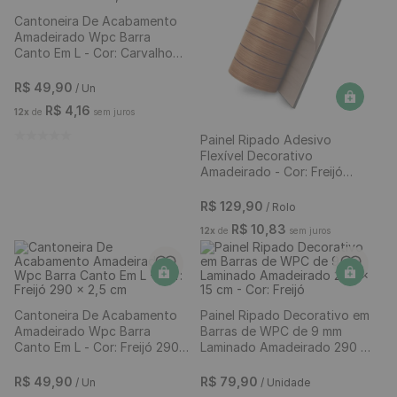
Painel Ripado Adesivo
Cantoneira De Acabamento
Flexível Decorativo
Amadeirado Wpc Barra
Amadeirado - Cor: Freijó
Canto Em L - Cor: Carvalho
40cm x 3 Metros
290 x 2,5 cm
R$
129
,
90
/ Rolo
R$
49
,
90
/ Un
R$
10
,
83
R$
4
,
16
12
x
de
sem juros
12
x
de
sem juros