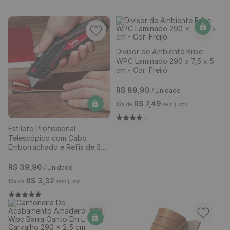
Estilete Profissional
Divisor de Ambiente Brise
Telescópico com Cabo
WPC Laminado 290 x 7,5 x 5
Emborrachado e Refis de 3
cm - Cor: Freijó
Lâminas
R$
39
,
90
/ Unidade
R$
89
,
90
/ Unidade
R$
3
,
32
R$
7
,
49
12
x
de
sem juros
12
x
de
sem juros