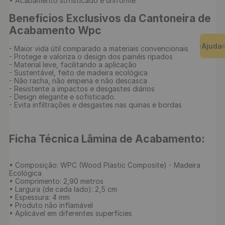
• Acabamento sofisticado e uniforme

Benefícios Exclusivos da Cantoneira de 
Acabamento Wpc
Ajuda
- Maior vida útil comparado a materiais convencionais

- Protege e valoriza o design dos painéis ripados

- Material leve, facilitando a aplicação

- Sustentável, feito de madeira ecológica

- Não racha, não empena e não descasca

- Resistente a impactos e desgastes diários

- Design elegante e sofisticado.

- Evita infiltrações e desgastes nas quinas e bordas

Ficha Técnica Lâmina de Acabamento:
• Composição: WPC (Wood Plastic Composite) - Madeira 
Ecológica

• Comprimento: 2,90 metros

• Largura (de cada lado): 2,5 cm

• Espessura: 4 mm

• Produto não inflamável

• Aplicável em diferentes superfícies
