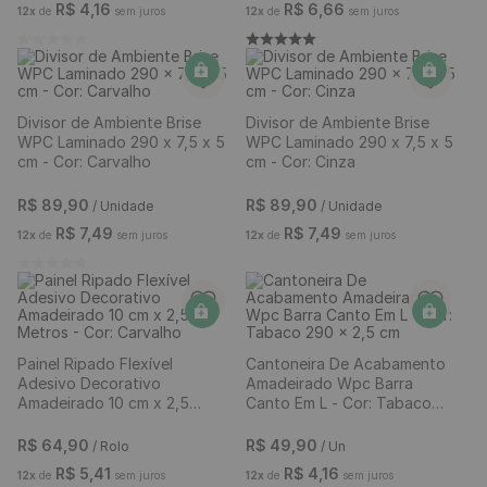
Cantoneira De Acabamento
Painel Ripado Decorativo em
Amadeirado Wpc Barra
Barras de WPC de 9 mm
Canto Em L - Cor: Freijó 290
Laminado Amadeirado 290 x
x 2,5 cm
15 cm - Cor: Freijó
R$
49
,
90
R$
79
,
90
/ Un
/ Unidade
R$
4
,
16
R$
6
,
66
12
x
de
sem juros
12
x
de
sem juros
Divisor de Ambiente Brise
Divisor de Ambiente Brise