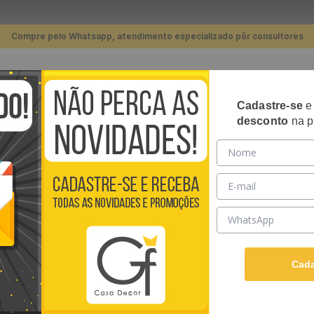
Compre pelo Whatsapp, atendimento especializado pôr consultores
TERMOS MAIS BUSCADOS
Cadastre-se
RIPADOS
PLACAS 3D
PAPÉIS DE PAREDE
REVE
desconto
na p
1
º
piso
so Vinílico Autoadesivo Madeira Grafite 91,5 x 15,3 cm - 1m²
2
º
banheiro
3
º
quarto
PISO VINÍLICO A
4
º
cozinha
15,3 CM - 1M²
5
º
infantil
3
Conheça a nova linha de 
6
º
sala
resistentes e transform
Cada
fortes odores de cola e
7
º
papel parede
especializada, faça voc
Ver descrição completa
8
º
rodapé