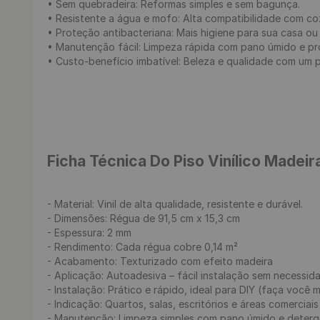
• Sem quebradeira: Reformas simples e sem bagunça.

• Resistente a água e mofo: Alta compatibilidade com co
• Proteção antibacteriana: Mais higiene para sua casa ou e
• Manutenção fácil: Limpeza rápida com pano úmido e pr
• Custo-benefício imbatível: Beleza e qualidade com um pr
Ficha Técnica Do Piso Vinílico Madeir
- Material: Vinil de alta qualidade, resistente e durável.

- Dimensões: Régua de 91,5 cm x 15,3 cm

- Espessura: 2 mm

- Rendimento: Cada régua cobre 0,14 m²

- Acabamento: Texturizado com efeito madeira

- Aplicação: Autoadesiva – fácil instalação sem necessida
- Instalação: Prático e rápido, ideal para DIY (faça você m
- Indicação: Quartos, salas, escritórios e áreas comerciais 
- Manutenção: Limpeza simples com pano úmido e deterge