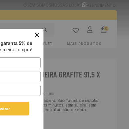
QUEM SOMOS
NOSSAS LOJAS
ATENDIMENTO
0
e
garanta 5% de
STIMENTOS
OUTLET
MAIS PRODUTOS
rimeira compra!
UTOADESIVO MADEIRA GRAFITE 91,5 X
Cód
:
Cod-GF-1161
Pisos AutoAdesivos Madeira. São fáceis de instalar,
am o ambiente em poucos minutos, sem sujeira, sem
strar
 sem a necessidade de contratar mão de obra
ê mesmo.