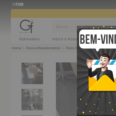
Buscar
PERSIANAS
PISOS E RODAPÉS
PAINÉIS 
Pisos e Revestimentos
Pisos Vinílico Autoadesivo
Pi