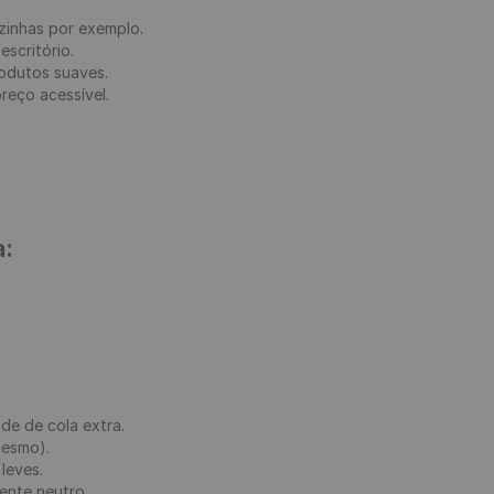
zinhas por exemplo.

scritório.

odutos suaves.

eço acessível.

a:
de de cola extra.

esmo).

leves.

nte neutro.
