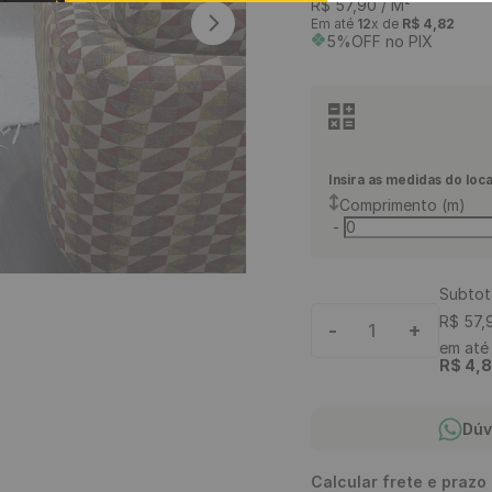
R$
57
,
90
/ M²
9
º
piso vinílico click
Em até
12
x de
R$
4
,
82
5%OFF no PIX
10
º
piso vinílico
Insira as medidas do loca
Comprimento (m)
-
Subtot
R$
57
,
-
+
1
em at
R$
4
,
8
Dúv
Calcular frete e prazo