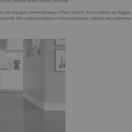
m novo ambiente em tempo recorde.

mo um espaço comercial leve, o Piso Vinílico Autocolante em Régua o
 natural, ele combina beleza e funcionalidade, criando um ambiente 