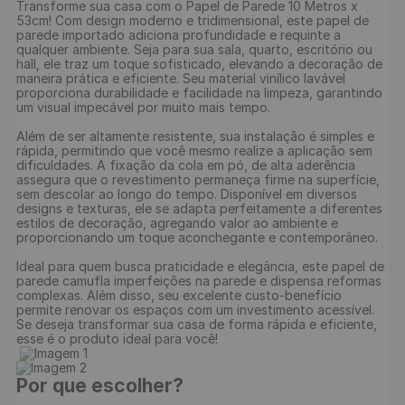
Transforme sua casa com o Papel de Parede 10 Metros x 
53cm! Com design moderno e tridimensional, este papel de 
parede importado adiciona profundidade e requinte a 
qualquer ambiente. Seja para sua sala, quarto, escritório ou 
hall, ele traz um toque sofisticado, elevando a decoração de 
maneira prática e eficiente. Seu material vinílico lavável 
proporciona durabilidade e facilidade na limpeza, garantindo 
um visual impecável por muito mais tempo.

Além de ser altamente resistente, sua instalação é simples e 
rápida, permitindo que você mesmo realize a aplicação sem 
dificuldades. A fixação da cola em pó, de alta aderência 
assegura que o revestimento permaneça firme na superfície, 
sem descolar ao longo do tempo. Disponível em diversos 
designs e texturas, ele se adapta perfeitamente a diferentes 
estilos de decoração, agregando valor ao ambiente e 
proporcionando um toque aconchegante e contemporâneo.

Ideal para quem busca praticidade e elegância, este papel de 
parede camufla imperfeições na parede e dispensa reformas 
complexas. Além disso, seu excelente custo-benefício 
permite renovar os espaços com um investimento acessível. 
Se deseja transformar sua casa de forma rápida e eficiente, 
esse é o produto ideal para você!

Por que escolher?