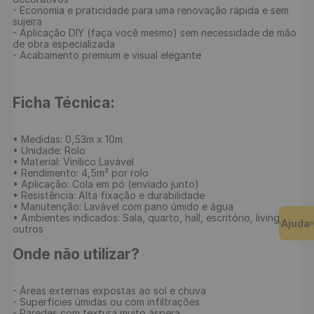
- Economia e praticidade para uma renovação rápida e sem 
sujeira

- Aplicação DIY (faça você mesmo) sem necessidade de mão 
de obra especializada

- Acabamento premium e visual elegante

Ficha Técnica:
• Medidas: 0,53m x 10m

• Unidade: Rolo

• Material: Vinílico Lavável

• Rendimento: 4,5m² por rolo

• Aplicação: Cola em pó (enviado junto)

• Resistência: Alta fixação e durabilidade

• Manutenção: Lavável com pano úmido e água

• Ambientes indicados: Sala, quarto, hall, escritório, living e 
Ajuda
outros

Onde não utilizar?
- Áreas externas expostas ao sol e chuva

- Superfícies úmidas ou com infiltrações

- Paredes com textura muito áspera
