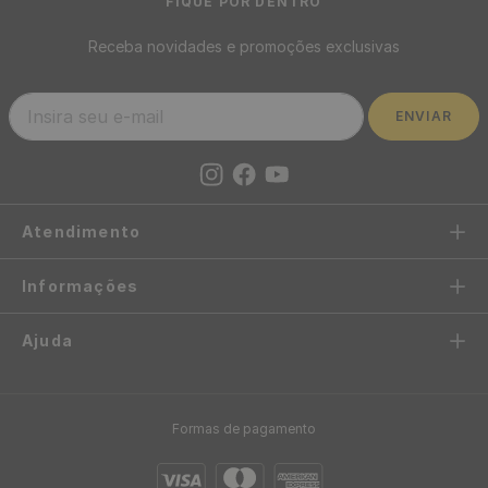
Papel de Parede Adesivo
Papel de Parede Algodão
Casual Preto Óculos
Amarelo - Medidas: 10 metros
Amarelos Ótica - Medidas: 48
x 53 cm
x 300 cm
R$
199
,
00
-
87%
R$
39
,
90
/ Rolo
R$
24
,
95
/ Rolo
R$
3
,
32
12
x
de
sem juros
R$
2
,
08
12
x
de
sem juros
Papel de Parede Pastilha
Papel de Parede Azulejo