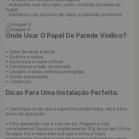
- Ambientes com alto calor, como cozinhas próximas ao 
fogão

- Banheiros com excesso de vapor e umidade constante

Onde Usar O Papel De Parede Vinílico?
• Salas de estar e jantar

• Quartos e suítes

• Escritórios e home offices

• Corredores e halls de entrada

• Lavabos e áreas internas protegidas

• Hotéis e pousadas

• Comércios

Dicas Para Uma Instalação Perfeita:
• Certifique-se de que a superfície esteja limpa, seca e lisa 
antes da aplicação

• Para aplicação com a cola em pó: Prepare a cola 
corretamente: Dissolva completamente 30g de pó em 3 litros 
de água fria e mexa bem até que a mistura fique 
transparente. Espalhe a cola de maneira uniforme no verso 