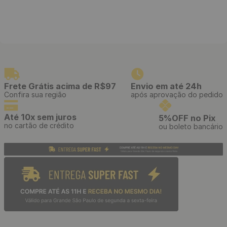
Estilete Profissional
Papel de Parede Adesivo
Telescópico com Cabo
Tijolinho Branco - Medidas:
Emborrachado e Refis de 3
48 x 300 cm
Lâminas
R$
39
,
90
R$
39
,
90
/ Unidade
/ Rolo
R$
3
,
32
R$
3
,
32
12
x
de
sem juros
12
x
de
sem juros