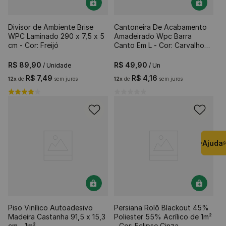
Divisor de Ambiente Brise
Cantoneira De Acabamento
WPC Laminado 290 x 7,5 x 5
Amadeirado Wpc Barra
cm - Cor: Freijó
Canto Em L - Cor: Carvalho
290 x 2,5 cm
R$
89
,
90
R$
49
,
90
/ Unidade
/ Un
R$
7
,
49
R$
4
,
16
12
x
de
sem juros
12
x
de
sem juros
Ajuda
Piso Vinílico Autoadesivo
Persiana Rolô Blackout 45%
Madeira Castanha 91,5 x 15,3
Poliester 55% Acrílico de 1m²
cm - 1m²
- Cor: Eclipse Cinza