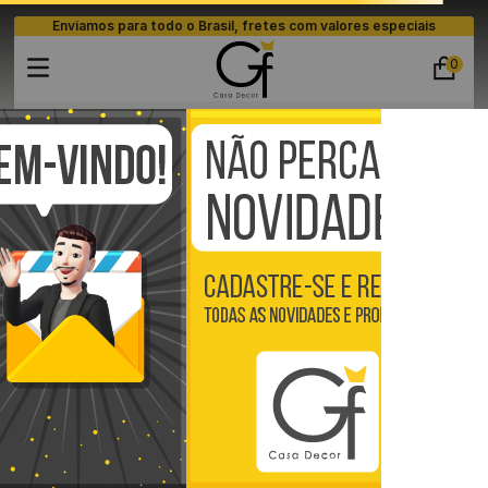
Enviamos para todo o Brasil, fretes com valores especiais
0
Buscar
TERMOS MAIS BUSCADOS
persianas
Pisos Vinílico
Placas 3D
ripados
1
º
piso
2
º
banheiro
3
º
quarto
4
º
cozinha
5
º
sala
6
º
infantil
7
º
papel parede
8
º
piso vinílico click