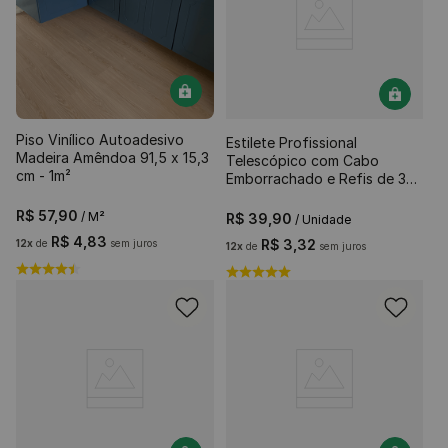
Piso Vinílico Autoadesivo
Estilete Profissional
Madeira Amêndoa 91,5 x 15,3
Telescópico com Cabo
cm - 1m²
Emborrachado e Refis de 3
Lâminas
R$
57
,
90
/ M²
R$
39
,
90
/ Unidade
R$
4
,
83
R$
3
,
32
12
x
de
sem juros
12
x
de
sem juros