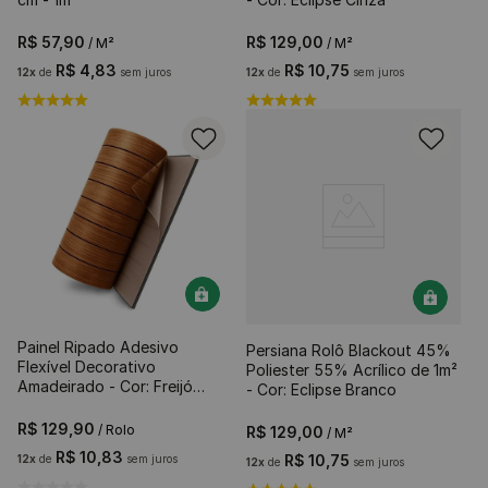
R$
57
,
90
R$
129
,
00
/ M²
/ M²
R$
4
,
83
R$
10
,
75
12
x
de
sem juros
12
x
de
sem juros
Painel Ripado Adesivo
Persiana Rolô Blackout 45%
Flexível Decorativo
Poliester 55% Acrílico de 1m²
Amadeirado - Cor: Freijó
- Cor: Eclipse Branco
40cm x 3 Metros
R$
129
,
90
/ Rolo
R$
129
,
00
/ M²
R$
10
,
83
R$
10
,
75
12
x
de
sem juros
12
x
de
sem juros