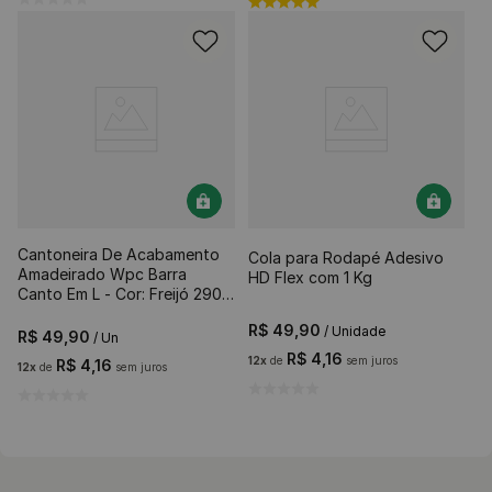
Cantoneira De Acabamento
Cola para Rodapé Adesivo
Amadeirado Wpc Barra
HD Flex com 1 Kg
Canto Em L - Cor: Freijó 290
x 2,5 cm
R$
49
,
90
/ Unidade
R$
49
,
90
/ Un
R$
4
,
16
12
x
de
sem juros
R$
4
,
16
12
x
de
sem juros